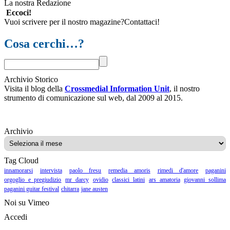
La nostra Redazione
Eccoci!
Vuoi scrivere per il nostro magazine?Contattaci!
Cosa cerchi…?
Archivio Storico
Visita il blog della
Crossmedial Information Unit
, il nostro
strumento di comunicazione sul web, dal 2009 al 2015.
Archivio
Archivio
Tag Cloud
innamorarsi
intervista
paolo fresu
remedia amoris
rimedi d'amore
paganini
orgoglio e pregiudizio
mr darcy
ovidio
classici latini
ars amatoria
giovanni sollima
paganini guitar festival
chitarra
jane austen
Noi su Vimeo
Accedi