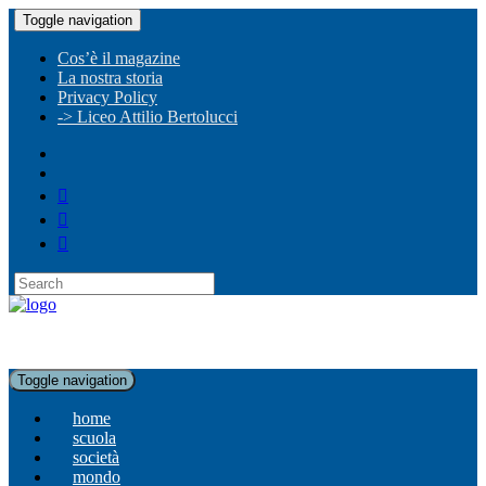
Toggle navigation
Cos’è il magazine
La nostra storia
Privacy Policy
-> Liceo Attilio Bertolucci
Toggle navigation
home
scuola
società
mondo