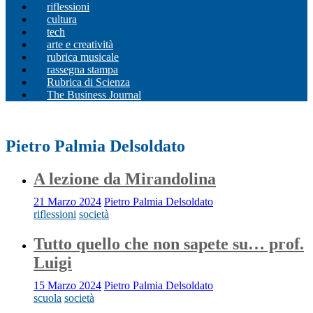
riflessioni
cultura
tech
arte e creatività
rubrica musicale
rassegna stampa
Rubrica di Scienza
The Business Journal
Pietro Palmia Delsoldato
A lezione da Mirandolina
21 Marzo 2024
Pietro Palmia Delsoldato
riflessioni
società
Tutto quello che non sapete su… prof.
Luigi
15 Marzo 2024
Pietro Palmia Delsoldato
scuola
società