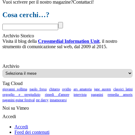
Vuoi scrivere per il nostro magazine?Contattaci!
Cosa cerchi…?
Archivio Storico
Visita il blog della
Crossmedial Information Unit
, il nostro
strumento di comunicazione sul web, dal 2009 al 2015.
Archivio
Archivio
Tag Cloud
giovanni sollima
paolo fresu
chitarra
ovidio
ars amatoria
jane austen
classici latini
orgoglio e pregiudizio
rimedi d'amore
intervista
paganini
remedia amoris
paganini guitar festival
mr darcy
innamorarsi
Noi su Vimeo
Accedi
Accedi
Feed dei contenuti