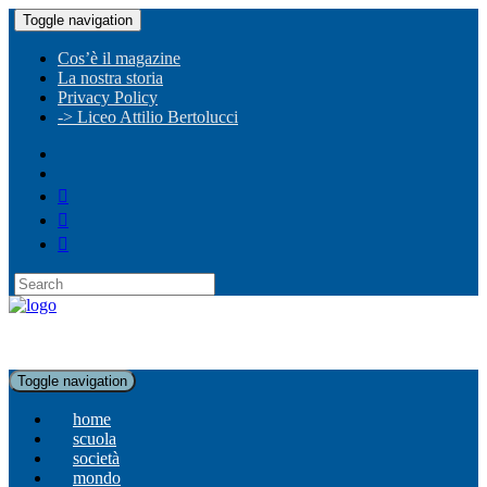
Toggle navigation
Cos’è il magazine
La nostra storia
Privacy Policy
-> Liceo Attilio Bertolucci
Toggle navigation
home
scuola
società
mondo