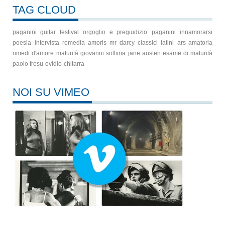
TAG CLOUD
paganini guitar festival
orgoglio e pregiudizio
paganini
innamorarsi
poesia
intervista
remedia amoris
mr darcy
classici latini
ars amatoria
rimedi d'amore
maturità
giovanni sollima
jane austen
esame di maturità
paolo fresu
ovidio
chitarra
NOI SU VIMEO