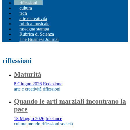
riflessioni
cultura
tech
arte e creatività
rubrica musicale
rassegna stampa
Rubrica di Scienza
The Business Journal
riflessioni
Maturità
8 Giugno 2026
Redazione
arte e creatività
riflessioni
Quando le arti marziali incontrano la
pace
18 Maggio 2026
freelance
cultura
mondo
riflessioni
società