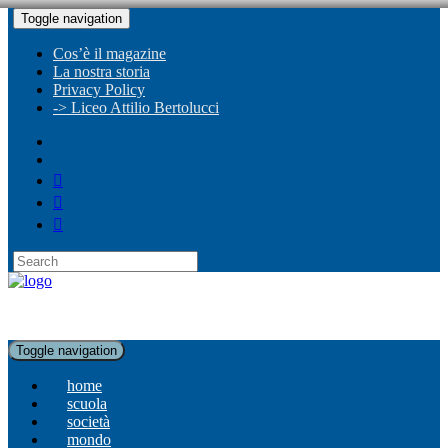
Toggle navigation
Cos’è il magazine
La nostra storia
Privacy Policy
-> Liceo Attilio Bertolucci
Toggle navigation
home
scuola
società
mondo