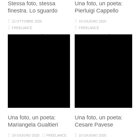
Stessa foto, stessa
Una foto, un poeta:
finestra. Lo sguardo
Pierluigi Cappello
22 OTTOBRE 2020
19 GIUGNO 2020
FREELANCE
FREELANCE
ARTE E CREATIVITÀ
CULTURA
ARTE E CREATIVITÀ
SOCIETÀ
CULTURA
Una foto, un poeta:
Una foto, un poeta:
Mariangela Gualtieri
Cesare Pavese
19 GIUGNO 2020
FREELANCE
10 GIUGNO 2020