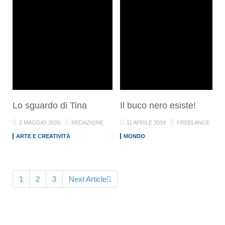
Lo sguardo di Tina
Il buco nero esiste!
2 MAGGIO 2020
REDAZIONE
11 APRILE 2019
FREELANCE
ARTE E CREATIVITÀ
MONDO
1
2
3
Next Article