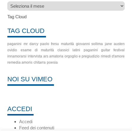
Archivio
Tag Cloud
TAG CLOUD
paganini
mr darcy
paolo fresu
maturità
giovanni sollima
jane austen
ovidio
esame di maturità
classici latini
paganini guitar festival
innamorarsi
intervista
ars amatoria
orgoglio e pregiudizio
rimedi d'amore
remedia amoris
chitarra
poesia
NOI SU VIMEO
ACCEDI
Accedi
Feed dei contenuti