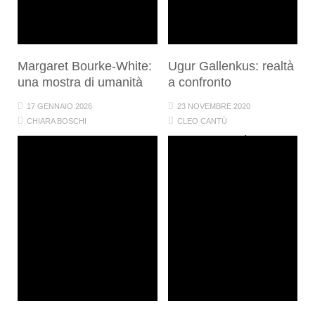
Margaret Bourke-White:
Ugur Gallenkus: realtà
una mostra di umanità
a confronto
17 GENNAIO 2026
23 NOVEMBRE 2020
CHIARA BOSCHI
CLEO CANTÙ
CULTURA
ARTE E CREATIVITÀ
SOCIETÀ