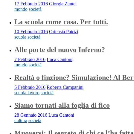
17 Febbraio 2016
Giorgia Zantei
mondo
società
La scuola come casa. Per tutti.
10 Febbraio 2016
Ortensia Patrizi
scuola
società
Alle porte del nuovo Inferno?
7 Febbraio 2016
Luca Cantoni
mondo
società
Realtà o finzione? Simulazione! Al Ber
5 Febbraio 2016
Roberta Campanini
scuola lavoro
società
Siamo tornati alla foglia di fico
28 Gennaio 2016
Luca Cantoni
cultura
società
Muoversi: Il segreto di chi ce l’ha fatta