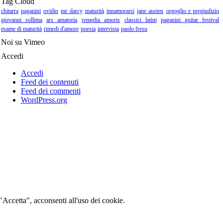
Tag Cloud
chitarra
paganini
ovidio
mr darcy
maturità
innamorarsi
jane austen
orgoglio e pregiudizio
giovanni sollima
ars amatoria
remedia amoris
classici latini
paganini guitar festival
esame di maturità
rimedi d'amore
poesia
intervista
paolo fresu
Noi su Vimeo
Accedi
Accedi
Feed dei contenuti
Feed dei commenti
WordPress.org
 "Accetta", acconsenti all'uso dei cookie.