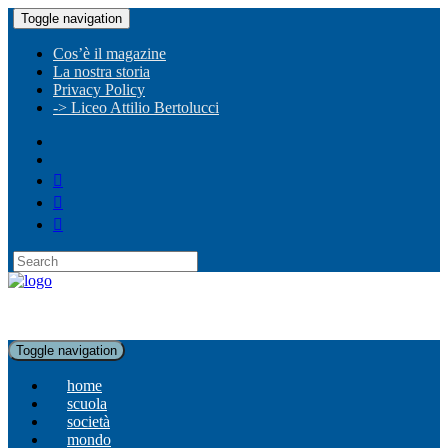
Toggle navigation
Cos’è il magazine
La nostra storia
Privacy Policy
-> Liceo Attilio Bertolucci
Toggle navigation
home
scuola
società
mondo