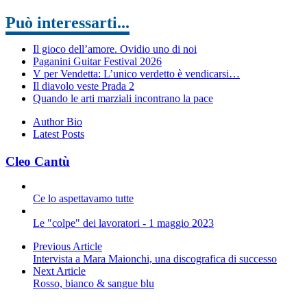
Può interessarti...
Il gioco dell’amore. Ovidio uno di noi
Paganini Guitar Festival 2026
V per Vendetta: L’unico verdetto è vendicarsi…
Il diavolo veste Prada 2
Quando le arti marziali incontrano la pace
Author Bio
Latest Posts
Cleo Cantù
Ce lo aspettavamo tutte
Le "colpe" dei lavoratori - 1 maggio 2023
Previous Article
Intervista a Mara Maionchi, una discografica di successo
Next Article
Rosso, bianco & sangue blu