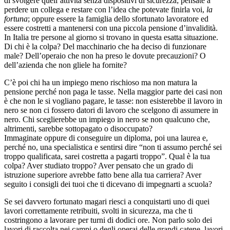
di svolgere quell’attività senza dispositivi di sicurezza; pensate a
perdere un collega e restare con l’idea che potevate finirla voi,
la
fortuna
; oppure essere la famiglia dello sfortunato lavoratore ed
essere costretti a mantenersi con una piccola pensione d’invalidità.
In Italia tre persone al giorno si trovano in questa esatta situazione.
Di chi è la colpa? Del macchinario che ha deciso di funzionare
male? Dell’operaio che non ha preso le dovute precauzioni? O
dell’azienda che non gliele ha fornite?
C’è poi chi ha un impiego meno rischioso ma non matura la
pensione perché non paga le tasse. Nella maggior parte dei casi non
è che non le si vogliano pagare, le tasse: non esisterebbe il lavoro in
nero se non ci fossero datori di lavoro che scelgono di assumere in
nero. Chi sceglierebbe un impiego in nero se non qualcuno che,
altrimenti, sarebbe sottopagato o disoccupato?
Immaginate oppure di conseguire un diploma, poi una laurea e,
perché no, una specialistica e sentirsi dire “non ti assumo perché sei
troppo qualificata, sarei costretta a pagarti troppo”. Qual è la tua
colpa? Aver studiato troppo? Aver pensato che un grado di
istruzione superiore avrebbe fatto bene alla tua carriera? Aver
seguito i consigli dei tuoi che ti dicevano di impegnarti a scuola?
Se sei davvero fortunato magari riesci a conquistarti uno di quei
lavori correttamente retribuiti, svolti in sicurezza, ma che ti
costringono a lavorare per turni di dodici ore. Non parlo solo dei
lavori di raccolta nei campi o degli operai delle grandi catene, lavori