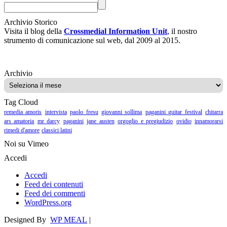
Archivio Storico
Visita il blog della
Crossmedial Information Unit
, il nostro
strumento di comunicazione sul web, dal 2009 al 2015.
Archivio
Archivio
Tag Cloud
remedia amoris
intervista
paolo fresu
giovanni sollima
paganini guitar festival
chitarra
ars amatoria
mr darcy
paganini
jane austen
orgoglio e pregiudizio
ovidio
innamorarsi
rimedi d'amore
classici latini
Noi su Vimeo
Accedi
Accedi
Feed dei contenuti
Feed dei commenti
WordPress.org
Designed By
WP MEAL
|