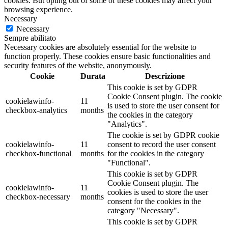
cookies. But opting out of some of these cookies may affect your
browsing experience.
Necessary
Necessary
Sempre abilitato
Necessary cookies are absolutely essential for the website to
function properly. These cookies ensure basic functionalities and
security features of the website, anonymously.
Cookie
Durata
Descrizione
This cookie is set by GDPR
Cookie Consent plugin. The cookie
cookielawinfo-
11
is used to store the user consent for
checkbox-analytics
months
the cookies in the category
"Analytics".
The cookie is set by GDPR cookie
cookielawinfo-
11
consent to record the user consent
checkbox-functional
months
for the cookies in the category
"Functional".
This cookie is set by GDPR
Cookie Consent plugin. The
cookielawinfo-
11
cookies is used to store the user
checkbox-necessary
months
consent for the cookies in the
category "Necessary".
This cookie is set by GDPR