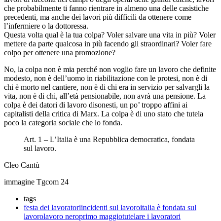
che probabilmente ti fanno rientrare in almeno una delle casistiche
precedenti, ma anche dei lavori più difficili da ottenere come
l’infermiere o la dottoressa.
Questa volta qual è la tua colpa? Voler salvare una vita in più? Voler
mettere da parte qualcosa in più facendo gli straordinari? Voler fare
colpo per ottenere una promozione?
No, la colpa non è mia perché non voglio fare un lavoro che definite
modesto, non è dell’uomo in riabilitazione con le protesi, non è di
chi è morto nel cantiere, non è di chi era in servizio per salvargli la
vita, non è di chi, all’età pensionabile, non avrà una pensione. La
colpa è dei datori di lavoro disonesti, un po’ troppo affini ai
capitalisti della critica di Marx. La colpa è di uno stato che tutela
poco la categoria sociale che lo fonda.
Art. 1 – L’Italia è una Repubblica democratica, fondata
sul lavoro.
Cleo Cantù
immagine Tgcom 24
tags
festa dei lavoratori
incidenti sul lavoro
italia è fondata sul
lavoro
lavoro nero
primo maggio
tutelare i lavoratori