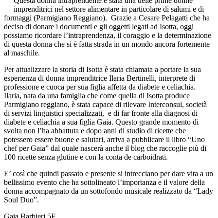
Questa donna intraprendente è stata una delle prime donne
imprenditrici nel settore alimentare in particolare di salumi e di
formaggi (Parmigiano Reggiano). Grazie a Cesare Pelagatti che ha
deciso di donare i documenti e gli oggetti legati ad Isotta, oggi
possiamo ricordare l’intraprendenza, il coraggio e la determinazione
di questa donna che si è fatta strada in un mondo ancora fortemente
al maschile.
Per attualizzare la storia di Isotta è stata chiamata a portare la sua
esperienza di donna imprenditrice Ilaria Bertinelli, interprete di
professione e cuoca per sua figlia affetta da diabete e celiachia.
Ilaria, nata da una famiglia che come quella di Isotta produce
Parmigiano reggiano, è stata capace di rilevare Interconsul, società
di servizi linguistici specializzati, e di far fronte alla diagnosi di
diabete e celiachia a sua figlia Gaia. Questo grande momento di
svolta non l’ha abbattuta e dopo anni di studio di ricette che
potessero essere buone e salutari, arriva a pubblicare il libro “Uno
chef per Gaia” dal quale nascerà anche il blog che raccoglie più di
100 ricette senza glutine e con la conta de carboidrati.
E’ così che quindi passato e presente si intrecciano per dare vita a un
bellissimo evento che ha sottolineato l’importanza e il valore della
donna accompagnato da un sottofondo musicale realizzato da “Lady
Soul Duo”.
Gaia Barbieri 5F