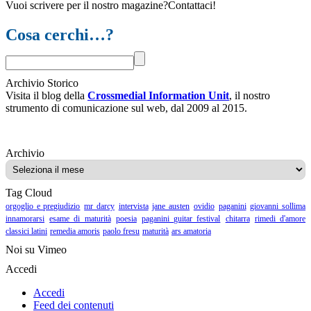
Vuoi scrivere per il nostro magazine?Contattaci!
Cosa cerchi…?
Archivio Storico
Visita il blog della
Crossmedial Information Unit
, il nostro
strumento di comunicazione sul web, dal 2009 al 2015.
Archivio
Archivio
Tag Cloud
orgoglio e pregiudizio
mr darcy
intervista
jane austen
ovidio
paganini
giovanni sollima
innamorarsi
esame di maturità
poesia
paganini guitar festival
chitarra
rimedi d'amore
classici latini
remedia amoris
paolo fresu
maturità
ars amatoria
Noi su Vimeo
Accedi
Accedi
Feed dei contenuti