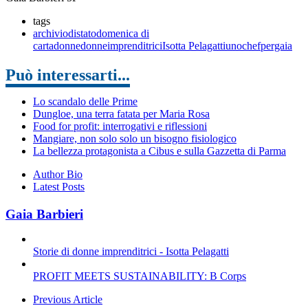
tags
archiviodistato
domenica di
carta
donne
donneimprenditrici
Isotta Pelagatti
unochefpergaia
Può interessarti...
Lo scandalo delle Prime
Dungloe, una terra fatata per Maria Rosa
Food for profit: interrogativi e riflessioni
Mangiare, non solo solo un bisogno fisiologico
La bellezza protagonista a Cibus e sulla Gazzetta di Parma
Author Bio
Latest Posts
Gaia Barbieri
Storie di donne imprenditrici - Isotta Pelagatti
PROFIT MEETS SUSTAINABILITY: B Corps
Previous Article