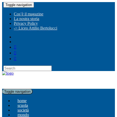
Toggle navigation
Cos’è il magazine
La nostra storia
Privacy Policy
-> Liceo Attilio Bertolucci
Toggle navigation
home
scuola
società
mondo