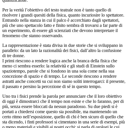
quantificabile.
Per la verità l’obiettivo del testo teatrale non è tanto quello di
risolvere i grandi quesiti della fisica, quanto incuriosire lo spettatore.
Entrando nella stanza in cui il palco è accerchiato dagli spettatori,
più che uno spettacolo fatto e finito sembra di trovarsi a far parte di
un esperimento, di essere gli scienziati che devono interpretare il
fenomeno che stanno osservando.
La rappresentazione è stata divisa in due storie che si sviluppano in
parallelo: da un lato la razionalità dei fisici, dall’altro la confusione
di tre donne.
I primi riescono a rendere logica anche la branca della fisica che
meno ci sembra esserlo: la relatività e gli studi di Einstein sullo
spaziotempo, parole che si fondono in una sola come nella sua
concezione di spazio e di tempo. Le seconde riescono a rendere
astratti anche concetti su cui non siamo soliti interrogarci: il presente,
il passato e persino la percezione di sé in questo tempo.
Uno tra i fisici prende la parola per annunciare che il loro obiettivo
di oggi è dimostrarci che il tempo non esiste e che lo faranno, per di
più, senza essere bloccati da nessun paradosso. Su due piedi si è
portati a chiedersi come questo sia possibile, ma mantenendo un
certo ritmo nell’esposizione, quello di chi è ben sicuro di quello che
sta dicendo, i finti professori si cimentano in una serie di esempi, più
o meno materiali e visibili ai nostri occhi; si parla di orologi le cui