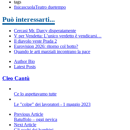
tags
fisica
scuola
Teatro due
tempo
Può interessarti...
Cercasi Mr. Darcy disperatamente
V per Vendetta: L’unico verdetto è vendicarsi…
Il diavolo veste Prada 2
Eurovision 2026: ritorno col botto?
Quando le arti marziali incontrano la pace
Author Bio
Latest Posts
Cleo Cantù
Ce lo aspettavamo tutte
Le "colpe" dei lavoratori - 1 maggio 2023
Previous Article
Batuffolo – oggi nevica
Next Article
Gli occhi dei bambini