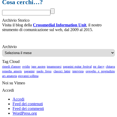
Cosa cerchi…?
Archivio Storico
Visita il blog della
Crossmedial Information Unit
, il nostro
strumento di comunicazione sul web, dal 2009 al 2015.
Archivio
Archivio
Tag Cloud
rimedi d'amore
ovidio
jane austen
innamorarsi
paganini guitar festival
mr darcy
chitarra
remedia amoris
paganini
paolo fresu
classici latini
intervista
orgoglio e pregiudizio
ars amatoria
giovanni sollima
Noi su Vimeo
Accedi
Accedi
Feed dei contenuti
Feed dei commenti
WordPress.org