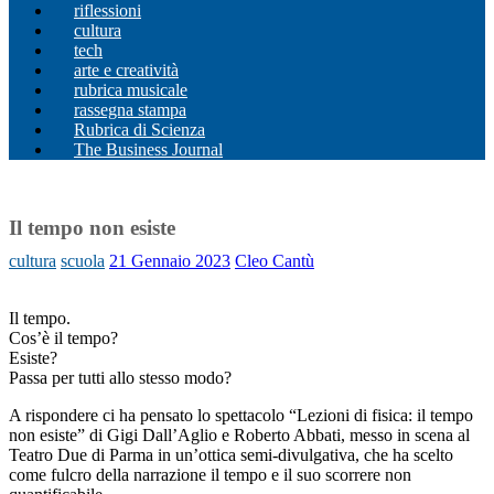
riflessioni
cultura
tech
arte e creatività
rubrica musicale
rassegna stampa
Rubrica di Scienza
The Business Journal
Il tempo non esiste
cultura
scuola
21 Gennaio 2023
Cleo Cantù
Il tempo.
Cos’è il tempo?
Esiste?
Passa per tutti allo stesso modo?
A rispondere ci ha pensato lo spettacolo “Lezioni di fisica: il tempo
non esiste” di Gigi Dall’Aglio e Roberto Abbati, messo in scena al
Teatro Due di Parma in un’ottica semi-divulgativa, che ha scelto
come fulcro della narrazione il tempo e il suo scorrere non