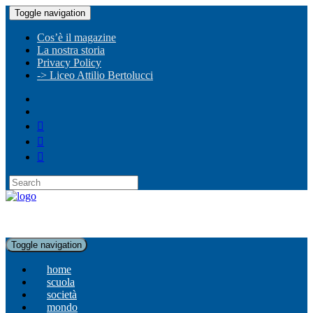
Toggle navigation
Cos’è il magazine
La nostra storia
Privacy Policy
-> Liceo Attilio Bertolucci
Toggle navigation
home
scuola
società
mondo