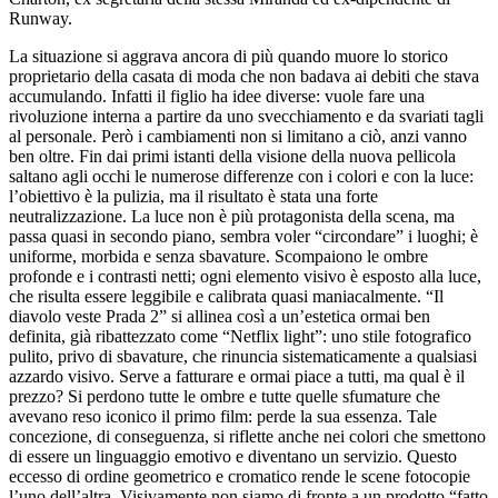
Runway.
La situazione si aggrava ancora di più quando muore lo storico
proprietario della casata di moda che non badava ai debiti che stava
accumulando. Infatti il figlio ha idee diverse: vuole fare una
rivoluzione interna a partire da uno svecchiamento e da svariati tagli
al personale. Però i cambiamenti non si limitano a ciò, anzi vanno
ben oltre. Fin dai primi istanti della visione della nuova pellicola
saltano agli occhi le numerose differenze con i colori e con la luce:
l’obiettivo è la pulizia, ma il risultato è stata una forte
neutralizzazione. La luce non è più protagonista della scena, ma
passa quasi in secondo piano, sembra voler “circondare” i luoghi; è
uniforme, morbida e senza sbavature. Scompaiono le ombre
profonde e i contrasti netti; ogni elemento visivo è esposto alla luce,
che risulta essere leggibile e calibrata quasi maniacalmente. “Il
diavolo veste Prada 2” si allinea così a un’estetica ormai ben
definita, già ribattezzato come “Netflix light”: uno stile fotografico
pulito, privo di sbavature, che rinuncia sistematicamente a qualsiasi
azzardo visivo. Serve a fatturare e ormai piace a tutti, ma qual è il
prezzo? Si perdono tutte le ombre e tutte quelle sfumature che
avevano reso iconico il primo film: perde la sua essenza. Tale
concezione, di conseguenza, si riflette anche nei colori che smettono
di essere un linguaggio emotivo e diventano un servizio. Questo
eccesso di ordine geometrico e cromatico rende le scene fotocopie
l’uno dell’altra. Visivamente non siamo di fronte a un prodotto “fatto