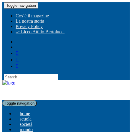
Toggle navigation
Cos’è il magazine
La nostra storia
Privacy Policy
-> Liceo Attilio Bertolucci
Toggle navigation
home
scuola
società
mondo