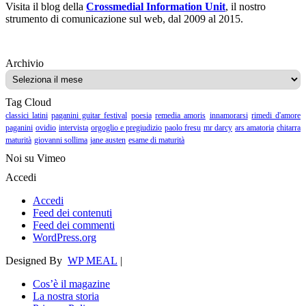
Visita il blog della
Crossmedial Information Unit
, il nostro
strumento di comunicazione sul web, dal 2009 al 2015.
Archivio
Archivio
Tag Cloud
classici latini
paganini guitar festival
poesia
remedia amoris
innamorarsi
rimedi d'amore
paganini
ovidio
intervista
orgoglio e pregiudizio
paolo fresu
mr darcy
ars amatoria
chitarra
maturità
giovanni sollima
jane austen
esame di maturità
Noi su Vimeo
Accedi
Accedi
Feed dei contenuti
Feed dei commenti
WordPress.org
Designed By
WP MEAL
|
Cos’è il magazine
La nostra storia