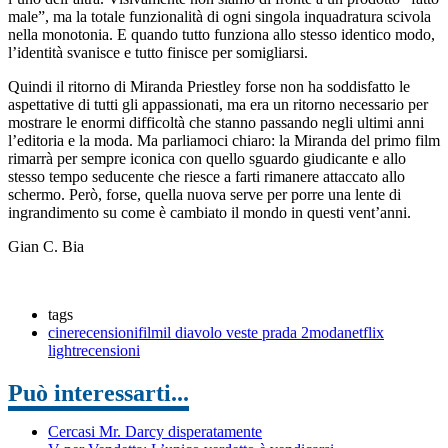
male”, ma la totale funzionalità di ogni singola inquadratura scivola
nella monotonia. E quando tutto funziona allo stesso identico modo,
l’identità svanisce e tutto finisce per somigliarsi.
Quindi il ritorno di Miranda Priestley forse non ha soddisfatto le
aspettative di tutti gli appassionati, ma era un ritorno necessario per
mostrare le enormi difficoltà che stanno passando negli ultimi anni
l’editoria e la moda. Ma parliamoci chiaro: la Miranda del primo film
rimarrà per sempre iconica con quello sguardo giudicante e allo
stesso tempo seducente che riesce a farti rimanere attaccato allo
schermo. Però, forse, quella nuova serve per porre una lente di
ingrandimento su come è cambiato il mondo in questi vent’anni.
Gian C. Bia
tags
cinerecensioni
film
il diavolo veste prada 2
moda
netflix
light
recensioni
Può interessarti...
Cercasi Mr. Darcy disperatamente