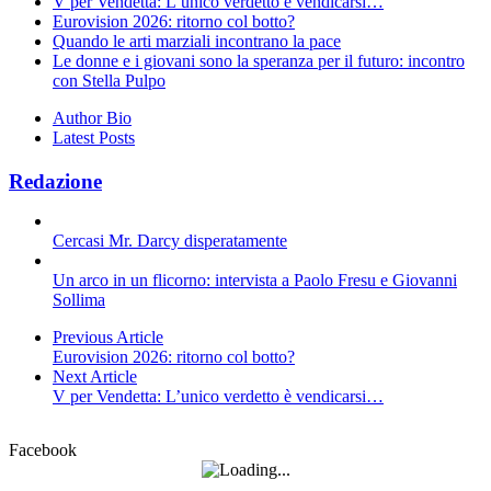
V per Vendetta: L’unico verdetto è vendicarsi…
Eurovision 2026: ritorno col botto?
Quando le arti marziali incontrano la pace
Le donne e i giovani sono la speranza per il futuro: incontro
con Stella Pulpo
Author Bio
Latest Posts
Redazione
Cercasi Mr. Darcy disperatamente
Un arco in un flicorno: intervista a Paolo Fresu e Giovanni
Sollima
Previous Article
Eurovision 2026: ritorno col botto?
Next Article
V per Vendetta: L’unico verdetto è vendicarsi…
Facebook