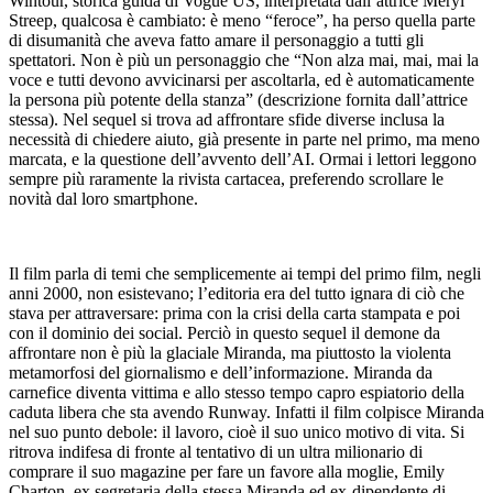
Wintour, storica guida di Vogue US, interpretata dall’attrice Meryl
Streep, qualcosa è cambiato: è meno “feroce”, ha perso quella parte
di disumanità che aveva fatto amare il personaggio a tutti gli
spettatori. Non è più un personaggio che “Non alza mai, mai, mai la
voce e tutti devono avvicinarsi per ascoltarla, ed è automaticamente
la persona più potente della stanza” (descrizione fornita dall’attrice
stessa).
Nel sequel si trova ad affrontare sfide diverse inclusa la
necessità di chiedere aiuto, già presente in parte nel primo, ma meno
marcata, e la questione dell’avvento dell’AI. Ormai i lettori leggono
sempre più raramente la rivista cartacea, preferendo scrollare le
novità dal loro smartphone.
Il film parla di temi che semplicemente ai tempi del primo film, negli
anni 2000, non esistevano; l’editoria era del tutto ignara di ciò che
stava per attraversare: prima con la crisi della carta stampata e poi
con il dominio dei social. Perciò in questo sequel il demone da
affrontare non è più la glaciale Miranda, ma piuttosto la violenta
metamorfosi del giornalismo e dell’informazione. Miranda da
carnefice diventa vittima e allo stesso tempo capro espiatorio della
caduta libera che sta avendo Runway. Infatti il film colpisce Miranda
nel suo punto debole: il lavoro, cioè il suo unico motivo di vita. Si
ritrova indifesa di fronte al tentativo di un ultra milionario di
comprare il suo magazine per fare un favore alla moglie, Emily
Charton, ex segretaria della stessa Miranda ed ex-dipendente di