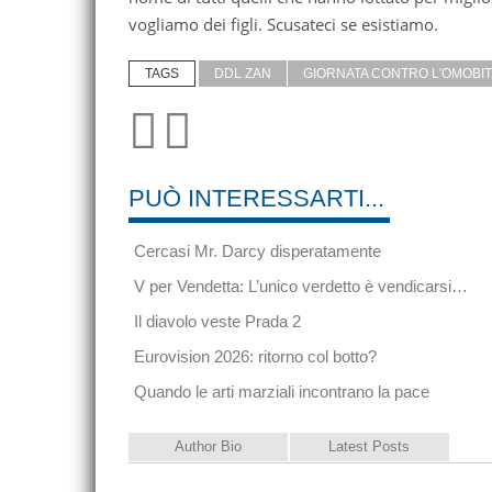
vogliamo dei figli. Scusateci se esistiamo.
TAGS
DDL ZAN
GIORNATA CONTRO L'OMOBI
PUÒ INTERESSARTI...
Cercasi Mr. Darcy disperatamente
V per Vendetta: L’unico verdetto è vendicarsi…
Il diavolo veste Prada 2
Eurovision 2026: ritorno col botto?
Quando le arti marziali incontrano la pace
Author Bio
Latest Posts