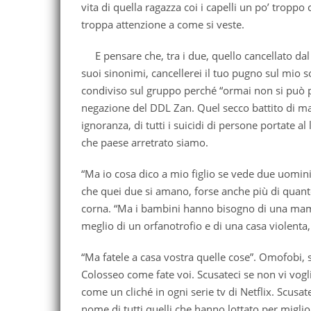
vita di quella ragazza coi i capelli un po’ troppo
troppa attenzione a come si veste.
E pensare che, tra i due, quello cancellato dal
suoi sinonimi, cancellerei il tuo pugno sul mio 
condiviso sul gruppo perché “ormai non si può pi
negazione del DDL Zan. Quel secco battito di man
ignoranza, di tutti i suicidi di persone portate
che paese arretrato siamo.
“Ma io cosa dico a mio figlio se vede due uomini c
che quei due si amano, forse anche più di quanto
corna. “Ma i bambini hanno bisogno di una mam
meglio di un orfanotrofio e di una casa violenta
“Ma fatele a casa vostra quelle cose”. Omofobi, 
Colosseo come fate voi. Scusateci se non vi vog
come un cliché in ogni serie tv di Netflix. Scusa
nome di tutti quelli che hanno lottato per miglio