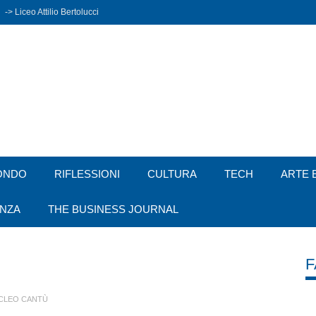
-> Liceo Attilio Bertolucci
ONDO
RIFLESSIONI
CULTURA
TECH
ARTE 
ENZA
THE BUSINESS JOURNAL
CLEO CANTÙ