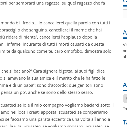
C
 corti per sembrarti una ragazza, su quel ragazzo che fa
 mondo è il frocio… Io cancellerei quella parola con tutti i
sopracciglio che sanguina, cancellerei il meme che hai
A
ù ridere di niente”, cancellerei l’applauso dopo la
i, infame, incurante di tutti i morti causati da questa
Vi
 al limite da qualcuno come te, caro omofobo, dimostra solo
no
al
he si baciano?” Cara signora bigotta, ai suoi figli dica
 si amavano la sua amica e il marito che le ha fatto le
A
ma e di un papà”; sono d’accordo: due genitori sono
, pensa un po’, anche se sono dello stesso sesso.
Ar
scusateci se io e il mio compagno vogliamo baciarci sotto il
Ta
liamo nei locali creati apposta, scusateci se compariamo
teci se facciamo una parata eccentrica una volta all’anno a
T
rarci la vita. Scusateci se vogliamo sposarci. Scusateci se