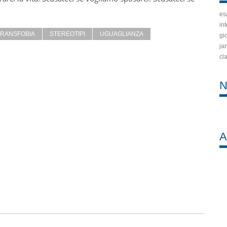
es
int
TRANSFOBIA
STEREOTIPI
UGUAGLIANZA
gi
ja
cla
N
A