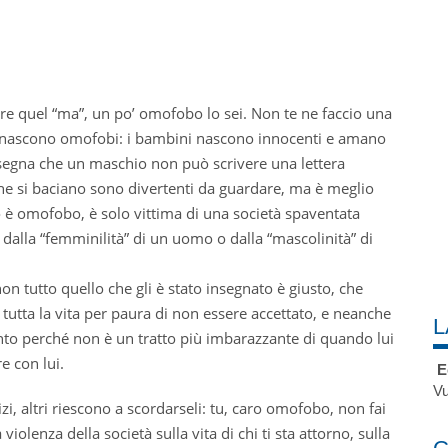
e quel “ma”, un po’ omofobo lo sei. Non te ne faccio una
n nascono omofobi: i bambini nascono innocenti e amano
insegna che un maschio non può scrivere una lettera
e si baciano sono divertenti da guardare, ma è meglio
è omofobo, è solo vittima di una società spaventata
i dalla “femminilità” di un uomo o dalla “mascolinità” di
n tutto quello che gli è stato insegnato è giusto, che
 tutta la vita per paura di non essere accettato, e neanche
L
anto perché non è un tratto più imbarazzante di quando lui
re con lui.
E
Vu
i, altri riescono a scordarseli: tu, caro omofobo, non fai
a violenza della società sulla vita di chi ti sta attorno, sulla