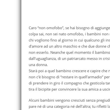
Caro “non omofobo”, se hai bisogno di aggiunger
colpa sai, non sei nato omofobo, i bambini no
chi vogliono fino al giorno in cui qualcuno gli 
d’amore ad un altro maschio e che due donne ch
non esserlo. Neanche quel momento il bambino 
dall’uguaglianza, di un patriarcato messo in cris
una donna.
Starà poi a quel bambino crescere e capire che no
non c’è bisogno di “restare in quell’armadio” per
di prendere in giro il compagno che gesticola t
tira il bicipite per convincere la sua amica a usci
Alcuni bambini vengono cresciuti senza pregiudiz
pare né di una categoria né dell’altra; tu rifletti l