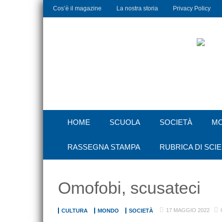
Cos’è il magazine
La nostra storia
Privacy Policy
HOME
SCUOLA
SOCIETÀ
M
RASSEGNA STAMPA
RUBRICA DI SCI
Omofobi, scusateci
17 MAGGIO 2022
CULTURA
MONDO
SOCIETÀ