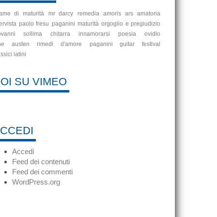
ame di maturità
mr darcy
remedia amoris
ars amatoria
ervista
paolo fresu
paganini
maturità
orgoglio e pregiudizio
ovanni sollima
chitarra
innamorarsi
poesia
ovidio
ne austen
rimedi d'amore
paganini guitar festival
ssici latini
OI SU VIMEO
CCEDI
Accedi
Feed dei contenuti
Feed dei commenti
WordPress.org