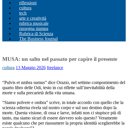
riflessioni
cultura
tech
arte e creatività
rubrica musicale
rassegna stampa
Rubrica di Scienza
The Business Journal
MUSA: un salto nel passato per capire il presente
cultura
13 Maggio 2026
freelance
“Pulvis et umbra sumus” dice Orazio, nel settimo componimento del
quarto libro delle Odi, testo in cui riflette sull’inevitabilità della
morte e sulla precarietà della vita umana.
“Siamo polvere e ombra” scrive, in totale accordo con quello che la
scienza odierna rivela sul nostro corpo e sul suo destino dopo la
morte. Questa visione, di ossa e larve, infatti non ci stupisce più di
tanto, ma siamo sicuri di essere davvero solo questo? Veramente
esiste qualcuno che per riassumere la propria identità sceglierebbe la