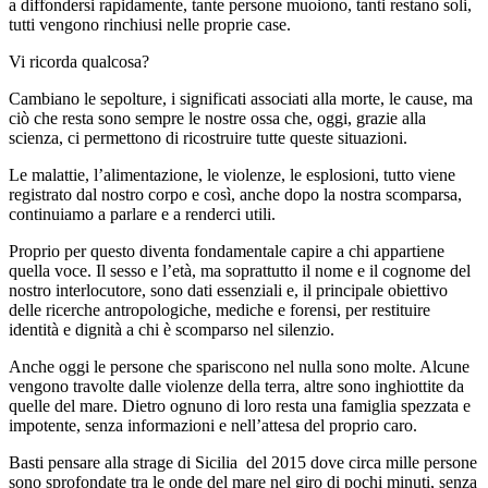
a diffondersi rapidamente, tante persone muoiono, tanti restano soli,
tutti vengono rinchiusi nelle proprie case.
Vi ricorda qualcosa?
Cambiano le sepolture, i significati associati alla morte, le cause, ma
ciò che resta sono sempre le nostre ossa che, oggi, grazie alla
scienza, ci permettono di ricostruire tutte queste situazioni.
Le malattie, l’alimentazione, le violenze, le esplosioni, tutto viene
registrato dal nostro corpo e così, anche dopo la nostra scomparsa,
continuiamo a parlare e a renderci utili.
Proprio per questo diventa fondamentale capire a chi appartiene
quella voce. Il sesso e l’età, ma soprattutto il nome e il cognome del
nostro interlocutore, sono dati essenziali e, il principale obiettivo
delle ricerche antropologiche, mediche e forensi, per restituire
identità e dignità a chi è scomparso nel silenzio.
Anche oggi le persone che spariscono nel nulla sono molte. Alcune
vengono travolte dalle violenze della terra, altre sono inghiottite da
quelle del mare. Dietro ognuno di loro resta una famiglia spezzata e
impotente, senza informazioni e nell’attesa del proprio caro.
Basti pensare alla strage di Sicilia del 2015 dove circa mille persone
sono sprofondate tra le onde del mare nel giro di pochi minuti, senza