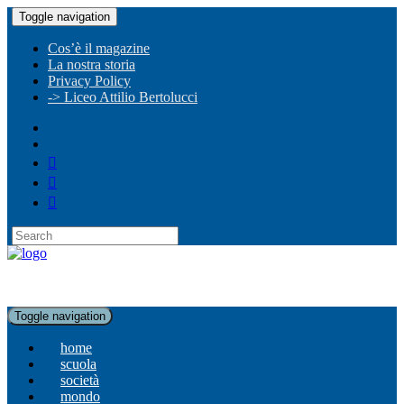
Toggle navigation
Cos’è il magazine
La nostra storia
Privacy Policy
-> Liceo Attilio Bertolucci
Toggle navigation
home
scuola
società
mondo