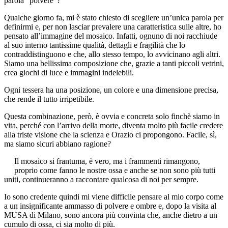
parola “polvere”?
Qualche giorno fa, mi è stato chiesto di scegliere un’unica parola per
definirmi e, per non lasciar prevalere una caratteristica sulle altre, ho
pensato all’immagine del mosaico. Infatti, ognuno di noi racchiude
al suo interno tantissime qualità, dettagli e fragilità che lo
contraddistinguono e che, allo stesso tempo, lo avvicinano agli altri.
Siamo una bellissima composizione che, grazie a tanti piccoli vetrini,
crea giochi di luce e immagini indelebili.
Ogni tessera ha una posizione, un colore e una dimensione precisa,
che rende il tutto irripetibile.
Questa combinazione, però, è ovvia e concreta solo finchè siamo in
vita, perché con l’arrivo della morte, diventa molto più facile credere
alla triste visione che la scienza e Orazio ci propongono. Facile, sì,
ma siamo sicuri abbiano ragione?
Il mosaico
si frantuma, è vero, ma i frammenti rimangono,
proprio come fanno le nostre ossa e anche se non sono più tutti
uniti, continueranno a raccontare qualcosa di noi per sempre.
Io sono credente quindi mi viene difficile pensare al mio corpo come
a un insignificante ammasso di polvere e ombre e, dopo la visita al
MUSA di Milano, sono ancora più convinta che, anche dietro a un
cumulo di ossa, ci sia molto di più.