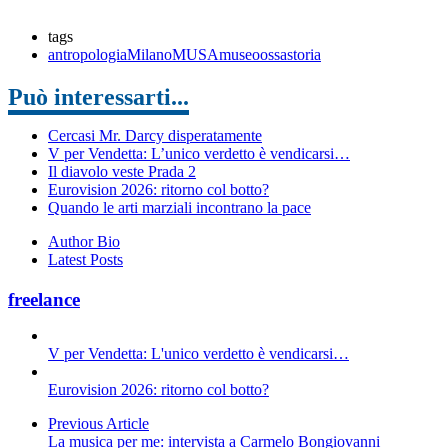
tags
antropologia
Milano
MUSA
museo
ossa
storia
Può interessarti...
Cercasi Mr. Darcy disperatamente
V per Vendetta: L’unico verdetto è vendicarsi…
Il diavolo veste Prada 2
Eurovision 2026: ritorno col botto?
Quando le arti marziali incontrano la pace
Author Bio
Latest Posts
freelance
V per Vendetta: L'unico verdetto è vendicarsi…
Eurovision 2026: ritorno col botto?
Previous Article
La musica per me: intervista a Carmelo Bongiovanni