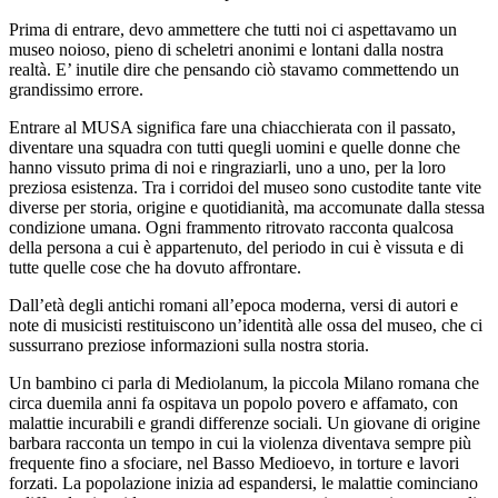
Prima di entrare, devo ammettere che tutti noi ci aspettavamo un
museo noioso, pieno di scheletri anonimi e lontani dalla nostra
realtà. E’ inutile dire che pensando ciò stavamo commettendo un
grandissimo errore.
Entrare al MUSA significa fare una chiacchierata con il passato,
diventare una squadra con tutti quegli uomini e quelle donne che
hanno vissuto prima di noi e ringraziarli, uno a uno, per la loro
preziosa esistenza. Tra i corridoi del museo sono custodite tante vite
diverse per storia, origine e quotidianità, ma accomunate dalla stessa
condizione umana. Ogni frammento ritrovato racconta qualcosa
della persona a cui è appartenuto, del periodo in cui è vissuta e di
tutte quelle cose che ha dovuto affrontare.
Dall’età degli antichi romani all’epoca moderna, versi di autori e
note di musicisti restituiscono un’identità alle ossa del museo, che ci
sussurrano preziose informazioni sulla nostra storia.
Un bambino ci parla di Mediolanum, la piccola Milano romana che
circa duemila anni fa ospitava un popolo povero e affamato, con
malattie incurabili e grandi differenze sociali. Un giovane di origine
barbara racconta un tempo in cui la violenza diventava sempre più
frequente fino a sfociare, nel Basso Medioevo, in torture e lavori
forzati. La popolazione inizia ad espandersi, le malattie cominciano