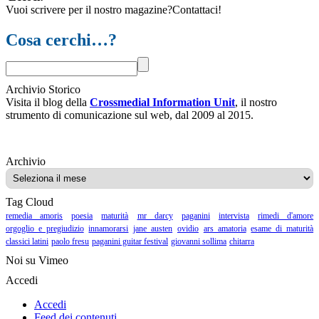
Vuoi scrivere per il nostro magazine?Contattaci!
Cosa cerchi…?
Archivio Storico
Visita il blog della
Crossmedial Information Unit
, il nostro
strumento di comunicazione sul web, dal 2009 al 2015.
Archivio
Archivio
Tag Cloud
remedia amoris
poesia
maturità
mr darcy
paganini
intervista
rimedi d'amore
orgoglio e pregiudizio
innamorarsi
jane austen
ovidio
ars amatoria
esame di maturità
classici latini
paolo fresu
paganini guitar festival
giovanni sollima
chitarra
Noi su Vimeo
Accedi
Accedi
Feed dei contenuti