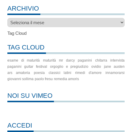
ARCHIVIO
Archivio
Tag Cloud
TAG CLOUD
esame di maturità
maturità
mr darcy
paganini
chitarra
intervista
paganini guitar festival
orgoglio e pregiudizio
ovidio
jane austen
ars amatoria
poesia
classici latini
rimedi d'amore
innamorarsi
giovanni sollima
paolo fresu
remedia amoris
NOI SU VIMEO
ACCEDI