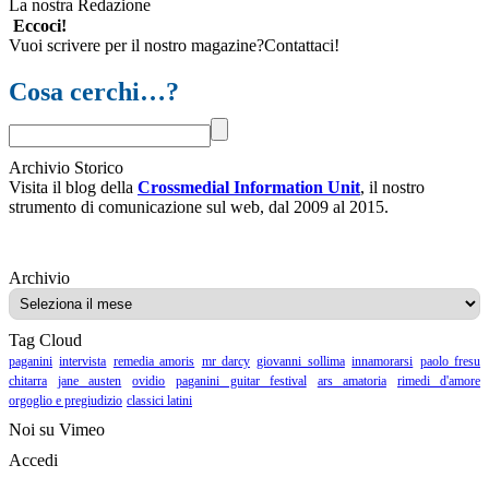
La nostra Redazione
Eccoci!
Vuoi scrivere per il nostro magazine?Contattaci!
Cosa cerchi…?
Archivio Storico
Visita il blog della
Crossmedial Information Unit
, il nostro
strumento di comunicazione sul web, dal 2009 al 2015.
Archivio
Archivio
Tag Cloud
paganini
intervista
remedia amoris
mr darcy
giovanni sollima
innamorarsi
paolo fresu
chitarra
jane austen
ovidio
paganini guitar festival
ars amatoria
rimedi d'amore
orgoglio e pregiudizio
classici latini
Noi su Vimeo
Accedi