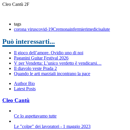
Cleo Cantù 2F
tags
corona virus
covid-19
Cremona
infermieri
medici
salute
Può interessarti...
Il gioco dell’amore. Ovidio uno di noi
Paganini Guitar Festival 2026
V per Vendetta: L’unico verdetto è vendicarsi…
Il diavolo veste Prada 2
Quando le arti marziali incontrano la pace
Author Bio
Latest Posts
Cleo Cantù
Ce lo aspettavamo tutte
Le "colpe" dei lavoratori - 1 maggio 2023