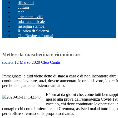
riflessioni
cultura
tech
arte e creatività
rubrica musicale
rassegna stampa
Rubrica di Scienza
The Business Journal
Mettere la mascherina e ricominciare
società
12 Marzo 2020
Cleo Cantù
Immaginate: a tutti viene detto di stare a casa e di non incontrare altr
continuare a lavorare, anzi, dovete aumentare le ore di lavoro, le ore fu
perché fate parte del sistema sanitario.
E’ ormai da giorni che, come tutti ben sappi
messo alla prova dall’emergenza Covid-19: c
vaccino, chi deve continuare le operazioni di
contagi e chi come l’infermiera di Cremona, assiste i malati tutto il gio
per crollare stremato sulla propria scrivania.