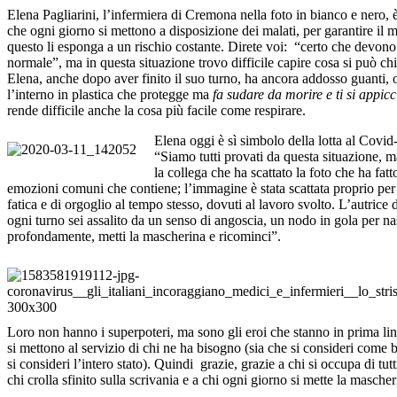
Elena Pagliarini, l’infermiera di Cremona nella foto in bianco e nero, 
che ogni giorno si mettono a disposizione dei malati, per garantire il 
questo li esponga a un rischio costante. Direte voi: “certo che devono a
normale”, ma in questa situazione trovo difficile capire cosa si può c
Elena, anche dopo aver finito il suo turno, ha ancora addosso guanti,
l’interno in plastica che protegge ma
fa sudare da morire e ti si appi
rende difficile anche la cosa più facile come respirare.
Elena oggi è sì simbolo della lotta al Covid-
“Siamo tutti provati da questa situazione, ma
la collega che ha scattato la foto che ha fatto 
emozioni comuni che contiene; l’immagine è stata scattata proprio pe
fatica e di orgoglio al tempo stesso, dovuti al lavoro svolto. L’autrice d
ogni turno sei assalito da un senso di angoscia, un nodo in gola per na
profondamente, metti la mascherina e ricominci”.
Loro non hanno i superpoteri, ma sono gli eroi che stanno in prima li
si mettono al servizio di chi ne ha bisogno (sia che si consideri come 
si consideri l’intero stato). Quindi grazie, grazie a chi si occupa di tutt
chi crolla sfinito sulla scrivania e a chi ogni giorno si mette la masche