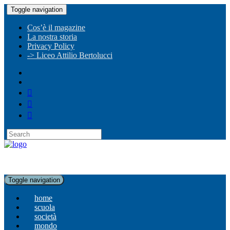
Toggle navigation
Cos’è il magazine
La nostra storia
Privacy Policy
-> Liceo Attilio Bertolucci
Toggle navigation
home
scuola
società
mondo