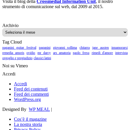
Visita il blog della
Crossmedial Information Unit
, il nostro
strumento di comunicazione sul web, dal 2009 al 2015.
Archivio
Archivio
Tag Cloud
paganini guitar festival
paganini
giovanni sollima
chitarra
jane austen
innamorarsi
remedia amoris
ovidio
mr darcy
ars amatoria
paolo fresu
rimedi d'amore
intervista
orgoglio e pregiudizio
classici latini
Noi su Vimeo
Accedi
Accedi
Feed dei contenuti
Feed dei commenti
WordPress.org
Designed By
WP MEAL
|
Cos’è il magazine
La nostra storia
Privacy Policy