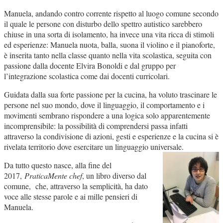
Manuela, andando contro corrente rispetto al luogo comune secondo
il quale le persone con disturbo dello spettro autistico sarebbero
chiuse in una sorta di isolamento, ha invece una vita ricca di stimoli
ed esperienze:
Manuela nuota, balla, suona il violino e il pianoforte,
è inserita tanto nella classe quanto nella vita scolastica, seguita con
passione
dalla docente Elvira Bonoldi e dal gruppo per
l’integrazione scolastica come dai docenti curricolari.
Guidata dalla sua forte passione per la cucina, ha voluto trascinare le
persone nel suo mondo, dove il linguaggio, il comportamento e i
movimenti sembrano rispondere a una logica
solo apparentemente
incomprensibil
e:
la possibilità di comprendersi passa infatti
attraverso la condivisione di azioni, gesti e esperienze e la cucina si è
rivelata territorio dove esercitare un linguaggio
universale.
Da tutto questo nasce, alla fine del
2017,
PraticaMente chef
, un libro diverso dal
comune, che, attraverso la semplicità, ha dato
voce alle stesse parole e ai mille pensieri di
Manuela.