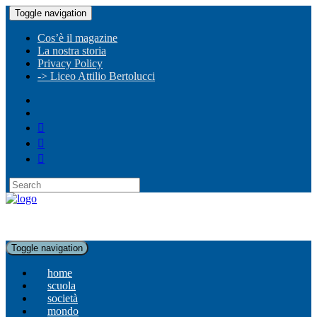
Toggle navigation
Cos’è il magazine
La nostra storia
Privacy Policy
-> Liceo Attilio Bertolucci
Toggle navigation
home
scuola
società
mondo