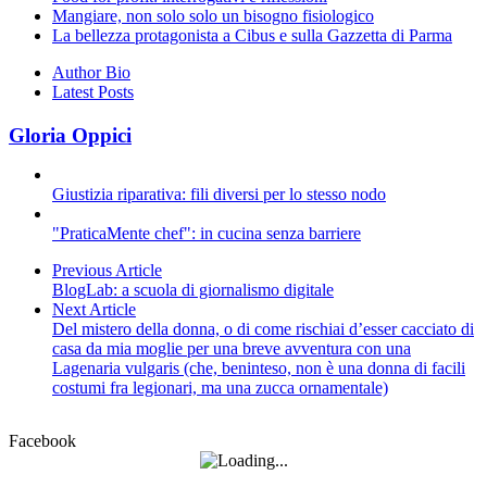
Mangiare, non solo solo un bisogno fisiologico
La bellezza protagonista a Cibus e sulla Gazzetta di Parma
Author Bio
Latest Posts
Gloria Oppici
Giustizia riparativa: fili diversi per lo stesso nodo
"PraticaMente chef": in cucina senza barriere
Previous Article
BlogLab: a scuola di giornalismo digitale
Next Article
Del mistero della donna, o di come rischiai d’esser cacciato di
casa da mia moglie per una breve avventura con una
Lagenaria vulgaris (che, beninteso, non è una donna di facili
costumi fra legionari, ma una zucca ornamentale)
Facebook