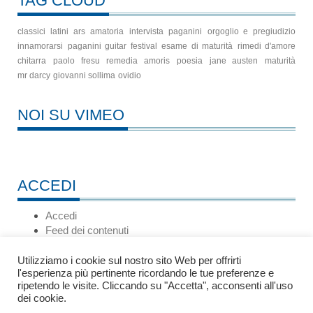
TAG CLOUD
classici latini
ars amatoria
intervista
paganini
orgoglio e pregiudizio
innamorarsi
paganini guitar festival
esame di maturità
rimedi d'amore
chitarra
paolo fresu
remedia amoris
poesia
jane austen
maturità
mr darcy
giovanni sollima
ovidio
NOI SU VIMEO
ACCEDI
Accedi
Feed dei contenuti
Feed dei commenti
WordPress.org
Utilizziamo i cookie sul nostro sito Web per offrirti
l'esperienza più pertinente ricordando le tue preferenze e
ripetendo le visite. Cliccando su "Accetta", acconsenti all'uso
dei cookie.