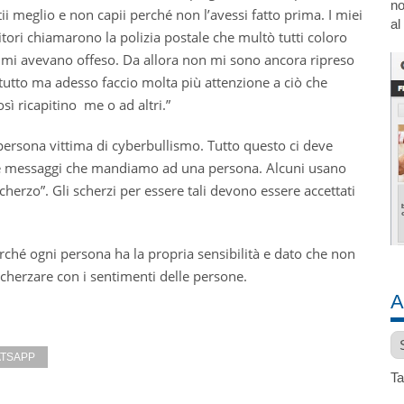
no
ii meglio e non capii perché non l’avessi fatto prima. I miei
al
itori chiamarono la polizia postale che multò tutti coloro
 mi avevano offeso. Da allora non mi sono ancora ripreso
 tutto ma adesso faccio molta più attenzione a ciò che
sì ricapitino me o ad altri.”
ersona vittima di cyberbullismo. Tutto questo ci deve
t e messaggi che mandiamo ad una persona. Alcuni usano
herzo”. Gli scherzi per essere tali devono essere accettati
erché ogni persona ha la propria sensibilità e dato che non
cherzare con i sentimenti delle persone.
A
Ar
TSAPP
Ta