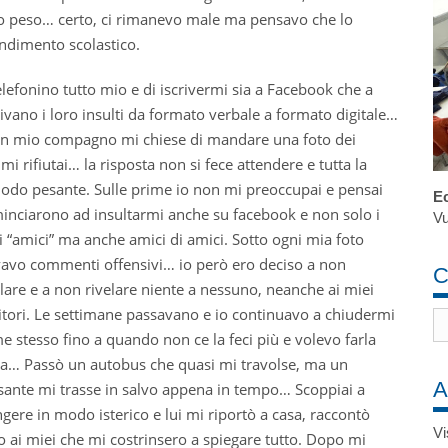
 peso… certo, ci rimanevo male ma pensavo che lo
endimento scolastico.
elefonino tutto mio e di iscrivermi sia a Facebook che a
ivano i loro insulti da formato verbale a formato digitale…
 un mio compagno mi chiese di mandare una foto dei
mi rifiutai… la risposta non si fece attendere e tutta la
modo pesante. Sulle prime io non mi preoccupai e pensai
Ec
minciarono ad insultarm
i anche su facebook e non solo i
Vu
i “amici” ma anche amici di amici. Sotto ogni mia foto
vavo commenti offensivi… io però ero deciso a non
C
lare e a non rivelare niente a nessuno, neanche ai miei
itori. Le settimane passavano e io continuavo a chiudermi
e stesso fino a quando non ce la feci più e volevo farla
ita… Passò un autobus che quasi mi travolse, ma un
A
sante mi trasse in salvo appena in tempo… Scoppiai a
gere in modo isterico e lui mi riportò a casa, raccontò
Vi
to ai miei che mi costrinsero a spiegare tutto. Dopo mi