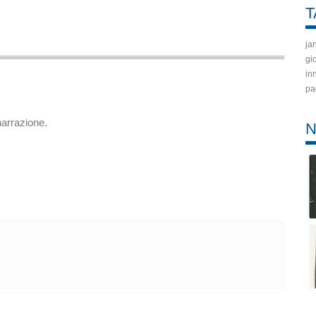
T
ja
gi
in
pa
narrazione.
N