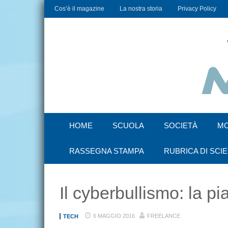
Cos’è il magazine
La nostra storia
Privacy Policy
HOME
SCUOLA
SOCIETÀ
M
RASSEGNA STAMPA
RUBRICA DI SCI
Il cyberbullismo: la pia
6 MAGGIO 2016
FREELANCE
TECH