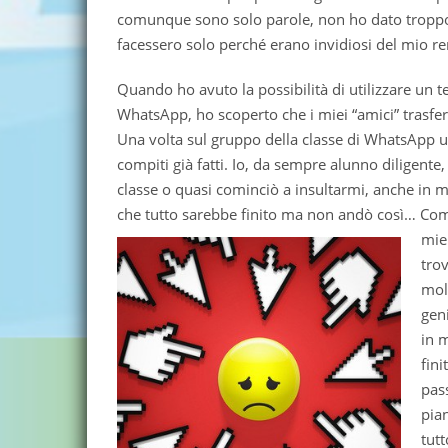
comunque sono solo parole, non ho dato troppo
facessero solo perché erano invidiosi del mio r
Quando ho avuto la possibilità di utilizzare un t
WhatsApp, ho scoperto che i miei “amici” trasfer
Una volta sul gruppo della classe di WhatsApp
compiti già fatti. Io, da sempre alunno diligente, 
classe o quasi cominciò a insultarmi, anche in 
che tutto sarebbe finito ma non andò così… Co
mie
tro
mol
gen
in m
fin
pas
pian
tut