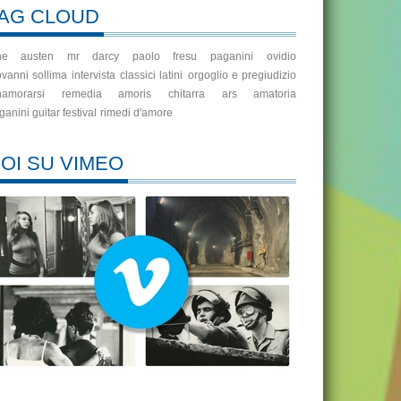
AG CLOUD
ne austen
mr darcy
paolo fresu
paganini
ovidio
ovanni sollima
intervista
classici latini
orgoglio e pregiudizio
namorarsi
remedia amoris
chitarra
ars amatoria
ganini guitar festival
rimedi d'amore
OI SU VIMEO