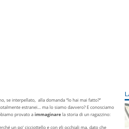
L
o, se interpellato, alla domanda “lo hai mai fatto?”
 totalmente estranei… ma lo siamo davvero? E conosciamo
 Abbiamo provato a
immaginare
la storia di un ragazzino:
ché un po’ cicciottello e con gli occhiali ma, dato che