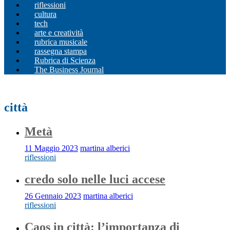
riflessioni
cultura
tech
arte e creatività
rubrica musicale
rassegna stampa
Rubrica di Scienza
The Business Journal
città
Metà
11 Maggio 2023
martina alberici
riflessioni
credo solo nelle luci accese
26 Gennaio 2023
martina alberici
riflessioni
Caos in città: l’importanza di