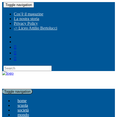
Toggle navigation
Cos’è il magazine
La nostra storia
Privacy Policy
-> Liceo Attilio Bertolucci
Toggle navigation
home
scuola
società
mondo