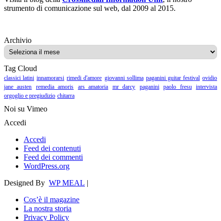
strumento di comunicazione sul web, dal 2009 al 2015.
Archivio
Archivio
Tag Cloud
classici latini
innamorarsi
rimedi d'amore
giovanni sollima
paganini guitar festival
ovidio
jane austen
remedia amoris
ars amatoria
mr darcy
paganini
paolo fresu
intervista
orgoglio e pregiudizio
chitarra
Noi su Vimeo
Accedi
Accedi
Feed dei contenuti
Feed dei commenti
WordPress.org
Designed By
WP MEAL
|
Cos’è il magazine
La nostra storia
Privacy Policy