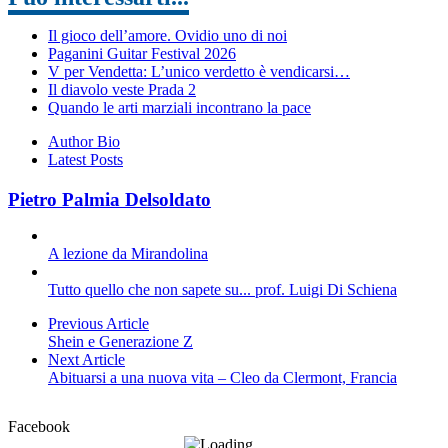
Il gioco dell’amore. Ovidio uno di noi
Paganini Guitar Festival 2026
V per Vendetta: L’unico verdetto è vendicarsi…
Il diavolo veste Prada 2
Quando le arti marziali incontrano la pace
Author Bio
Latest Posts
Pietro Palmia Delsoldato
A lezione da Mirandolina
Tutto quello che non sapete su... prof. Luigi Di Schiena
Previous Article
Shein e Generazione Z
Next Article
Abituarsi a una nuova vita – Cleo da Clermont, Francia
Facebook