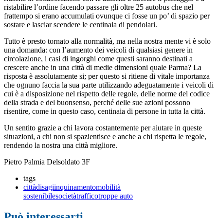
ristabilire l’ordine facendo passare gli oltre 25 autobus che nel
frattempo si erano accumulati ovunque ci fosse un po’ di spazio per
sostare e lasciar scendere le centinaia di pendolari.
Tutto è presto tornato alla normalità, ma nella nostra mente vi è solo
una domanda: con l’aumento dei veicoli di qualsiasi genere in
circolazione, i casi di ingorghi come questi saranno destinati a
crescere anche in una città di medie dimensioni quale Parma? La
risposta è assolutamente si; per questo si ritiene di vitale importanza
che ognuno faccia la sua parte utilizzando adeguatamente i veicoli di
cui è a disposizione nel rispetto delle regole, delle norme del codice
della strada e del buonsenso, perché delle sue azioni possono
risentire, come in questo caso, centinaia di persone in tutta la città.
Un sentito grazie a chi lavora costantemente per aiutare in queste
situazioni, a chi non si spazientisce e anche a chi rispetta le regole,
rendendo la nostra una città migliore.
Pietro Palmia Delsoldato 3F
tags
città
disagi
inquinamento
mobilità
sostenibile
società
traffico
troppe auto
Può interessarti...