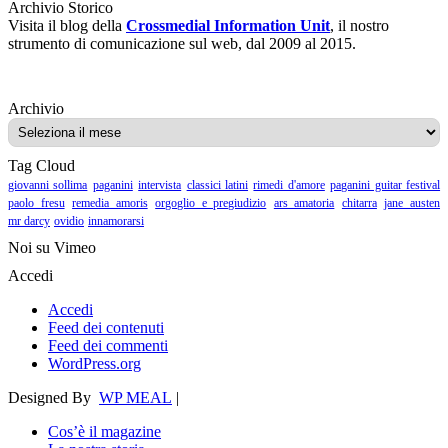
Archivio Storico
Visita il blog della
Crossmedial Information Unit
, il nostro
strumento di comunicazione sul web, dal 2009 al 2015.
Archivio
Archivio
Tag Cloud
giovanni sollima
paganini
intervista
classici latini
rimedi d'amore
paganini guitar festival
paolo fresu
remedia amoris
orgoglio e pregiudizio
ars amatoria
chitarra
jane austen
mr darcy
ovidio
innamorarsi
Noi su Vimeo
Accedi
Accedi
Feed dei contenuti
Feed dei commenti
WordPress.org
Designed By
WP MEAL
|
Cos’è il magazine