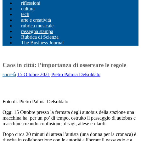
riflessioni
cultura
tech
arte e creatività
rubrica musicale
rassegna stampa
Rubrica di Scienza
The Business Journal
Caos in città: l’importanza di osservare le regole
società
15 Ottobre 2021
Pietro Palmia Delsoldato
Foto di: Pietro Palmia Delsoldato
Oggi 15 Ottobre
presso la fermata degli autobus della stazione una
macchina ha, per un po’ di tempo, ostruito il passaggio di autobus e
macchine creando confusione, disagi, attese e ritardi.
Dopo circa 20 minuti di attesa l’autista (una donna per la cronaca) è
riuscita in collaborazione con le autorità a liberare il passaggio e a