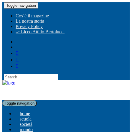
Toggle navigation
Cos’è il magazine
La nostra storia
Privacy Policy
-> Liceo Attilio Bertolucci
Toggle navigation
home
scuola
società
mondo