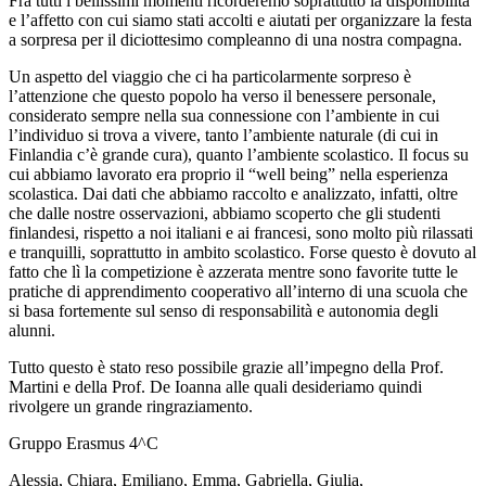
Fra tutti i bellissimi momenti ricorderemo soprattutto la disponibilità
e l’affetto con cui siamo stati accolti e aiutati per organizzare la festa
a sorpresa per il diciottesimo compleanno di una nostra compagna.
Un aspetto del viaggio che ci ha particolarmente sorpreso è
l’attenzione che questo popolo ha verso il benessere personale,
considerato sempre nella sua connessione con l’ambiente in cui
l’individuo si trova a vivere, tanto l’ambiente naturale (di cui in
Finlandia c’è grande cura), quanto l’ambiente scolastico. Il focus su
cui abbiamo lavorato era proprio il “well being” nella esperienza
scolastica. Dai dati che abbiamo raccolto e analizzato, infatti, oltre
che dalle nostre osservazioni, abbiamo scoperto che gli studenti
finlandesi, rispetto a noi italiani e ai francesi, sono molto più rilassati
e tranquilli, soprattutto in ambito scolastico. Forse questo è dovuto al
fatto che lì la competizione è azzerata mentre sono favorite tutte le
pratiche di apprendimento cooperativo all’interno di una scuola che
si basa fortemente sul senso di responsabilità e autonomia degli
alunni.
Tutto questo è stato reso possibile grazie all’impegno della Prof.
Martini e della Prof. De Ioanna alle quali desideriamo quindi
rivolgere un grande ringraziamento.
Gruppo Erasmus 4^C
Alessia, Chiara, Emiliano, Emma, Gabriella, Giulia,