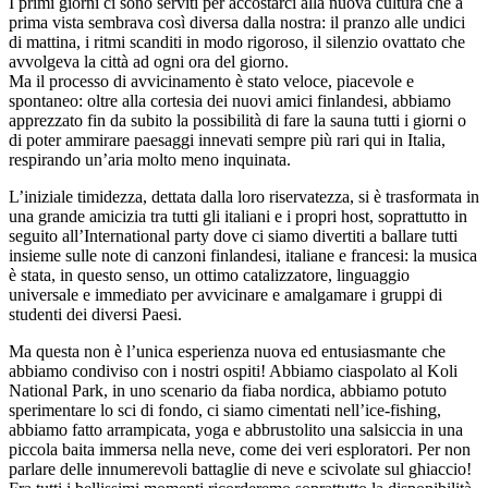
I primi giorni ci sono serviti per accostarci alla nuova cultura che a
prima vista sembrava così diversa dalla nostra: il pranzo alle undici
di mattina, i ritmi scanditi in modo rigoroso, il silenzio ovattato che
avvolgeva la città ad ogni ora del giorno.
Ma il processo di avvicinamento è stato veloce, piacevole e
spontaneo: oltre alla cortesia dei nuovi amici finlandesi, abbiamo
apprezzato fin da subito la possibilità di fare la sauna tutti i giorni o
di poter ammirare paesaggi innevati sempre più rari qui in Italia,
respirando un’aria molto meno inquinata.
L’iniziale timidezza, dettata dalla loro riservatezza, si è trasformata in
una grande amicizia tra tutti gli italiani e i propri host, soprattutto in
seguito all’International party dove ci siamo divertiti a ballare tutti
insieme sulle note di canzoni finlandesi, italiane e francesi: la musica
è stata, in questo senso, un ottimo catalizzatore, linguaggio
universale e immediato per avvicinare e amalgamare i gruppi di
studenti dei diversi Paesi.
Ma questa non è l’unica esperienza nuova ed entusiasmante che
abbiamo condiviso con i nostri ospiti! Abbiamo ciaspolato al Koli
National Park, in uno scenario da fiaba nordica, abbiamo potuto
sperimentare lo sci di fondo, ci siamo cimentati nell’ice-fishing,
abbiamo fatto arrampicata, yoga e abbrustolito una salsiccia in una
piccola baita immersa nella neve, come dei veri esploratori. Per non
parlare delle innumerevoli battaglie di neve e scivolate sul ghiaccio!