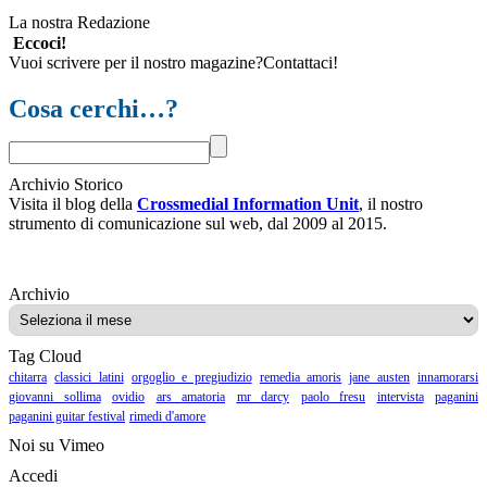
La nostra Redazione
Eccoci!
Vuoi scrivere per il nostro magazine?Contattaci!
Cosa cerchi…?
Archivio Storico
Visita il blog della
Crossmedial Information Unit
, il nostro
strumento di comunicazione sul web, dal 2009 al 2015.
Archivio
Archivio
Tag Cloud
chitarra
classici latini
orgoglio e pregiudizio
remedia amoris
jane austen
innamorarsi
giovanni sollima
ovidio
ars amatoria
mr darcy
paolo fresu
intervista
paganini
paganini guitar festival
rimedi d'amore
Noi su Vimeo
Accedi