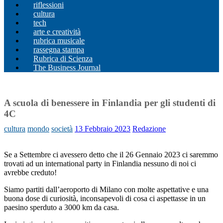
riflessioni
cultura
tech
arte e creatività
rubrica musicale
rassegna stampa
Rubrica di Scienza
The Business Journal
A scuola di benessere in Finlandia per gli studenti di
4C
cultura
mondo
società
13 Febbraio 2023
Redazione
Se a Settembre ci avessero detto che il 26 Gennaio 2023 ci saremmo
trovati ad un international party in Finlandia nessuno di noi ci
avrebbe creduto!
Siamo partiti dall’aeroporto di Milano con molte aspettative e una
buona dose di curiosità, inconsapevoli di cosa ci aspettasse in un
paesino sperduto a 3000 km da casa.