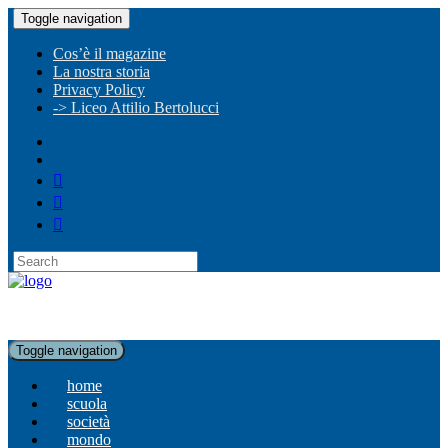
Toggle navigation
Cos’è il magazine
La nostra storia
Privacy Policy
-> Liceo Attilio Bertolucci
Toggle navigation
home
scuola
società
mondo