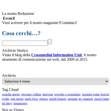
La nostra Redazione
Eccoci!
Vuoi scrivere per il nostro magazine?Contattaci!
Cosa cerchi…?
Archivio Storico
Visita il blog della
Crossmedial Information Unit
, il nostro
strumento di comunicazione sul web, dal 2009 al 2015.
Archivio
Archivio
Tag Cloud
remedia amoris
giovanni sollima
intervista
orgoglio e pregiudizio
paganini guitar festival
ovidio
jane austen
paolo fresu
chitarra
rimedi d'amore
paganini
ars amatoria
classici latini
mr darcy
innamorarsi
Noi su Vimeo