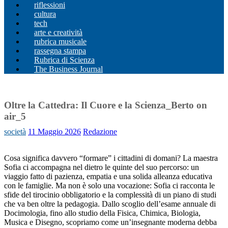
riflessioni
cultura
tech
arte e creatività
rubrica musicale
rassegna stampa
Rubrica di Scienza
The Business Journal
Oltre la Cattedra: Il Cuore e la Scienza_Berto on
air_5
società
11 Maggio 2026
Redazione
Cosa significa davvero “formare” i cittadini di domani? La maestra
Sofia ci accompagna nel dietro le quinte del suo percorso: un
viaggio fatto di pazienza, empatia e una solida alleanza educativa
con le famiglie. Ma non è solo una vocazione: Sofia ci racconta le
sfide del tirocinio obbligatorio e la complessità di un piano di studi
che va ben oltre la pedagogia. Dallo scoglio dell’esame annuale di
Docimologia, fino allo studio della Fisica, Chimica, Biologia,
Musica e Disegno, scopriamo come un’insegnante moderna debba