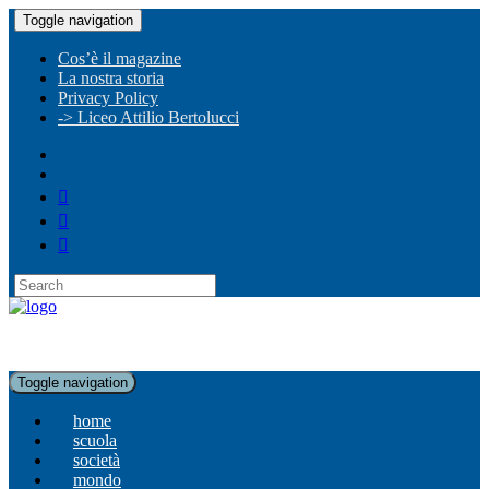
Toggle navigation
Cos’è il magazine
La nostra storia
Privacy Policy
-> Liceo Attilio Bertolucci
Toggle navigation
home
scuola
società
mondo