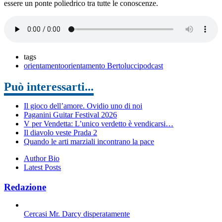
essere un ponte poliedrico tra tutte le conoscenze.
tags
orientamento
orientamento Bertolucci
podcast
Può interessarti...
Il gioco dell’amore. Ovidio uno di noi
Paganini Guitar Festival 2026
V per Vendetta: L’unico verdetto è vendicarsi…
Il diavolo veste Prada 2
Quando le arti marziali incontrano la pace
Author Bio
Latest Posts
Redazione
Cercasi Mr. Darcy disperatamente