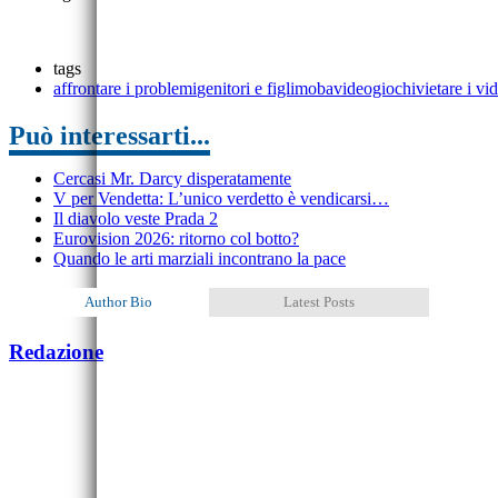
tags
affrontare i problemi
genitori e figli
moba
videogiochi
vietare i vi
Può interessarti...
Cercasi Mr. Darcy disperatamente
V per Vendetta: L’unico verdetto è vendicarsi…
Il diavolo veste Prada 2
Eurovision 2026: ritorno col botto?
Quando le arti marziali incontrano la pace
Author Bio
Latest Posts
Redazione