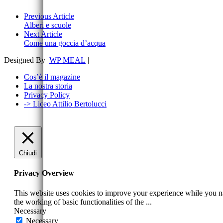
Previous Article
Alberi e scuole
Next Article
Come una goccia d’acqua
Designed By
WP MEAL
|
Cos’è il magazine
La nostra storia
Privacy Policy
-> Liceo Attilio Bertolucci
Chiudi
Privacy Overview
This website uses cookies to improve your experience while you nav
the working of basic functionalities of the
...
Necessary
Necessary