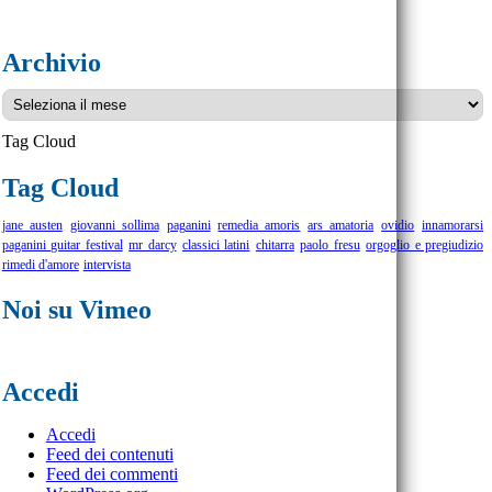
Archivio
Archivio
Tag Cloud
Tag Cloud
jane austen
giovanni sollima
paganini
remedia amoris
ars amatoria
ovidio
innamorarsi
paganini guitar festival
mr darcy
classici latini
chitarra
paolo fresu
orgoglio e pregiudizio
rimedi d'amore
intervista
Noi su Vimeo
Accedi
Accedi
Feed dei contenuti
Feed dei commenti