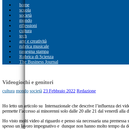
home
scuola
società
mondo
riflessioni
cultura
tech
arte e creatività
rubrica musicale
rassegna stampa
Rubrica di Scienza
The Business Journal
Videogiochi e genitori
cultura
mondo
società
23 Febbraio 2022
Redazione
Ho letto un articolo su Internazionale che descrive l’influenza dei vid
permette l’accesso ai minorenni solo dalle 20 alle 21 dal venerdì alla
Ho visto molti video al riguardo e penso sia necessaria una premessa sul
spesso un lavoro impegnativo e dunque non hanno molto tempo da dedicar