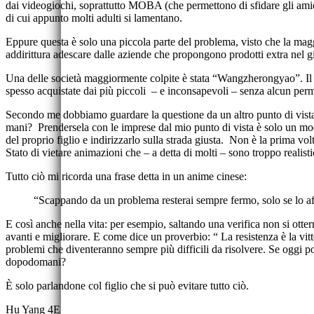
dai videogiochi, soprattutto MOBA (che permettono di sfidare gli amic
di cui appunto molti adulti si lamentano.
Eppure questa è solo una piccola parte del problema, visto che la maggi
addirittura adescare dalle aziende che propongono prodotti extra nel g
Una delle società maggiormente colpite è stata “Wangzherongyao”. Il 
spesso acquistate dai più piccoli – e inconsapevoli – senza alcun per
Secondo me dobbiamo guardare la questione da un altro punto di vista
mani?
Prendersela con le imprese dal mio punto di vista è solo un mo
del proprio figlio e indirizzarlo sulla strada giusta.
Non è la prima volta
Stato di vietare animazioni che – a detta di molti – sono troppo realist
Tutto ciò mi ricorda una frase detta in un anime cinese:
“Scappando da un problema resterai sempre fermo, solo se lo aff
E così anche nella vita: per esempio, saltando una verifica non si otte
avanti e migliorare. E c
ome dice un proverbio: “ La resistenza è la vit
problemi che diventeranno sempre più difficili da risolvere. Se oggi po
dopodomani?
È solo parlandone col figlio che si può evitare tutto ciò.
Hu Yang 4E