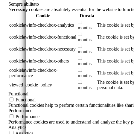
Sempre abilitato
Necessary cookies are absolutely essential for the website to funct
Cookie
Durata
11
cookielawinfo-checkbox-analytics
This cookie is set 
months
11
cookielawinfo-checkbox-functional
The cookie is set b
months
11
cookielawinfo-checkbox-necessary
This cookie is set 
months
11
cookielawinfo-checkbox-others
This cookie is set 
months
cookielawinfo-checkbox-
11
This cookie is set 
performance
months
11
The cookie is set b
viewed_cookie_policy
months
personal data.
Functional
Functional
Functional cookies help to perform certain functionalities like shar
Performance
Performance
Performance cookies are used to understand and analyze the key per
Analytics
Analytics