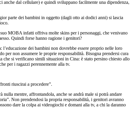
i anche dal cellulare) e quindi sviluppano facilmente una dipendenza,
or parte dei bambini in oggetto (dagli otto ai dodici anni) si lascia
ioco.
suo MOBA infatti offriva molte skins per i personaggi, che venivano
messo.
Quindi forse hanno ragione i genitori?
: l’educazione dei bambini non dovrebbe essere proprio nelle loro
do per non assumere le proprie responsabilità. Bisogna prendersi cura
 che si verificano simili situazioni in Cina: è stato persino chiesto allo
iche per i ragazzi perennemente alla tv.
ronti riuscirai a procedere”.
rrà nulla mentre, affrontandola, anche se andrà male si potrà andare
toria”.
Non prendendosi la propria responsabilità, i genitori avranno
ssono dare la colpa ai videogiochi e domani alla tv, a chi la daranno