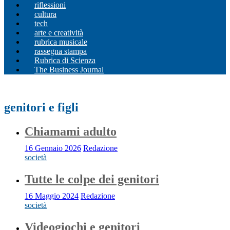
riflessioni
cultura
tech
arte e creatività
rubrica musicale
rassegna stampa
Rubrica di Scienza
The Business Journal
genitori e figli
Chiamami adulto
16 Gennaio 2026
Redazione
società
Tutte le colpe dei genitori
16 Maggio 2024
Redazione
società
Videogiochi e genitori