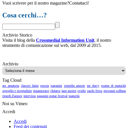
Vuoi scrivere per il nostro magazine?Contattaci!
Cosa cerchi…?
Archivio Storico
Visita il blog della
Crossmedial Information Unit
, il nostro
strumento di comunicazione sul web, dal 2009 al 2015.
Archivio
Archivio
Tag Cloud
ars amatoria
classici latini
poesia
paganini
remedia amoris
mr darcy
esame di maturità
orgoglio e pregiudizio
innamorarsi
chitarra
jane austen
ovidio
paolo fresu
giovanni sollima
rimedi d'amore
intervista
paganini guitar festival
maturità
Noi su Vimeo
Accedi
Accedi
Feed dei contenuti