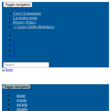
Toggle navigation
Cos’è il magazine
La nostra storia
Privacy Policy
-> Liceo Attilio Bertolucci
Toggle navigation
home
scuola
società
mondo