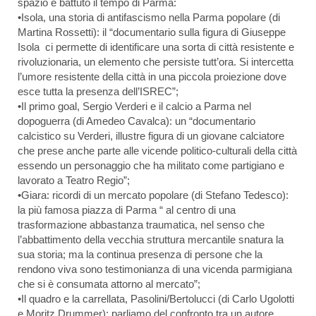
spazio e battuto il tempo di Parma:
•Isola, una storia di antifascismo nella Parma popolare (di
Martina Rossetti): il “documentario sulla figura di Giuseppe
Isola ci permette di identificare una sorta di città resistente e
rivoluzionaria, un elemento che persiste tutt’ora. Si intercetta
l’umore resistente della città in una piccola proiezione dove
esce tutta la presenza dell’ISREC”;
•Il primo goal, Sergio Verderi e il calcio a Parma nel
dopoguerra (di Amedeo Cavalca): un “documentario
calcistico su Verderi, illustre figura di un giovane calciatore
che prese anche parte alle vicende politico-culturali della città
essendo un personaggio che ha militato come partigiano e
lavorato a Teatro Regio”;
•Giara: ricordi di un mercato popolare (di Stefano Tedesco):
la più famosa piazza di Parma “ al centro di una
trasformazione abbastanza traumatica, nel senso che
l’abbattimento della vecchia struttura mercantile snatura la
sua storia; ma la continua presenza di persone che la
rendono viva sono testimonianza di una vicenda parmigiana
che si è consumata attorno al mercato”;
•Il quadro e la carrellata, Pasolini/Bertolucci (di Carlo Ugolotti
e Moritz Drummer): parliamo del confronto tra un autore