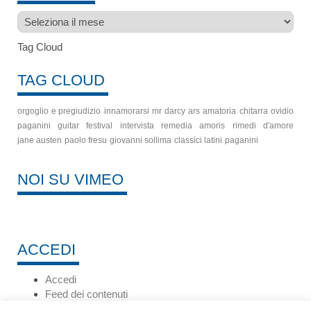
Archivio
Tag Cloud
TAG CLOUD
orgoglio e pregiudizio
innamorarsi
mr darcy
ars amatoria
chitarra
ovidio
paganini guitar festival
intervista
remedia amoris
rimedi d'amore
jane austen
paolo fresu
giovanni sollima
classici latini
paganini
NOI SU VIMEO
ACCEDI
Accedi
Feed dei contenuti
Feed dei commenti