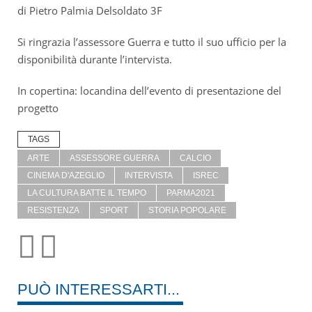
di Pietro Palmia Delsoldato 3F
Si ringrazia l’assessore Guerra e tutto il suo ufficio per la
disponibilità durante l’intervista.
In copertina: locandina dell’evento di presentazione del
progetto
TAGS
ARTE
ASSESSORE GUERRA
CALCIO
CINEMA D'AZEGLIO
INTERVISTA
ISREC
LA CULTURA BATTE IL TEMPO
PARMA2021
RESISTENZA
SPORT
STORIA POPOLARE
PUÒ INTERESSARTI...