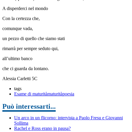
A disperderci nel mondo
Con la certezza che,
comunque vada,
un pezzo di quello che siamo stati
rimarrà per sempre seduto qui,
all’ultimo banco
che ci guarda da lontano.
Alessia Carletti 5C
tags
Esame di maturità
maturità
poesia
Può interessarti...
Un arco in un flicorno: intervista a Paolo Fresu e Giovanni
Sollima
Rachel e Ross erano in pausa?