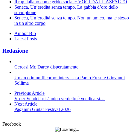
Il rap italiano come grido sociale: VOCI DALL’ASFALTO
Seneca, Un’eredità senza tempo. La gabbia d’oro dello
smartphone
Seneca, Un’eredità senza tempo. Non un amico, ma te stesso
in un altro corpo
Author Bio
Latest Posts
Redazione
Cercasi Mr. Darcy disperatamente
Un arco in un flicorno: intervista a Paolo Fresu e Giovanni
Sollima
Previous Article
V per Vendetta: L’unico verdetto è vendicarsi…
Next Article
Paganini Guitar Festival 2026
Facebook