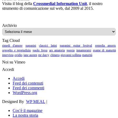
Visita il blog della
Crossmedial Information Unit
, il nostro
strumento di comunicazione sul web, dal 2009 al 2015.
Archivio
Archivio
Tag Cloud
rimedi d'amore
paganini
classici latini
paganini guitar festival
remedia amoris
orgoglio e pregiudizio
paolo fresu
ars amatoria
poesia
innamorarsi
esame di maturità
intervista
ovidio
jane austen
mr darcy
chitarra
giovanni sollima
maturità
Noi su Vimeo
Accedi
Accedi
Feed dei contenuti
Feed dei commenti
WordPress.org
Designed By
WP MEAL
|
Cos’è il magazine
La nostra storia