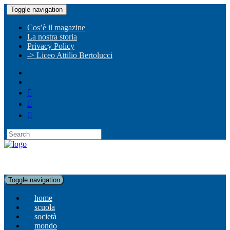
Toggle navigation
Cos’è il magazine
La nostra storia
Privacy Policy
-> Liceo Attilio Bertolucci
Toggle navigation
home
scuola
società
mondo