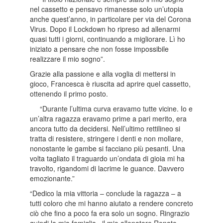
nel cassetto e pensavo rimanesse solo un’utopia
anche quest’anno, in particolare per via del Corona
Virus. Dopo il Lockdown ho ripreso ad allenarmi
quasi tutti i giorni, continuando a migliorare. Lì ho
iniziato a pensare che non fosse impossibile
realizzare il mio sogno”.
Grazie alla passione e alla voglia di mettersi in
gioco, Francesca è riuscita ad aprire quel cassetto,
ottenendo il primo posto.
“Durante l’ultima curva eravamo tutte vicine. Io e
un’altra ragazza eravamo prime a pari merito, era
ancora tutto da decidersi. Nell’ultimo rettilineo si
tratta di resistere, stringere i denti e non mollare,
nonostante le gambe si facciano più pesanti. Una
volta tagliato il traguardo un’ondata di gioia mi ha
travolto, rigandomi di lacrime le guance. Davvero
emozionante.”
“Dedico la mia vittoria – conclude la ragazza – a
tutti coloro che mi hanno aiutato a rendere concreto
ciò che fino a poco fa era solo un sogno. Ringrazio