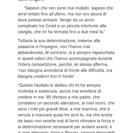
“Sapevo che non avrei mai mollato, sapevo che
avrei lottato fino all’ultimo, ma non ero sicura di
dove potessi arrivare. Vengo da un anno
complicato tra Covid e un piccolo infortunio alla
caviglia, che mi ha fermata fino a due mesi fa.”
Tuttavia la sua determinazione, insieme alla
passione e l’impegno, non l’hanno mai
abbandonata. Al contrario, si è sempre rispecchiata
in questi valori che l’hanno accompagnata durante
l’intera competizione, perché, lei stessa afferma,
“non bisogna arrendersi di fronte alle difficoltà, ma
bisogna crederci fino in fondo”.
“Questo risultato lo dedico chi mi ha sempre
motivata e sostenuta, senza mai smettere di
credere in me. Mi riferisco a mio padre, che
considero un secondo allenatore, ai miei nonni, che
sono i miei più grandi tifosi, a mia mamma, che è
venuta a mancare quasi tre anni fa, ma che anche
da lassù non smette mai di farmi ritrovare la forza e
la determinazione necessarie per andare avanti, e
ai miei allenatori, Ilaria e Renato, sempre disponibili