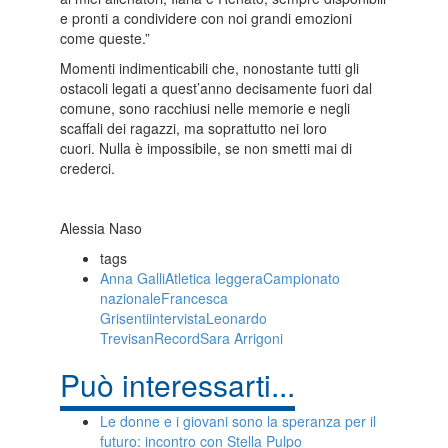
e pronti a condividere con noi grandi emozioni
come queste.”
Momenti indimenticabili che, nonostante tutti gli
ostacoli legati a quest’anno decisamente fuori dal
comune, sono racchiusi nelle memorie e negli
scaffali dei ragazzi, ma soprattutto nei loro
cuori.
Nulla è impossibile, se non smetti mai di
crederci.
Alessia Naso
tags
Anna Galli
Atletica leggera
Campionato
nazionale
Francesca
Grisenti
intervista
Leonardo
Trevisan
Record
Sara Arrigoni
Può interessarti...
Le donne e i giovani sono la speranza per il
futuro: incontro con Stella Pulpo