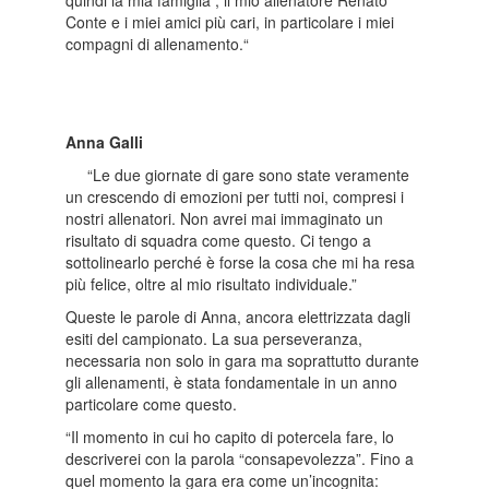
quindi la mia famiglia , il mio allenatore Renato
Conte e i miei amici più cari, in particolare i miei
compagni di allenamento.“
Anna Galli
“Le due giornate di gare sono state veramente
un crescendo di emozioni per tutti noi, compresi i
nostri allenatori. Non avrei mai immaginato un
risultato di squadra come questo. Ci tengo a
sottolinearlo perché è forse la cosa che mi ha resa
più felice, oltre al mio risultato individuale.”
Queste le parole di Anna, ancora elettrizzata dagli
esiti del campionato. La sua perseveranza,
necessaria non solo in gara ma soprattutto durante
gli allenamenti, è stata fondamentale in un anno
particolare come questo.
“Il momento in cui ho capito di potercela fare, lo
descriverei con la parola “consapevolezza”. Fino a
quel momento la gara era come un’incognita: