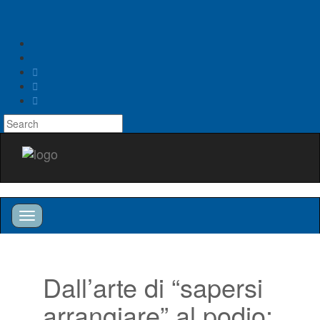
Toggle
navigation
Toggle
navigation
Dall’arte di “sapersi
arrangiare” al podio: