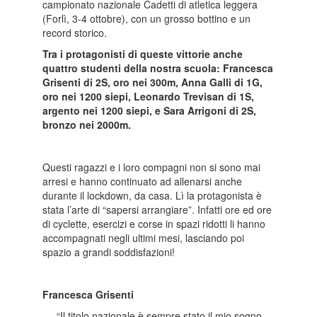
campionato nazionale Cadetti di atletica leggera
(Forlì, 3-4 ottobre), con un grosso bottino e un
record storico.
Tra i protagonisti di queste vittorie anche
quattro studenti della nostra scuola: Francesca
Grisenti di 2S, oro nei 300m, Anna Galli di 1G,
oro nei 1200 siepi, Leonardo Trevisan di 1S,
argento nei 1200 siepi, e Sara Arrigoni di 2S,
bronzo nei 2000m.
Questi ragazzi e i loro compagni non si sono mai
arresi e hanno continuato ad allenarsi anche
durante il lockdown, da casa. Lì la protagonista è
stata l’arte di “sapersi arrangiare”. Infatti ore ed ore
di cyclette, esercizi e corse in spazi ridotti li hanno
accompagnati negli ultimi mesi, lasciando poi
spazio a grandi soddisfazioni!
Francesca Grisenti
“Il titolo nazionale è sempre stato il mio sogno