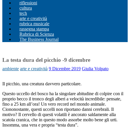
riflessioni
cultura
tech
arte e creatività
rubrica musicale
rassegna stampa
Rubrica di Scienza
The Business Journal
La testa dura del picchio -9 dicembre
ambiente
arte e creatività
9 Dicembre 2019
Giulia Volpato
Il picchio, una creatura davvero particolare.
Questo uccello del bosco ha la singolare abitudine di colpire con il
proprio becco il tronco degli alberi a velocità incredibile: pensate,
fino a 25 km all’ora! Un vero record nel mondo animale.
Ciononostante, questi uccelli non riportano danni cerebrali. Il
motivo? Il cervello di questi volatili è ancorato saldamente alla
scatola cranica, che in questo modo assorbe molto bene gli urti.
Insomma, una vera e propria “testa dura”.