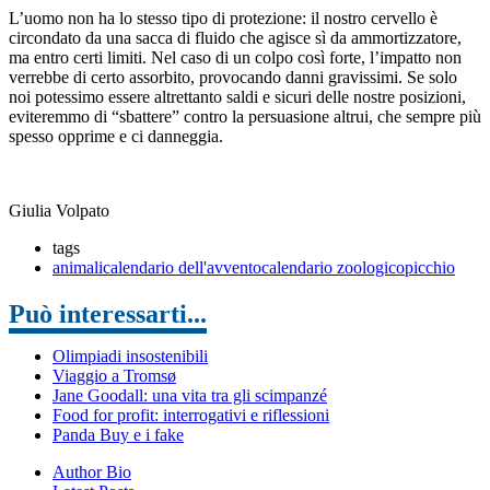
L’uomo non ha lo stesso tipo di protezione: il nostro cervello è
circondato da una sacca di fluido che agisce sì da ammortizzatore,
ma entro certi limiti. Nel caso di un colpo così forte, l’impatto non
verrebbe di certo assorbito, provocando danni gravissimi. Se solo
noi potessimo essere altrettanto saldi e sicuri delle nostre posizioni,
eviteremmo di “sbattere” contro la persuasione altrui, che sempre più
spesso opprime e ci danneggia.
Giulia Volpato
tags
animali
calendario dell'avvento
calendario zoologico
picchio
Può interessarti...
Olimpiadi insostenibili
Viaggio a Tromsø
Jane Goodall: una vita tra gli scimpanzé
Food for profit: interrogativi e riflessioni
Panda Buy e i fake
Author Bio