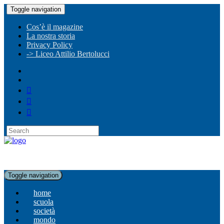
Toggle navigation
Cos’è il magazine
La nostra storia
Privacy Policy
-> Liceo Attilio Bertolucci
Toggle navigation
home
scuola
società
mondo