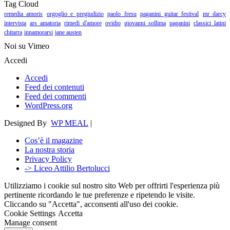
Tag Cloud
remedia amoris
orgoglio e pregiudizio
paolo fresu
paganini guitar festival
mr darcy
intervista
ars amatoria
rimedi d'amore
ovidio
giovanni sollima
paganini
classici latini
chitarra
innamorarsi
jane austen
Noi su Vimeo
Accedi
Accedi
Feed dei contenuti
Feed dei commenti
WordPress.org
Designed By
WP MEAL
|
Cos’è il magazine
La nostra storia
Privacy Policy
-> Liceo Attilio Bertolucci
Utilizziamo i cookie sul nostro sito Web per offrirti l'esperienza più
pertinente ricordando le tue preferenze e ripetendo le visite.
Cliccando su "Accetta", acconsenti all'uso dei cookie.
Cookie Settings
Accetta
Manage consent