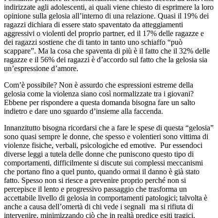
indirizzate agli adolescenti, ai quali viene chiesto di esprimere la loro
opinione sulla gelosia all’interno di una relazione. Quasi il 19% dei
ragazzi dichiara di essere stato spaventato da atteggiamenti
aggressivi o violenti del proprio partner, ed il 17% delle ragazze e
dei ragazzi sostiene che di tanto in tanto uno schiaffo “può
scappare”. Ma la cosa che spaventa di più è il fatto che il 32% delle
ragazze e il 56% dei ragazzi è d’accordo sul fatto che la gelosia sia
un’espressione d’amore.
Com’è possibile? Non è assurdo che espressioni estreme della
gelosia come la violenza siano così normalizzate tra i giovani?
Ebbene per rispondere a questa domanda bisogna fare un salto
indietro e dare uno sguardo d’insieme alla faccenda.
Innanzitutto bisogna ricordarsi che a fare le spese di questa “gelosia”
sono quasi sempre le donne, che spesso e volentieri sono vittima di
violenze fisiche, verbali, psicologiche ed emotive. Pur essendoci
diverse leggi a tutela delle donne che puniscono questo tipo di
comportamenti, difficilmente si discute sui complessi meccanismi
che portano fino a quel punto, quando ormai il danno è già stato
fatto. Spesso non si riesce a prevenire proprio perché non si
percepisce il lento e progressivo passaggio che trasforma un
accettabile livello di gelosia in comportamenti patologici; talvolta è
anche a causa dell’omertà di chi vede i segnali ma si rifiuta di
intervenire, minimizzando ciò che in realtà predice esiti tragici.