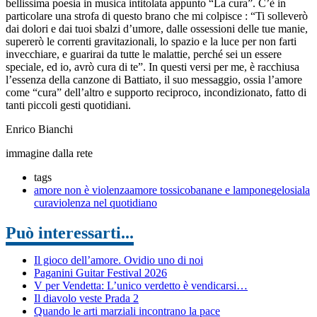
bellissima poesia in musica intitolata appunto “La cura”. C’è in
particolare una strofa di questo brano che mi colpisce : “Ti solleverò
dai dolori e dai tuoi sbalzi d’umore, dalle ossessioni delle tue manie,
supererò le correnti gravitazionali, lo spazio e la luce per non farti
invecchiare, e guarirai da tutte le malattie, perché sei un essere
speciale, ed io, avrò cura di te”. In questi versi per me, è racchiusa
l’essenza della canzone di Battiato, il suo messaggio, ossia l’amore
come “cura” dell’altro e supporto reciproco, incondizionato, fatto di
tanti piccoli gesti quotidiani.
Enrico Bianchi
immagine dalla rete
tags
amore non è violenza
amore tossico
banane e lampone
gelosia
la
cura
violenza nel quotidiano
Può interessarti...
Il gioco dell’amore. Ovidio uno di noi
Paganini Guitar Festival 2026
V per Vendetta: L’unico verdetto è vendicarsi…
Il diavolo veste Prada 2
Quando le arti marziali incontrano la pace