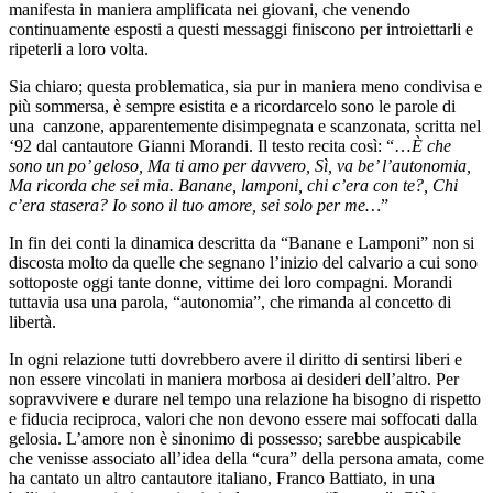
manifesta in maniera amplificata nei giovani, che venendo
continuamente esposti a questi messaggi finiscono per introiettarli e
ripeterli a loro volta.
Sia chiaro; questa problematica, sia pur in maniera meno condivisa e
più sommersa, è sempre esistita e a ricordarcelo sono le parole di
una canzone, apparentemente disimpegnata e scanzonata, scritta nel
‘92 dal cantautore Gianni Morandi. Il testo recita così: “…
È che
sono un po’ geloso, Ma ti amo per davvero, Sì, va be’ l’autonomia,
Ma ricorda che sei mia. Banane, lamponi, chi c’era con te?, Chi
c’era stasera? Io sono il tuo amore, sei solo per me…
”
In fin dei conti la dinamica descritta da “Banane e Lamponi” non si
discosta molto da quelle che segnano l’inizio del calvario a cui sono
sottoposte oggi tante donne, vittime dei loro compagni. Morandi
tuttavia usa una parola, “autonomia”, che rimanda al concetto di
libertà.
In ogni relazione tutti dovrebbero avere il diritto di sentirsi liberi e
non essere vincolati in maniera morbosa ai desideri dell’altro. Per
sopravvivere e durare nel tempo una relazione ha bisogno di rispetto
e fiducia reciproca, valori che non devono essere mai soffocati dalla
gelosia.
L’amore non è sinonimo di possesso; sarebbe auspicabile
che venisse associato all’idea della “cura” della persona amata, come
ha cantato un altro cantautore italiano, Franco Battiato, in una