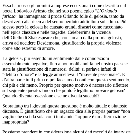
Essa ha mosso gli uomini a imprese eccezionali come descritto dal
poeta Lodovico Ariosto che nel suo poema epico “
L’Orlando
furioso
” ha immaginato il prode Orlando folle di gelosia, tanto da
descriverlo alla ricerca del senno perduto addirittura sulla luna. Più
spesso però la gelosia ha causato grandi disastri come raccontato
nell’epica classica e nelle tragedie. Celeberrima la vicenda
dell’Otello di Shakespeare che, consumato dalla propria gelosia,
arriva ad uccidere Desdemona, giustificando la propria violenza
come atto estremo di amore.
La gelosia, pur essendo un sentimento dalle connotazioni
essenzialmente negative, fino a non molti anni fa nel nostro paese è
stata la giustificazione di numerosi delitti; si parlava infatti di
“delitto d’onore” e la legge ammetteva il “movente passionale”. E
d’altra parte tutti prima o poi facciamo i conti con questo sentimento,
chi più e chi meno. Proprio per questo motivo è necessario riflettere
sul seguente quesito: fino a che punto è legittimo provare gelosia?
Quando diventa ossessione e se ne diventa succubi?
Soprattutto tra i giovani questa questione è molto attuale e piuttosto
discussa. È giustificato che un ragazzo dica alla propria partner “non
voglio che esci da sola con i tuoi amici” oppure è un’affermazione
inappropriata?
Possiamo prendere in considerazione alcuni dati raccolti da interviste