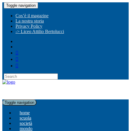
Toggle navigation
Cos’è il magazine
La nostra storia
Privacy Policy
-> Liceo Attilio Bertolucci
Toggle navigation
home
scuola
società
mondo