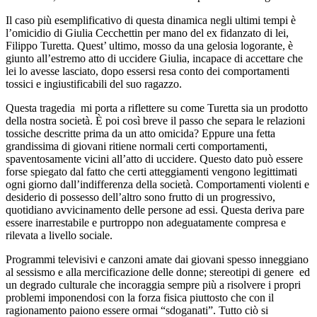
Il caso più esemplificativo di questa dinamica negli ultimi tempi è
l’omicidio di Giulia Cecchettin per mano del ex fidanzato di lei,
Filippo Turetta. Quest’ ultimo, mosso da una gelosia logorante, è
giunto all’estremo atto di uccidere Giulia, incapace di accettare che
lei lo avesse lasciato, dopo essersi resa conto dei comportamenti
tossici e ingiustificabili del suo ragazzo.
Questa tragedia mi porta a riflettere su come Turetta sia un prodotto
della nostra società. È poi così breve il passo che separa le relazioni
tossiche descritte prima da un atto omicida? Eppure una fetta
grandissima di giovani ritiene normali certi comportamenti,
spaventosamente vicini all’atto di uccidere. Questo dato può essere
forse spiegato dal fatto che certi atteggiamenti vengono legittimati
ogni giorno dall’indifferenza della società. Comportamenti violenti e
desiderio di possesso dell’altro sono frutto di un progressivo,
quotidiano avvicinamento delle persone ad essi. Questa deriva pare
essere inarrestabile e purtroppo non adeguatamente compresa e
rilevata a livello sociale.
Programmi televisivi e canzoni amate dai giovani spesso inneggiano
al sessismo e alla mercificazione delle donne; stereotipi di genere ed
un degrado culturale che incoraggia sempre più a risolvere i propri
problemi imponendosi con la forza fisica piuttosto che con il
ragionamento paiono essere ormai “sdoganati”. Tutto ciò si