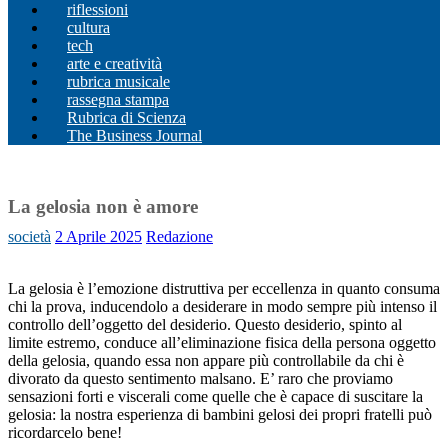
riflessioni
cultura
tech
arte e creatività
rubrica musicale
rassegna stampa
Rubrica di Scienza
The Business Journal
La gelosia non è amore
società
2 Aprile 2025
Redazione
La gelosia è l’emozione distruttiva per eccellenza in quanto consuma
chi la prova, inducendolo a desiderare in modo sempre più intenso il
controllo dell’oggetto del desiderio. Questo desiderio, spinto al
limite estremo, conduce all’eliminazione fisica della persona oggetto
della gelosia, quando essa non appare più controllabile da chi è
divorato da questo sentimento malsano. E’ raro che proviamo
sensazioni forti e viscerali come quelle che è capace di suscitare la
gelosia: la nostra esperienza di bambini gelosi dei propri fratelli può
ricordarcelo bene!