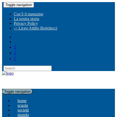
Toggle navigation
Cos’è il magazine
La nostra storia
Privacy Policy
-> Liceo Attilio Bertolucci
Toggle navigation
home
scuola
società
mondo