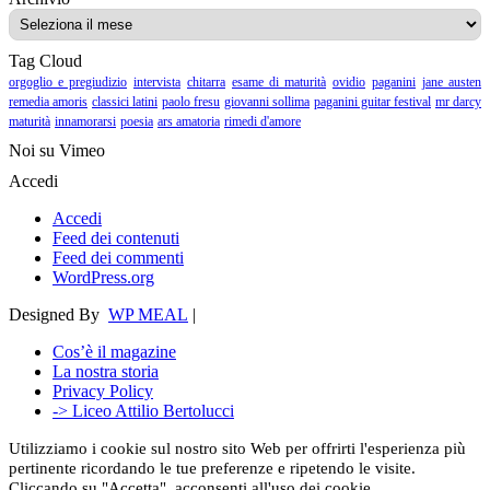
Tag Cloud
orgoglio e pregiudizio
intervista
chitarra
esame di maturità
ovidio
paganini
jane austen
remedia amoris
classici latini
paolo fresu
giovanni sollima
paganini guitar festival
mr darcy
maturità
innamorarsi
poesia
ars amatoria
rimedi d'amore
Noi su Vimeo
Accedi
Accedi
Feed dei contenuti
Feed dei commenti
WordPress.org
Designed By
WP MEAL
|
Cos’è il magazine
La nostra storia
Privacy Policy
-> Liceo Attilio Bertolucci
Utilizziamo i cookie sul nostro sito Web per offrirti l'esperienza più
pertinente ricordando le tue preferenze e ripetendo le visite.
Cliccando su "Accetta", acconsenti all'uso dei cookie.