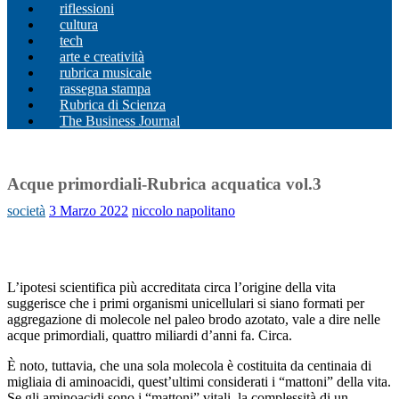
riflessioni
cultura
tech
arte e creatività
rubrica musicale
rassegna stampa
Rubrica di Scienza
The Business Journal
Acque primordiali-Rubrica acquatica vol.3
società
3 Marzo 2022
niccolo napolitano
L’ipotesi scientifica più accreditata circa l’origine della vita
suggerisce che i primi organismi unicellulari si siano formati per
aggregazione di molecole nel paleo brodo azotato, vale a dire nelle
acque primordiali, quattro miliardi d’anni fa. Circa.
È noto, tuttavia, che una sola molecola è costituita da centinaia di
migliaia di aminoacidi, quest’ultimi considerati i “mattoni” della vita.
Se gli aminoacidi sono i “mattoni” vitali, la complessità di un