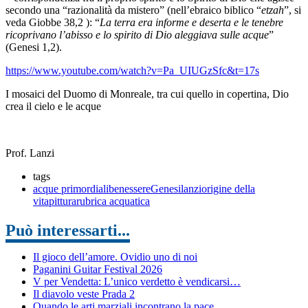
secondo una “razionalità da mistero” (nell’ebraico biblico “
etzah
”, si
veda Giobbe 38,2 ):
“
La terra era informe e deserta e le tenebre
ricoprivano l’abisso e lo spirito di Dio aleggiava sulle acque
”
(Genesi 1,2).
https://www.youtube.com/watch?v=Pa_UIUGzSfc&t=17s
I mosaici del Duomo di Monreale, tra cui quello in copertina, Dio
crea il cielo e le acque
Prof. Lanzi
tags
acque primordiali
benessere
Genesi
lanzi
origine della
vita
pittura
rubrica acquatica
Può interessarti...
Il gioco dell’amore. Ovidio uno di noi
Paganini Guitar Festival 2026
V per Vendetta: L’unico verdetto è vendicarsi…
Il diavolo veste Prada 2
Quando le arti marziali incontrano la pace