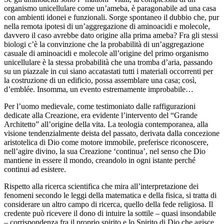
organismo unicellulare come un’ameba, è paragonabile ad una casa
con ambienti idonei e funzionali. Sorge spontaneo il dubbio che, pur
nella remota ipotesi di un’aggregazione di aminoacidi e molecole,
davvero il caso avrebbe dato origine alla prima ameba? Fra gli stessi
biologi c’è la convinzione che la probabilità di un’aggregazione
casuale di aminoacidi e molecole all’origine del primo organismo
unicellulare è la stessa probabilità che una tromba d’aria, passando
su un piazzale in cui siano accatastati tutti i materiali occorrenti per
la costruzione di un edificio, possa assemblare una casa; così,
d’emblée. Insomma, un evento estremamente improbabile…
Per l’uomo medievale, come testimoniato dalle raffigurazioni
dedicate alla Creazione, era evidente l’intervento del “Grande
Architetto” all’origine della vita.
La teologia contemporanea, alla
visione tendenzialmente deista del passato, derivata dalla concezione
aristotelica di Dio come motore immobile, preferisce riconoscere,
nell’agire divino, la sua Creazione ‘continua’, nel senso che Dio
mantiene in essere il mondo, creandolo in ogni istante perché
continui ad esistere.
Rispetto alla ricerca scientifica che mira all’interpretazione dei
fenomeni secondo le leggi della matematica e della fisica,
si tratta di
considerare un altro campo di ricerca, quello della fede religiosa. Il
credente può ricevere il dono di intuire la sottile – quasi insondabile
– corrispondenza fra il proprio spirito e lo Spirito di Dio che agisce