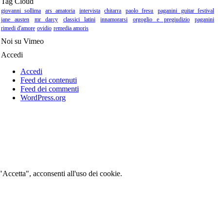
Tag Cloud
giovanni sollima
ars amatoria
intervista
chitarra
paolo fresu
paganini guitar festival
jane austen
mr darcy
classici latini
innamorarsi
orgoglio e pregiudizio
paganini
rimedi d'amore
ovidio
remedia amoris
Noi su Vimeo
Accedi
Accedi
Feed dei contenuti
Feed dei commenti
WordPress.org
 "Accetta", acconsenti all'uso dei cookie.