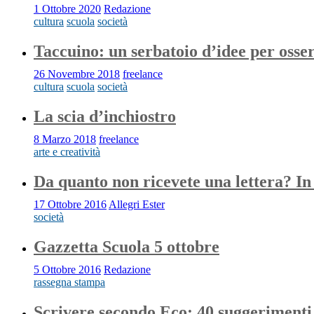
1 Ottobre 2020
Redazione
cultura
scuola
società
Taccuino: un serbatoio d’idee per osse
26 Novembre 2018
freelance
cultura
scuola
società
La scia d’inchiostro
8 Marzo 2018
freelance
arte e creatività
Da quanto non ricevete una lettera? In 
17 Ottobre 2016
Allegri Ester
società
Gazzetta Scuola 5 ottobre
5 Ottobre 2016
Redazione
rassegna stampa
Scrivere secondo Eco: 40 suggerimenti