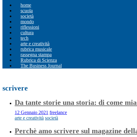
home
scuola
società
mondo
riflessioni
cultura
tech
arte e creatività
rubrica musicale
rassegna stampa
Rubrica di Scienza
The Business Journal
scrivere
Da tante storie una storia: di come mi
12 Gennaio 2021
freelance
arte e creatività
società
Perchè amo scrivere sul magazine dell