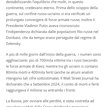
destabilizzando l’equilibrio che molti, in questo
continente, credevano eterno. Prima dello scoppio della
guerra, sul confine russo-ucraino si era verificati un
prolungato convergere di forze armate russe; inoltre il
Presidente Vladimir Putin aveva riconosciuto
l’indipendenza dichiarata dalle popolazioni filo-russe nel
Donbass, che da tempo erano perseguite dal regime di
Zelensky.
A più di mille giorni dall’inizio della guerra, i numeri sono
agghiaccianti: più di 700mila vittime tra i russi (secondo
le forze armate di Kiev), mentre tra gli ucraini si contano
80mila morti e 400mila feriti (anche se alcuni analisti
ritengono tali cifre sottostimate). Il Wall Street Journal ha
dichiarato che a Settembre 2024, il conto di morti e feriti
raggiungeva il milione su entrambi i fronti.
La Russia, per ovviare alle perdite, è stata costretta ad
arruolare soldati dalla Corea del Nord e mercenari