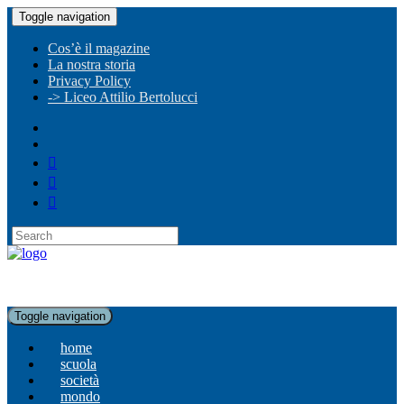
Toggle navigation
Cos’è il magazine
La nostra storia
Privacy Policy
-> Liceo Attilio Bertolucci
Toggle navigation
home
scuola
società
mondo