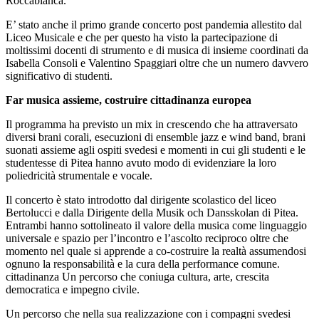
Roccabianca.
E’ stato anche il primo grande concerto post pandemia allestito dal
Liceo Musicale e che per questo ha visto la partecipazione di
moltissimi docenti di strumento e di musica di insieme coordinati da
Isabella Consoli e Valentino Spaggiari oltre che un numero davvero
significativo di studenti.
Far musica assieme, costruire cittadinanza europea
Il programma ha previsto un mix in crescendo che ha attraversato
diversi brani corali, esecuzioni di ensemble jazz e wind band, brani
suonati assieme agli ospiti svedesi e momenti in cui gli studenti e le
studentesse di Pitea hanno avuto modo di evidenziare la loro
poliedricità strumentale e vocale.
Il concerto è stato introdotto dal dirigente scolastico del liceo
Bertolucci e dalla Dirigente della Musik och Dansskolan di Pitea.
Entrambi hanno sottolineato il valore della musica come linguaggio
universale e spazio per l’incontro e l’ascolto reciproco oltre che
momento nel quale si apprende a co-costruire la realtà assumendosi
ognuno la responsabilità e la cura della performance comune.
cittadinanza
Un percorso che coniuga cultura, arte, crescita
democratica e impegno civile.
Un percorso che nella sua realizzazione con i compagni svedesi