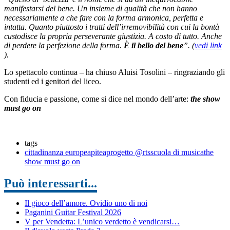
manifestarsi del bene. Un insieme di qualità che non hanno
necessariamente a che fare con la forma armonica, perfetta e
intatta. Quanto piuttosto i tratti dell’irremovibilità con cui la bontà
custodisce la propria perseverante giustizia. A costo di tutto. Anche
di perdere la perfezione della forma.
È il bello del bene
”. (
vedi link
).
Lo spettacolo continua – ha chiuso Aluisi Tosolini – ringraziando gli
studenti ed i genitori del liceo.
Con fiducia e passione, come si dice nel mondo dell’arte:
the show
must go on
tags
cittadinanza europea
pitea
progetto @rts
scuola di musica
the
show must go on
Può interessarti...
Il gioco dell’amore. Ovidio uno di noi
Paganini Guitar Festival 2026
V per Vendetta: L’unico verdetto è vendicarsi…