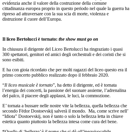
evidenzia anche il valore della costruzione della comune
cittadinanza europea proprio in questo periodo nel quale la guerra ha
ripreso ad attraversare con la sua scia di morte, violenza e
distruzione il cuore dell’Europa.
Il liceo Bertolucci è tornato:
the show must go on
In chiusura il dirigente del Liceo Bertolucci ha ringraziato i quasi
300 spettatori, genitori ed amici degli orchestrali e dei coristi che si
sono esibiti.
E ha con gioia ricordato che per molti ragazzi del liceo questo era il
primo concerto pubblico realizzato dopo il febbraio 2020.
“
Il liceo musicale è tornato
”, ha detto il dirigente, ed è tornata
l’energia dei concerti, la passione del suonare assieme, l’adrenalina
del palco, il piacere degli applausi, le luci, la commozione.
E’ tornata a bussare nelle nostre vite la bellezza, quella bellezza che
secondo Fëdor Dostoevskij salverà il mondo. Ma, come scrive nell’
“Idiota” Dostoevskij, non è tanto o solo la bellezza letta in chiave
estetica quanto piuttosto la bellezza intesa come cura del bene.
“
Quello di ‘bellezza’ è il nome che si dà all’inequivocabile