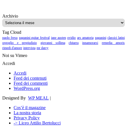
Archivio
Archivio
Tag Cloud
paolo fresu
paganini guitar festival
jane austen
ovidio
ars amatoria
paganini
classici latini
orgoglio e pregiudizio
giovanni sollima
chitarra
innamorarsi
remedia amoris
rimedi d'amore
intervista
mr darcy
Noi su Vimeo
Accedi
Accedi
Feed dei contenuti
Feed dei commenti
WordPress.org
Designed By
WP MEAL
|
Cos’è il magazine
La nostra storia
Privacy Policy
-> Liceo Attilio Bertolucci