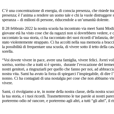
C’è una concentrazione di energia, di conscia presenza, che risiede tra 
presenza; è l’anima a rendere un uomo tale e chi la vuole distruggere si 
speranza – di milioni di persone, riducendole a un’umanità dolente.
Il 28 febbraio 2022 la nostra scuola ha incontrato via meet Sami Mod
giovane età ha visto cose che da ragazzi non si dovrebbero vedere, e 
raccontato la sua storia, ci ha raccontato dei suoi ricordi d’infanzia, d
stato violentemente strappato. Ci ha accolti nella sua memoria a bracc
la possibilità di frequentare una scuola, di vivere sotto il tetto della cas
sorella.
“Voi dovete vivere in pace, avere una famiglia, vivere felici. Avrei vol
sorriso, sorriso che a tratti si è spento, durante l’evocazione del trem
nostri genitori, a ringraziarli per quello che fanno per noi, ad abbracc
nostra vita. Sami ha avuto la forza di spiegarci l’inspiegabile, di dire 
nonno. Ci ha contagiati di una nostalgia per cose che non abbiamo vis
vivere.
Sami, ci rivolgiamo a te, in nome della nostra classe, della nostra scuo
la tua storia, e i tuoi ricordi. Trasmetteremo le tue parole ai nostri pa
porteremo odio né rancore, e porteremo agli altri, a tutti “gli altri”, il 