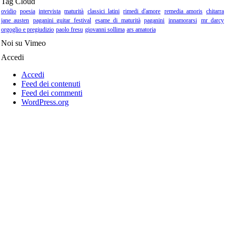
Tag Cloud
ovidio
poesia
intervista
maturità
classici latini
rimedi d'amore
remedia amoris
chitarra
jane austen
paganini guitar festival
esame di maturità
paganini
innamorarsi
mr darcy
orgoglio e pregiudizio
paolo fresu
giovanni sollima
ars amatoria
Noi su Vimeo
Accedi
Accedi
Feed dei contenuti
Feed dei commenti
WordPress.org