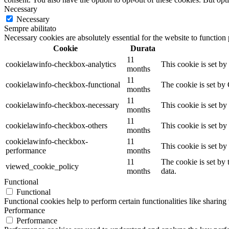
Necessary
Necessary
Sempre abilitato
Necessary cookies are absolutely essential for the website to function
Cookie
Durata
11
cookielawinfo-checkbox-analytics
This cookie is set b
months
11
cookielawinfo-checkbox-functional
The cookie is set by
months
11
cookielawinfo-checkbox-necessary
This cookie is set b
months
11
cookielawinfo-checkbox-others
This cookie is set b
months
cookielawinfo-checkbox-
11
This cookie is set b
performance
months
11
The cookie is set by
viewed_cookie_policy
months
data.
Functional
Functional
Functional cookies help to perform certain functionalities like sharing 
Performance
Performance