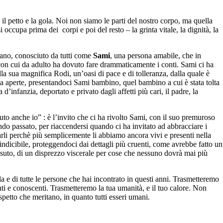
il petto e la gola. Noi non siamo le parti del nostro corpo, ma quella
occupa prima dei corpi e poi del resto – la grinta vitale, la dignità, la
iano, conosciuto da tutti come
Sami
, una persona amabile, che in
con cui da adulto ha dovuto fare drammaticamente i conti.
Sami ci ha
ella sua magnifica Rodi, un’oasi di pace e di tolleranza, dalla quale è
ia aperte, presentandoci Sami bambino, quel bambino a cui è stata tolta
a d’infanzia, deportato e privato dagli affetti più cari, il padre, la
uto anche io” : è l’invito che ci ha rivolto Sami, con il suo premuroso
endo passato, per riaccendersi quando ci ha invitato ad abbracciare i
iarli perchè più semplicemente li abbiamo ancora vivi e presenti nella
l’indicibile, proteggendoci dai dettagli più cruenti, come avrebbe fatto un
suto, di un disprezzo viscerale per cose che nessuno dovrà mai più
la e di tutte le persone che hai incontrato in questi anni. Trasmetteremo
renti e conoscenti. Trasmetteremo la tua umanità, e il tuo calore. Non
rispetto che meritano, in quanto tutti esseri umani.