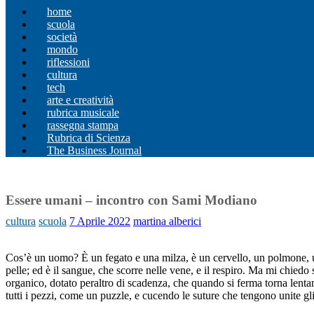
home
scuola
società
mondo
riflessioni
cultura
tech
arte e creatività
rubrica musicale
rassegna stampa
Rubrica di Scienza
The Business Journal
Essere umani – incontro con Sami Modiano
cultura
scuola
7 Aprile 2022
martina alberici
Cos’è un uomo? È un fegato e una milza, è un cervello, un polmone, un in
pelle; ed è il sangue, che scorre nelle vene, e il respiro. Ma mi chie
organico, dotato peraltro di scadenza, che quando si ferma torna lenta
tutti i pezzi, come un puzzle, e cucendo le suture che tengono unite gl