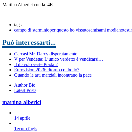
Martina Alberici con la 4E
tags
campo di sterminio
per questo ho vissuto
sami
sami modiano
test
Può interessarti...
Cercasi Mr. Darcy disperatamente
V per Vendetta: L’unico verdetto è vendicarsi…
Il diavolo veste Prada 2
Eurovision 2026: ritorno col botto?
Quando le arti marziali incontrano la pace
Author Bio
Latest Posts
martina alberici
14 aprile
Tecum fugis