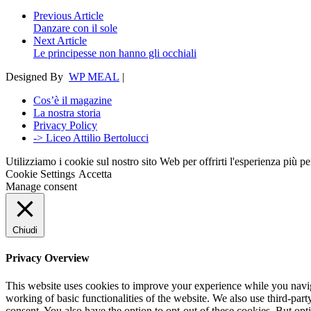
Previous Article
Danzare con il sole
Next Article
Le principesse non hanno gli occhiali
Designed By
WP MEAL
|
Cos’è il magazine
La nostra storia
Privacy Policy
-> Liceo Attilio Bertolucci
Utilizziamo i cookie sul nostro sito Web per offrirti l'esperienza più p
Cookie Settings
Accetta
Manage consent
Chiudi
Privacy Overview
This website uses cookies to improve your experience while you navigat
working of basic functionalities of the website. We also use third-pa
consent. You also have the option to opt-out of these cookies. But op