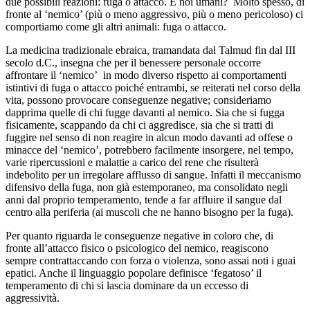
due possibili reazioni: fuga o attacco. E noi umani? Molto spesso, di
fronte al ‘nemico’ (più o meno aggressivo, più o meno pericoloso) ci
comportiamo come gli altri animali: fuga o attacco.
La medicina tradizionale ebraica, tramandata dal Talmud fin dal III
secolo d.C., insegna che per il benessere personale occorre
affrontare il ‘nemico’ in modo diverso rispetto ai comportamenti
istintivi di fuga o attacco poiché entrambi, se reiterati nel corso della
vita, possono provocare conseguenze negative; consideriamo
dapprima quelle di chi fugge davanti al nemico. Sia che si fugga
fisicamente, scappando da chi ci aggredisce, sia che si tratti di
fuggire nel senso di non reagire in alcun modo davanti ad offese o
minacce del ‘nemico’, potrebbero facilmente insorgere, nel tempo,
varie ripercussioni e malattie a carico del rene che risulterà
indebolito per un irregolare afflusso di sangue. Infatti il meccanismo
difensivo della fuga, non già estemporaneo, ma consolidato negli
anni dal proprio temperamento, tende a far affluire il sangue dal
centro alla periferia (ai muscoli che ne hanno bisogno per la fuga).
Per quanto riguarda le conseguenze negative in coloro che, di
fronte all’attacco fisico o psicologico del nemico, reagiscono
sempre contrattaccando con forza o violenza, sono assai noti i guai
epatici. Anche il linguaggio popolare definisce ‘fegatoso’ il
temperamento di chi si lascia dominare da un eccesso di
aggressività.