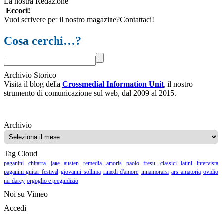
La nostra Redazione
Eccoci!
Vuoi scrivere per il nostro magazine?Contattaci!
Cosa cerchi…?
Archivio Storico
Visita il blog della
Crossmedial Information Unit
, il nostro
strumento di comunicazione sul web, dal 2009 al 2015.
Archivio
Archivio
Tag Cloud
paganini
chitarra
jane austen
remedia amoris
paolo fresu
classici latini
intervista
paganini guitar festival
giovanni sollima
rimedi d'amore
innamorarsi
ars amatoria
ovidio
mr darcy
orgoglio e pregiudizio
Noi su Vimeo
Accedi