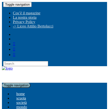
Toggle navigation
Cos’è il magazine
La nostra storia
Privacy Policy
-> Liceo Attilio Bertolucci
Toggle navigation
home
scuola
società
mondo