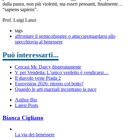
dalla paura, non più violenti, ma esseri pensanti, finalmente…
“sapiens sapiens”.
Prof. Luigi Lanzi
tags
affrontare il nemico
fuggire o attaccare
guardarsi allo
specchio
via al benessere
Può interessarti...
Cercasi Mr. Darcy disperatamente
V per Vendetta: L’unico verdetto è vendicarsi…
Il diavolo veste Prada 2
Eurovision 2026: ritorno col botto?
Quando le arti marziali incontrano la pace
Author Bio
Latest Posts
Bianca Cigliano
La via del benessere