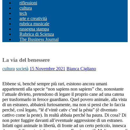
riflessioni
cultura
tech
arte e creatività
rubrica musicale
rassegna stampa
Rubrica di Scienza
The Business Journal
La via del benessere
cultura
società
15 Novembre 2021
Bianca Cigliano
Ebbene si, benché sempre più rari, esistono ancora umani
appartenenti alla specie “non sapiens non sapiens” che, nonostante
l’attuale divieto, pretendono di legare il proprio cane ad una catena
per trasformarlo in feroce guardiano. Quel povero animale, alla vista
di un estraneo, abbaierà furiosamente, ma non si pensi che lo faccia
perché, così legato, “lé d’vintè cativ c’mé la pésta” (è diventato
cattivo come la peste). In realtà abbaia perché ha paura. Di cosa? Di
non poter fuggire davanti all’eventuale aggressione di un estraneo.
Infatti ogni animale in libertà, di fronte ad un certo pericolo, innesca