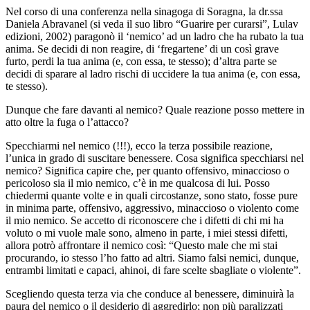
Nel corso di una conferenza nella sinagoga di Soragna, la dr.ssa
Daniela Abravanel (si veda il suo libro “Guarire per curarsi”, Lulav
edizioni, 2002) paragonò il ‘nemico’ ad un ladro che ha rubato la tua
anima. Se decidi di non reagire, di ‘fregartene’ di un così grave
furto, perdi la tua anima (e, con essa, te stesso); d’altra parte se
decidi di sparare al ladro rischi di uccidere la tua anima (e, con essa,
te stesso).
Dunque che fare davanti al nemico? Quale reazione posso mettere in
atto oltre la fuga o l’attacco?
Specchiarmi nel nemico (!!!), ecco la terza possibile reazione,
l’unica in grado di suscitare benessere. Cosa significa specchiarsi nel
nemico? Significa capire che, per quanto offensivo, minaccioso o
pericoloso sia il mio nemico, c’è in me qualcosa di lui. Posso
chiedermi quante volte e in quali circostanze, sono stato, fosse pure
in minima parte, offensivo, aggressivo, minaccioso o violento come
il mio nemico. Se accetto di riconoscere che i difetti di chi mi ha
voluto o mi vuole male sono, almeno in parte, i miei stessi difetti,
allora potrò affrontare il nemico così: “Questo male che mi stai
procurando, io stesso l’ho fatto ad altri. Siamo falsi nemici, dunque,
entrambi limitati e capaci, ahinoi, di fare scelte sbagliate o violente”.
Scegliendo questa terza via che conduce al benessere, diminuirà la
paura del nemico o il desiderio di aggredirlo; non più paralizzati