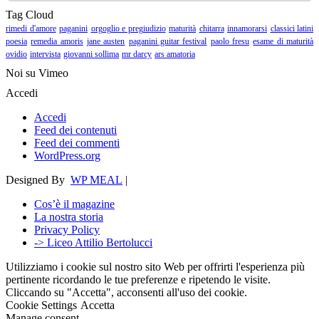
Tag Cloud
rimedi d'amore
paganini
orgoglio e pregiudizio
maturità
chitarra
innamorarsi
classici latini
poesia
remedia amoris
jane austen
paganini guitar festival
paolo fresu
esame di maturità
ovidio
intervista
giovanni sollima
mr darcy
ars amatoria
Noi su Vimeo
Accedi
Accedi
Feed dei contenuti
Feed dei commenti
WordPress.org
Designed By
WP MEAL
|
Cos’è il magazine
La nostra storia
Privacy Policy
-> Liceo Attilio Bertolucci
Utilizziamo i cookie sul nostro sito Web per offrirti l'esperienza più
pertinente ricordando le tue preferenze e ripetendo le visite.
Cliccando su "Accetta", acconsenti all'uso dei cookie.
Cookie Settings
Accetta
Manage consent