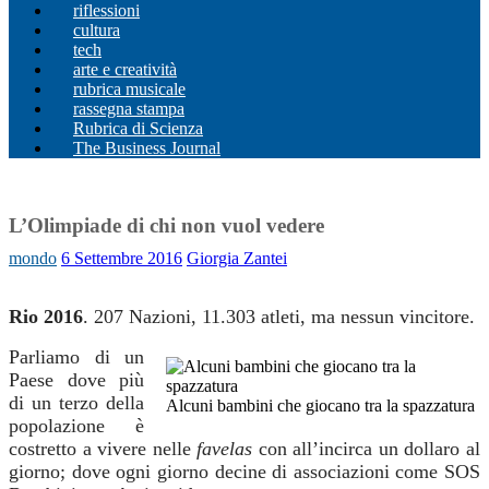
riflessioni
cultura
tech
arte e creatività
rubrica musicale
rassegna stampa
Rubrica di Scienza
The Business Journal
L’Olimpiade di chi non vuol vedere
mondo
6 Settembre 2016
Giorgia Zantei
Rio 2016
. 207 Nazioni, 11.303 atleti, ma nessun vincitore.
Parliamo di un
Paese dove più
di un terzo della
Alcuni bambini che giocano tra la spazzatura
popolazione è
costretto a vivere nelle
favelas
con all’incirca un dollaro al
giorno;
dove ogni giorno decine di associazioni come SOS