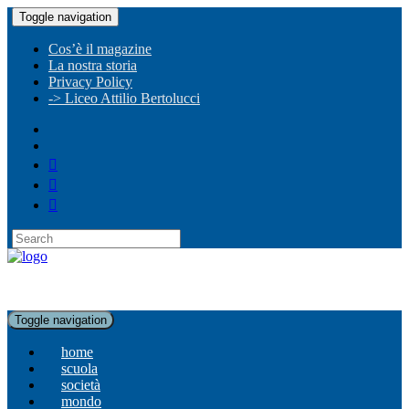
Toggle navigation
Cos’è il magazine
La nostra storia
Privacy Policy
-> Liceo Attilio Bertolucci
Toggle navigation
home
scuola
società
mondo