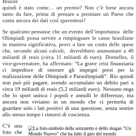
Brasile
quindi è stato come…
un
premio
? Non c’è forse ancora
tanto da fare, prima di pensare a premiare un Paese che
conta ancora dei dati così spaventosi?
Se qualcuno pensasse che un evento dell’importanza delle
Olimpiadi possa servire a rimpinguare le casse brasiliane
in maniera significativa, provi a fare un conto delle spese
che, secondo alcuni calcoli, dovrebbero ammontare a 40
miliardi di reais (circa 11 miliardi di euro). Dornelles, il
vice-governatore, ha affermato:
“
La grave crisi finanziaria
ci impedisce di onorare gli impegni presi per la
realizzazione delle Olimpiadi e Paraolimpiadi”. Rio quindi
non può più pagare, avendo accumulato un debito pari a
circa 19 miliardi di reais (5,2 miliardi euro). N
essuno nega
che
lo sport unisca i popoli e annulli le differenze, ma
ancora non viviamo in un mondo che ci permetta di
guardare solo i lati positivi di una questione, senza sentire
allo stesso tempo i rimorsi di coscienza.
C’è una
foto che