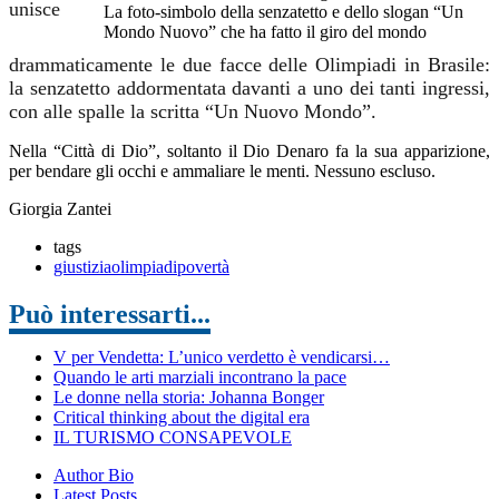
unisce
La foto-simbolo della senzatetto e dello slogan “Un
Mondo Nuovo” che ha fatto il giro del mondo
drammaticamente le due facce
delle Olimpiadi in
Brasile:
la senzatetto addormentata davanti a uno dei tanti ingressi,
con alle spalle la scritta “Un Nuovo Mondo”.
Nella “Città di Dio”, soltanto il Dio Denaro fa la sua apparizione,
per bendare gli occhi e ammaliare le menti. Nessuno escluso.
Giorgia Zantei
tags
giustizia
olimpiadi
povertà
Può interessarti...
V per Vendetta: L’unico verdetto è vendicarsi…
Quando le arti marziali incontrano la pace
Le donne nella storia: Johanna Bonger
Critical thinking about the digital era
IL TURISMO CONSAPEVOLE
Author Bio
Latest Posts