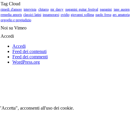
Tag Cloud
rimedi d'amore
intervista
chitarra
mr darcy
paganini guitar festival
paganini
jane austen
remedia amoris
classici latini
innamorarsi
ovidio
giovanni sollima
paolo fresu
ars amatoria
orgoglio e pregiudizio
Noi su Vimeo
Accedi
Accedi
Feed dei contenuti
Feed dei commenti
WordPress.org
 "Accetta", acconsenti all'uso dei cookie.