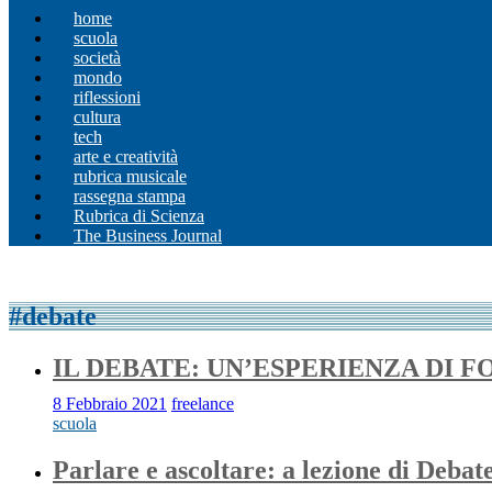
home
scuola
società
mondo
riflessioni
cultura
tech
arte e creatività
rubrica musicale
rassegna stampa
Rubrica di Scienza
The Business Journal
#debate
IL DEBATE: UN’ESPERIENZA DI 
8 Febbraio 2021
freelance
scuola
Parlare e ascoltare: a lezione di Debat