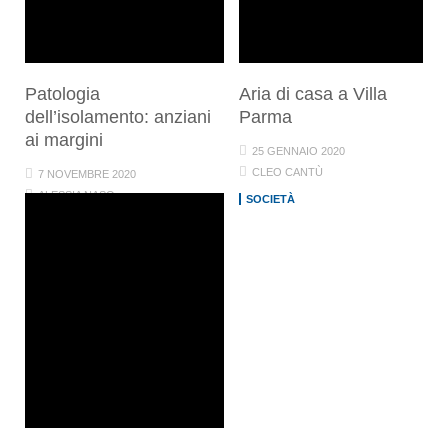
Patologia
Aria di casa a Villa
dell’isolamento: anziani
Parma
ai margini
25 GENNAIO 2020
CLEO CANTÙ
7 NOVEMBRE 2020
ALESSIA NASO
SOCIETÀ
MONDO
RASSEGNA STAMPA
SOCIETÀ