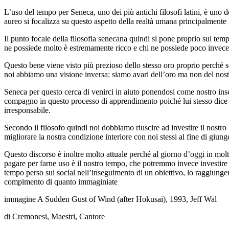
L’uso del tempo per Seneca, uno dei più antichi filosofi latini, è uno de
aureo si focalizza su questo aspetto della realtà umana principalmente 
Il punto focale della filosofia senecana quindi si pone proprio sul tem
ne possiede molto è estremamente ricco e chi ne possiede poco invec
Questo bene viene visto più prezioso dello stesso oro proprio perché s
noi abbiamo una visione inversa: siamo avari dell’oro ma non del nos
Seneca per questo cerca di venirci in aiuto ponendosi come nostro ins
compagno in questo processo di apprendimento poiché lui stesso dice 
irresponsabile.
Secondo il filosofo quindi noi dobbiamo riuscire ad investire il nostro b
migliorare la nostra condizione interiore con noi stessi al fine di giunge
Questo discorso è inoltre molto attuale perché al giorno d’oggi in molt
pagare per farne uso è il nostro tempo, che potremmo invece investire i
tempo perso sui social nell’inseguimento di un obiettivo, lo raggiunge
compimento di quanto immaginiate
immagine
A Sudden Gust of Wind (after Hokusai), 1993, Jeff Wal
di Cremonesi, Maestri, Cantore