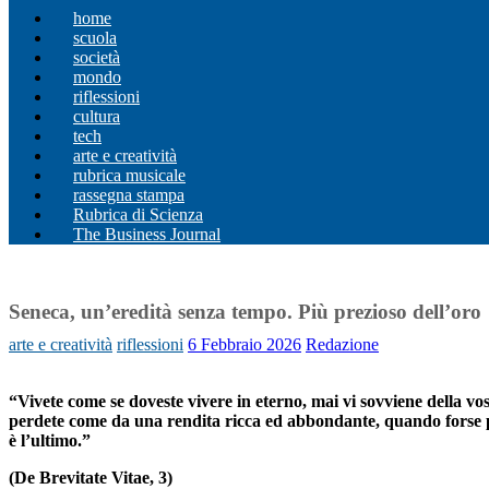
home
scuola
società
mondo
riflessioni
cultura
tech
arte e creatività
rubrica musicale
rassegna stampa
Rubrica di Scienza
The Business Journal
Seneca, un’eredità senza tempo. Più prezioso dell’oro
arte e creatività
riflessioni
6 Febbraio 2026
Redazione
“Vivete come se doveste vivere in eterno, mai vi sovviene della v
perdete come da una rendita ricca ed abbondante, quando forse pr
è l’ultimo.”
(De Brevitate Vitae, 3)