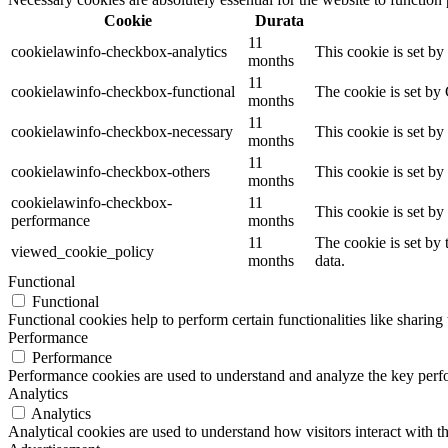
Cookie
Durata
11
cookielawinfo-checkbox-analytics
This cookie is set b
months
11
cookielawinfo-checkbox-functional
The cookie is set by
months
11
cookielawinfo-checkbox-necessary
This cookie is set b
months
11
cookielawinfo-checkbox-others
This cookie is set b
months
cookielawinfo-checkbox-
11
This cookie is set b
performance
months
11
The cookie is set by
viewed_cookie_policy
months
data.
Functional
Functional
Functional cookies help to perform certain functionalities like sharing 
Performance
Performance
Performance cookies are used to understand and analyze the key perfor
Analytics
Analytics
Analytical cookies are used to understand how visitors interact with th