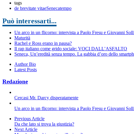
tags
de brevitate vitae
Seneca
tempo
Può interessarti...
Un arco in un flicorno: intervista a Paolo Fresu e Giovanni Sol
Maturità
Rachel e Ross erano in pausa?
Il rap italiano come grido sociale: VOCI DALL’ASFALTO
Seneca, Un’eredità senza tempo. La gabbia d’oro dello smartp
Author Bio
Latest Posts
Redazione
Cercasi Mr. Darcy disperatamente
Un arco in un flicorno: intervista a Paolo Fresu e Giovanni Sol
Previous Article
Da che lato si trova la giustizia?
Next Article