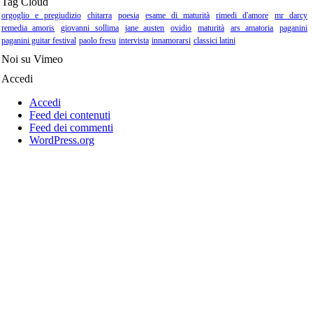
Tag Cloud
orgoglio e pregiudizio
chitarra
poesia
esame di maturità
rimedi d'amore
mr darcy
remedia amoris
giovanni sollima
jane austen
ovidio
maturità
ars amatoria
paganini
paganini guitar festival
paolo fresu
intervista
innamorarsi
classici latini
Noi su Vimeo
Accedi
Accedi
Feed dei contenuti
Feed dei commenti
WordPress.org