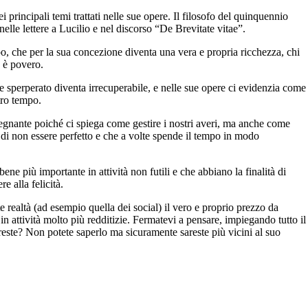
i principali temi trattati nelle sue opere. Il filosofo del quinquennio
nelle lettere a Lucilio e nel discorso “De Brevitate vitae”.
po, che per la sua concezione diventa una vera e propria ricchezza, chi
e è povero.
e sperperato diventa irrecuperabile, e nelle sue opere ci evidenzia come
tro tempo.
egnante poiché ci spiega come gestire i nostri averi, ma anche come
di non essere perfetto e che a volte spende il tempo in modo
ene più importante in attività non futili e che abbiano la finalità di
re alla felicità.
e realtà (ad esempio quella dei social) il vero e proprio prezzo da
n attività molto più redditizie. Fermatevi a pensare, impiegando tutto il
reste? Non potete saperlo ma sicuramente sareste più vicini al suo