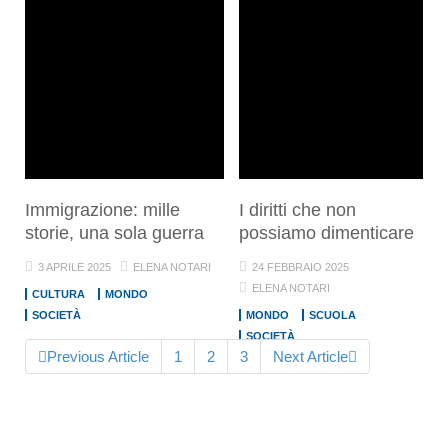
Immigrazione: mille
I diritti che non
storie, una sola guerra
possiamo dimenticare
3 APRILE 2025
ELENA NOTARI
24 FEBBRAIO 2025
ELENA NOTARI
CULTURA
MONDO
SOCIETÀ
MONDO
SCUOLA
SOCIETÀ
Previous Article
1
2
3
Next Article