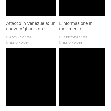
Attacco in Venezuela: un
L’informazione in
nuovo Afghanistan?
movimento
6 GENNAIO 2026
16 DICEMBRE 2025
ELENA NOTARI
ELENA NOTARI
MONDO
SOCIETÀ
MONDO
SOCIETÀ