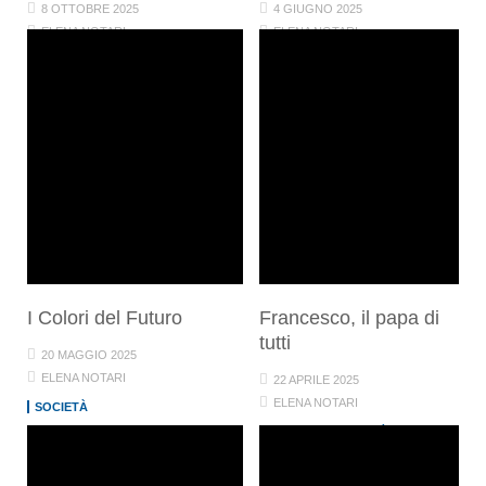
8 OTTOBRE 2025
4 GIUGNO 2025
ELENA NOTARI
ELENA NOTARI
CULTURA
SOCIETÀ
MONDO
SCUOLA LAVORO
SOCIETÀ
I Colori del Futuro
Francesco, il papa di
tutti
20 MAGGIO 2025
ELENA NOTARI
22 APRILE 2025
ELENA NOTARI
SOCIETÀ
MONDO
SOCIETÀ