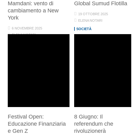
Mamdani: vento di
Global Sumud Flotilla
cambiamento a New
19 OTTOBRE 2025
York
ELENA NOTARI
6 NOVEMBRE 2025
SOCIETÀ
ELENA NOTARI
MONDO
SOCIETÀ
Festival Open:
8 Giugno: Il
Educazione Finanziaria
referendum che
e Gen Z
rivoluzionerà