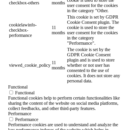
cookie is used to store the
checkbox-others
months
user consent for the cookies
in the category "Other.
This cookie is set by GDPR
Cookie Consent plugin. The
cookielawinfo-
11
cookie is used to store the
checkbox-
months
user consent for the cookies
performance
in the category
"Performance".
The cookie is set by the
GDPR Cookie Consent
plugin and is used to store
11
viewed_cookie_policy
whether or not user has
months
consented to the use of
cookies. It does not store any
personal data.
Functional
Functional
Functional cookies help to perform certain functionalities like
sharing the content of the website on social media platforms,
collect feedbacks, and other third-party features.
Performance
Performance
Performance cookies are used to understand and analyze the
key performance indexes of the website which helps in