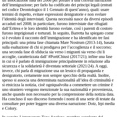
un’associazione nata nel 2008 per portare a una corretta narrazione
dell’immigrazione; per farlo ha codificato dei principi legali (entrati
nel codice Deontologico il 1 Gennaio di quest’anno), quali: usare
termini di rispetto, evitare espressioni denigratorie e non svelare
l’identità degli intervistati. Questa necessità nasce da diversi episodi
accaduti nel 2008; in particolare, furono intervistate due rifugiati
dall’Eritrea e le loro identità furono svelate, così i parenti di costoro
furono imprigionati e torturati. In seguito, Barretta ha spiegato come
si è evoluto il racconto dell’immigrazione e ha identificato tre fasi
principali: una prima fase chiamata Mare Nostrum (2013-14), basata
sulla esaltazione di chi si prodigava per l’accoglienza e il soccorso;
una seconda fase di sfiducia sia verso i migranti sia verso chi li
accoglie, caratterizzata dall’ #PortiChiusi (2017/21); infine una fase
in cui si è parlato di immigrazione principalmente in relazione alla
sicurezza e la solidarietà è diventata settoriale (2021/24). A oggi,
invece, chi parla di migrazione usa un lessico di propaganda e
denigratorio, certamente non sempre specchio della realtà. Inoltre,
spesso si associa una determinata nazionalità all’idea di criminalità e
si etnicizza la notizia, cioè ogniqualvolta a commettere un crimine è
uno straniero vengono menzionate la sua nazionalità e provenienza,
anche quando non necessario per la comprensione della notizia data.
Ha concluso il suo discorso fornendo i nomi di una serie di testate da
consultare per poter leggere una diversa narrazione: Dotz, Irpi media
e Colory.