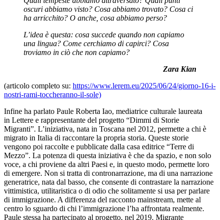
Quali tempeste abbiamo attraversato? Quali punti
oscuri abbiamo visto? Cosa abbiamo trovato? Cosa ci
ha arricchito? O anche, cosa abbiamo perso?
L’idea è questa: cosa succede quando non capiamo
una lingua? Come cerchiamo di capirci? Cosa
troviamo in ciò che non capiamo?
Zara Kian
(articolo completo su:
https://www.lerem.eu/2025/06/24/giorno-16-i-
nostri-rami-toccheranno-il-sole)
Infine ha parlato Paule Roberta Iao, mediatrice culturale laureata
in Lettere e rappresentante del progetto “Dimmi di Storie
Migranti”. L’iniziativa, nata in Toscana nel 2012, permette a chi è
migrato in Italia di raccontare la propria storia. Queste storie
vengono poi raccolte e pubblicate dalla casa editrice “Terre di
Mezzo”. La potenza di questa iniziativa è che da spazio, e non solo
voce, a chi proviene da altri Paesi e, in questo modo, permette loro
di emergere. Non si tratta di contronarrazione, ma di una narrazione
generatrice, nata dal basso, che consente di contrastare la narrazione
vittimistica, utilitaristica o di odio che solitamente si usa per parlare
di immigrazione. A differenza del racconto mainstream, mette al
centro lo sguardo di chi l’immigrazione l’ha affrontata realmente.
Paule stessa ha partecipato al progetto, nel 2019. Migrante