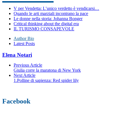
V per Vendetta: L’unico verdetto è vendicarsi…
Quando le arti marziali incontrano la pace
Le donne nella storia: Johanna Bonger
Critical thinking about the digital era
IL TURISMO CONSAPEVOLE
Author Bio
Latest Posts
Elena Notari
Previous Article
Giulia corre la maratona di New York
Next Article
1.Polline di sapienza: Red spider lily
Facebook