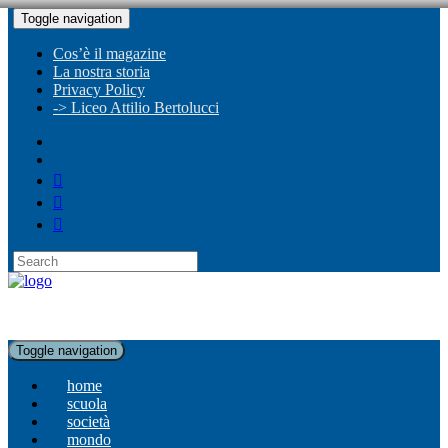
Toggle navigation
Cos’è il magazine
La nostra storia
Privacy Policy
-> Liceo Attilio Bertolucci
Toggle navigation
home
scuola
società
mondo