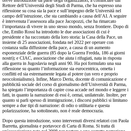
breve introduzione da parte degli organizzatori, a cominciare dal
Rettore dell’Università degli Studi di Parma, che ha espresso una
riflessione su cosa sia la pace e sull’impegno delle Università nel
campo dell’istruzione, che sta cambiando a causa dell’AI. A seguire
è intervenuta l’assessora alla pace Jacopozzi, che ha rimarcato
l’importanza di vivere in uno stesso mondo, senza frontiere. Dopo di
che, Emilio Rossi ha introdotto le due associazioni di cui è
presidente e ha raccontato della loro storia: la Casa della Pace, un
insieme di 25 associazioni, fondata nel 2022 per operare con
costanza sulla diffusione della pace, a causa di un aumento
esponenziale delle guerra (85 dopo la Guerra Fredda, 186 ai giorni
nostri); e CIAC, associazione che aiuta i rifugiati, nata in risposta
alla guerra in Jugoslavia negli anni 90. Ha poi formulato
una sua
riflessione su quanto l’informazione sia eurocentrica, ometta i
conflitti ed sia estremamente legata al potere (un vero e proprio
neocolonialismo). Infine, Marco Deriu, docente di comunicazione e
pubblicità sociale del corso di giornalismo dell’Università di Parma,
ha spiegato l’importanza di capire cosa accade nel mondo e leggere i
fatti, in quanto la narrazione di essi è, ormai, unilaterale. Inoltre, per
quanto si parli spesso di immigrazione, i discorsi pubblici si limitano
sempre a due tipi di narrazione: di odio o utilitaria e questa
polarizzazione, ha sottolineato, non è reale democrazia.
Dopo questa introduzione, sono intervenuti diversi relatori con Paola
Barretta, giornalista e portavoce di Carta di Roma. Si tratta di