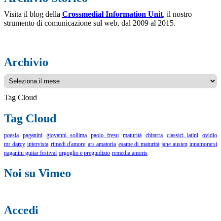
Visita il blog della
Crossmedial Information Unit
, il nostro
strumento di comunicazione sul web, dal 2009 al 2015.
Archivio
Archivio
Tag Cloud
Tag Cloud
poesia
paganini
giovanni sollima
paolo fresu
maturità
chitarra
classici latini
ovidio
mr darcy
intervista
rimedi d'amore
ars amatoria
esame di maturità
jane austen
innamorarsi
paganini guitar festival
orgoglio e pregiudizio
remedia amoris
Noi su Vimeo
Accedi