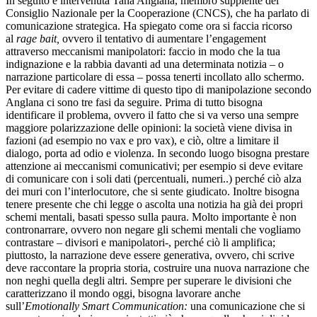
In seguito è intervenuta Tana Anglana,
membro supplente del
Consiglio Nazionale per la
Cooperazione (CNCS), che ha parlato di
comunicazione strategica. Ha spiegato come ora si faccia ricorso
al
rage bait,
ovvero il tentativo di aumentare l’engagement
attraverso meccanismi manipolatori: f
accio in modo che la tua
indignazione e la rabbia davanti ad una determinata notizia – o
narrazione particolare di essa – possa tenerti incollato allo schermo.
Per evitare di cadere vittime di questo tipo di manipolazione secondo
Anglana ci sono tre fasi da seguire. Prima di tutto bisogna
identificare il problema, ovvero il fatto che si va verso una sempre
maggiore polarizzazione delle opinioni: la società viene divisa in
fazioni (ad esempio no vax e pro vax), e ciò, oltre a limitare il
dialogo, porta ad odio e violenza. In secondo luogo bisogna prestare
attenzione ai meccan
ismi comunicativi; per esempio si deve evitare
di comunicare con i soli dati (percentuali, numeri..) perché ciò alza
dei muri con l’interlocutore, che si sente giudicato. Inoltre bisogna
tenere presente che chi legge o ascolta una notizia ha già dei propri
schemi mentali, basati spesso sulla paura. Molto importante è non
contronarrare, ovvero non negare gli schemi mentali che vogliamo
contrastare – divisori e manipolatori-, perché ciò li amplifica;
piuttosto, la narrazione deve essere generativa, ovvero, chi scrive
deve raccontare la propria storia, costruire una nuova narrazione che
non neghi quella degli altri. Sempre per superare le divisioni che
caratterizzano il mondo oggi, bisogna lavorare anche
sull’
Emotionally Smart Communication:
una comunicazione che si