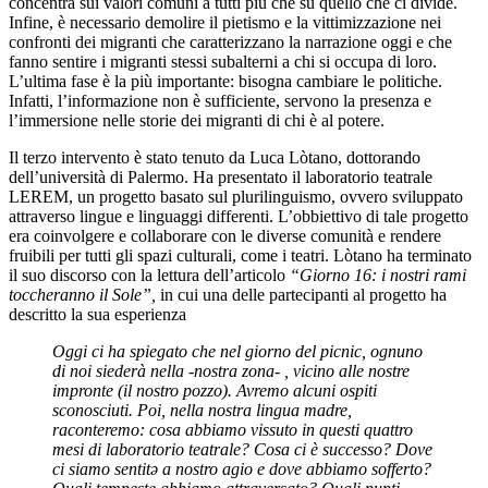
concentra sui valori comuni a tutti più che su quello che ci divide.
Infine, è necessario demolire il pietismo e la vittimizzazione nei
confronti dei migranti che caratterizzano la narrazione oggi e che
fanno sentire i migranti stessi subalterni a chi si occupa di loro.
L’ultima fase è la più importante: bisogna cambiare le politiche.
Infatti, l’informazione non è sufficiente, servono la presenza e
l’immersione nelle storie dei migranti di chi è al potere.
Il terzo intervento è stato tenuto da Luca Lòtano, dottorando
dell’università di Palermo. Ha presentato il laboratorio teatrale
LEREM, un progetto basato sul plurilinguismo, ovvero sviluppato
attraverso lingue e linguaggi differenti. L’obbiettivo di tale progetto
era coinvolgere e collaborare con le diverse comunità e rendere
fruibili per tutti gli spazi culturali, come i teatri. Lòtano ha terminato
il suo discorso con la lettura dell’articolo
“Giorno 16: i nostri rami
toccheranno il Sole”,
in cui una delle partecipanti al progetto ha
descritto la sua esperienza
Oggi ci ha spiegato che nel giorno del picnic, ognuno
di noi siederà nella -nostra zona- , vicino alle nostre
impronte (il nostro pozzo). Avremo alcuni ospiti
sconosciuti. Poi, nella nostra lingua madre,
raconteremo: cosa abbiamo vissuto in questi quattro
mesi di laboratorio teatrale? Cosa ci è successo? Dove
ci siamo sentitə a nostro agio e dove abbiamo sofferto?