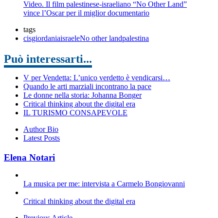
Video. Il film palestinese-israeliano “No Other Land”
vince l’Oscar per il miglior documentario
tags
cisgiordania
israele
No other land
palestina
Può interessarti...
V per Vendetta: L’unico verdetto è vendicarsi…
Quando le arti marziali incontrano la pace
Le donne nella storia: Johanna Bonger
Critical thinking about the digital era
IL TURISMO CONSAPEVOLE
Author Bio
Latest Posts
Elena Notari
La musica per me: intervista a Carmelo Bongiovanni
Critical thinking about the digital era
Previous Article