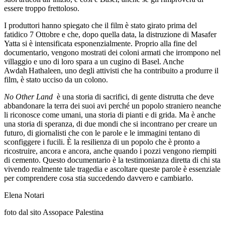
essere troppo frettoloso.
I produttori hanno spiegato che il film è stato girato prima del
fatidico 7 Ottobre e che, dopo quella data, la distruzione di Masafer
Yatta si è intensificata esponenzialmente. Proprio alla fine del
documentario, vengono mostrati dei coloni armati che irrompono nel
villaggio e uno di loro spara a un cugino di Basel. Anche
Awdah Hathaleen, uno degli attivisti che ha contribuito a produrre il
film, è stato ucciso da un colono.
No Other Land
è una storia di sacrifici, di gente distrutta che deve
abbandonare la terra dei suoi avi perché un popolo straniero neanche
li riconosce come umani, una storia di pianti e di grida. Ma è anche
una storia di speranza, di due mondi che si incontrano per creare un
futuro, di giornalisti che con le parole e le immagini tentano di
sconfiggere i fucili. È la resilienza di un popolo che è pronto a
ricostruire, ancora e ancora, anche quando i pozzi vengono riempiti
di cemento. Questo documentario è la testimonianza diretta di chi sta
vivendo realmente tale tragedia e ascoltare queste parole è essenziale
per comprendere cosa stia succedendo davvero e cambiarlo.
Elena Notari
foto dal sito Assopace Palestina