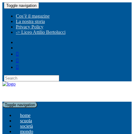
Toggle navigation
Cos’è il magazine
La nostra storia
Privacy Policy
-> Liceo Attilio Bertolucci
Toggle navigation
home
scuola
società
mondo