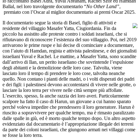
lo raccontano Basel Adra, Yuval Abraham, Rachel Szor ed Hamdan
Ballal, nel loro travolgente documentario “
No Other Land”
,
premiato con l’Oscar al miglior documentario ai premi Oscar 2025.
Il documentario segue la storia di Basel, figlio di attivisti e
residente del villaggio Masafer Yatta, Cisgiordania. Fin da
piccolo ha assistito alle proteste contro i soldati israeliani, che si
rifiutavano di riconoscere l’esistenza del suo villaggio. Poi, nel 2019
arrivarono le prime ruspe e lui decise di cominciare a documentare,
con l’aiuto di Hamdan, regista e attivista palestinese, e dei giornalisti
israeliani Yuval e Rachel. Le mattine, a Masafer Yatta, sono scandite
dall’arrivo di Ilan, un perito israeliano che sovrintende l’espulsione
degli abitanti e la demolizione delle loro case. Talvolta, viene
lasciato loro il tempo di prendere le loro cose, talvolta neanche
quello. Non contano i pianti delle madri, o i volti disperati dei padri
e dei figli: i palestinesi devono accontentarsi di vivere nelle grotte, o
lasciare la loro terra per vivere nelle città sempre più affollate.
L’esercito, spesso, fa anche razzia dei loro averi. Particolarmente
scalpore ha fatto il caso di Harun, un giovane a cui hanno sparato
perché voleva impedire che prendessero il loro generatore. Harun è
riuscito a sopravvivere per qualche tempo, ma è rimasto paralizzato
dalle spalle in giù, ed è morto qualche tempo dopo. Un altro aspetto
evidenziato dal documentario è l’appropriazione illegale dei terreni
da parte dei coloni israeliani, che giungono armati nei villaggi come
se fosse la loro terra.