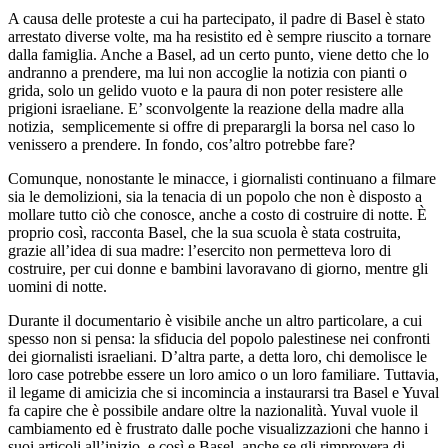
A causa delle proteste a cui ha partecipato, il padre di Basel è stato
arrestato diverse volte, ma ha resistito ed è sempre riuscito a tornare
dalla famiglia. Anche a Basel, ad un certo punto, viene detto che lo
andranno a prendere, ma lui non accoglie la notizia con pianti o
grida, solo un gelido vuoto e la paura di non poter resistere alle
prigioni israeliane. E’ sconvolgente la reazione della madre alla
notizia, semplicemente si offre di preparargli la borsa nel caso lo
venissero a prendere. In fondo, cos’altro potrebbe fare?
Comunque, nonostante le minacce, i giornalisti continuano a filmare
sia le demolizioni, sia la tenacia di un popolo che non è disposto a
mollare tutto ciò che conosce, anche a costo di costruire di notte. È
proprio così, racconta Basel, che la sua scuola è stata costruita,
grazie all’idea di sua madre: l’esercito non permetteva loro di
costruire, per cui donne e bambini lavoravano di giorno, mentre gli
uomini di notte.
Durante il documentario è visibile anche un altro particolare, a cui
spesso non si pensa: la sfiducia del popolo palestinese nei confronti
dei giornalisti israeliani. D’altra parte, a detta loro, chi demolisce le
loro case potrebbe essere un loro amico o un loro familiare. Tuttavia,
il legame di amicizia che si incomincia a instaurarsi tra Basel e Yuval
fa capire che è possibile andare oltre la nazionalità. Yuval vuole il
cambiamento ed è frustrato dalle poche visualizzazioni che hanno i
suoi articoli all’inizio, e così e Basel, anche se gli rimprovera di