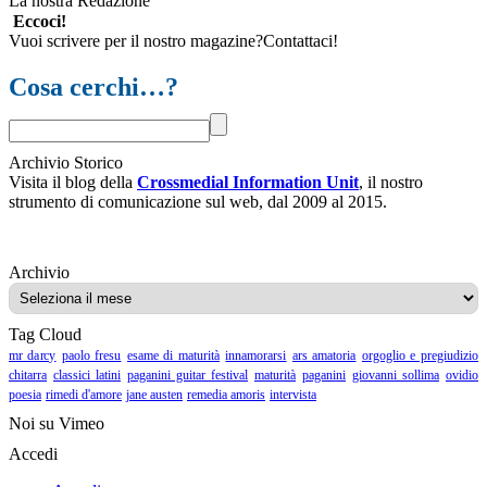
La nostra Redazione
Eccoci!
Vuoi scrivere per il nostro magazine?Contattaci!
Cosa cerchi…?
Archivio Storico
Visita il blog della
Crossmedial Information Unit
, il nostro
strumento di comunicazione sul web, dal 2009 al 2015.
Archivio
Archivio
Tag Cloud
mr darcy
paolo fresu
esame di maturità
innamorarsi
ars amatoria
orgoglio e pregiudizio
chitarra
classici latini
paganini guitar festival
maturità
paganini
giovanni sollima
ovidio
poesia
rimedi d'amore
jane austen
remedia amoris
intervista
Noi su Vimeo
Accedi