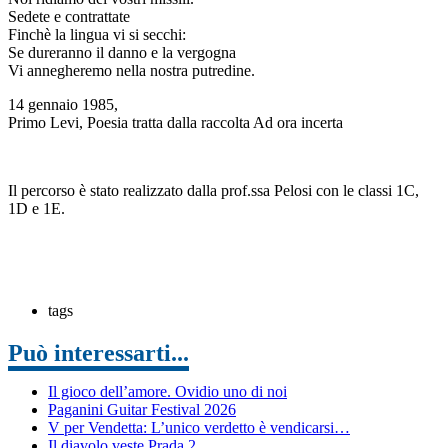
Sedete e contrattate
Finchè la lingua vi si secchi:
Se dureranno il danno e la vergogna
Vi annegheremo nella nostra putredine.
14 gennaio 1985,
Primo Levi, Poesia tratta dalla raccolta Ad ora incerta
Il percorso è stato realizzato dalla prof.ssa Pelosi con le classi 1C,
1D e 1E.
tags
Può interessarti...
Il gioco dell’amore. Ovidio uno di noi
Paganini Guitar Festival 2026
V per Vendetta: L’unico verdetto è vendicarsi…
Il diavolo veste Prada 2