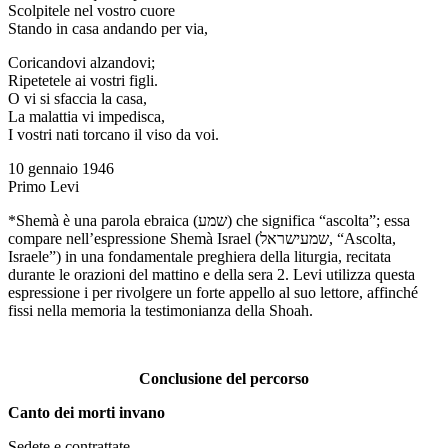
Scolpitele nel vostro cuore
Stando in casa andando per via,
Coricandovi alzandovi;
Ripetetele ai vostri figli.
O vi si sfaccia la casa,
La malattia vi impedisca,
I vostri nati torcano il viso da voi.
10 gennaio 1946
Primo Levi
*Shemà è una parola ebraica (שמע) che significa “ascolta”; essa
compare nell’espressione Shemà Israel (שמעישראל, “Ascolta,
Israele”) in una fondamentale preghiera della liturgia, recitata
durante le orazioni del mattino e della sera 2. Levi utilizza questa
espressione i per rivolgere un forte appello al suo lettore, affinché
fissi nella memoria la testimonianza della Shoah.
Conclusione del percorso
Canto dei morti invano
Sedete e contrattate