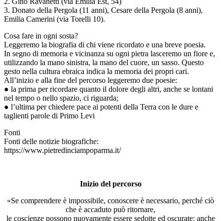
2. Gino Ravanetti (via Emilia Est, 54)
3. Donato della Pergola (11 anni), Cesare della Pergola (8 anni),
Emilia Camerini (via Torelli 10).
Cosa fare in ogni sosta?
Leggeremo la biografia di chi viene ricordato e una breve poesia.
In segno di memoria e vicinanza su ogni pietra lasceremo un fiore e,
utilizzando la mano sinistra, la mano del cuore, un sasso. Questo
gesto nella cultura ebraica indica la memoria dei propri cari.
All’inizio e alla fine del percorso leggeremo due poesie:
● la prima per ricordare quanto il dolore degli altri, anche se lontani
nel tempo o nello spazio, ci riguarda;
● l’ultima per chiedere pace ai potenti della Terra con le dure e
taglienti parole di Primo Levi
Fonti
Fonti delle notizie biografiche:
https://www.pietredinciampoparma.it/
Inizio del percorso
«Se comprendere è impossibile, conoscere è necessario, perché ciò
che è accaduto può ritornare,
le coscienze possono nuovamente essere sedotte ed oscurate: anche