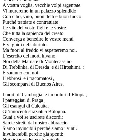
A vostra voglia, vecchie volpi argentate.
Vi mureremo in un palazzo splendido
Con cibo, vino, buoni letti e buon fuoco
Purché trattiate e contrattiate
Le vite dei vostri figli e le vostre.
Che tutta la sapienza del creato
Converga a benedire le vostre menti
E vi guidi nel labirinto.
Ma fuori al freddo vi aspetteremo noi,
L’esercito dei morti invano,
Noi della Marna e di Montecassino
Di Treblinka, di Dresda e di Hiroshima :
E saranno con noi
I lebbrosi e i tracomatosi ,
Gli scomparsi di Buenos Aires,
I morti di Cambogia e i morituri d’Etiopia,
I patteggiati di Praga ,
Gli esangui di Calcutta,
Gl’innocenti straziati a Bologna.
Guai a voi se uscirete discordi:
Sarete stretti dal nostro abbraccio.
Siamo invincibili perchè siamo i vinti.
Invulnerabili perchè già spenti:
Noi ridiamo dei vostri missili.