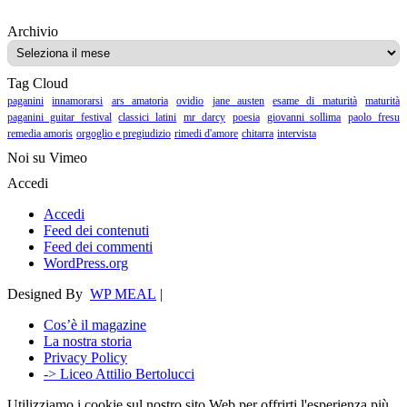
Archivio
Archivio
Tag Cloud
paganini
innamorarsi
ars amatoria
ovidio
jane austen
esame di maturità
maturità
paganini guitar festival
classici latini
mr darcy
poesia
giovanni sollima
paolo fresu
remedia amoris
orgoglio e pregiudizio
rimedi d'amore
chitarra
intervista
Noi su Vimeo
Accedi
Accedi
Feed dei contenuti
Feed dei commenti
WordPress.org
Designed By
WP MEAL
|
Cos’è il magazine
La nostra storia
Privacy Policy
-> Liceo Attilio Bertolucci
Utilizziamo i cookie sul nostro sito Web per offrirti l'esperienza più