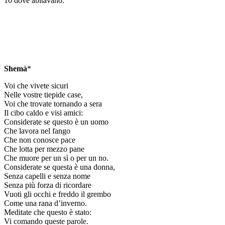
10 dove abitavano.
Shemà
*
Voi che vivete sicuri
Nelle vostre tiepide case,
Voi che trovate tornando a sera
Il cibo caldo e visi amici:
Considerate se questo è un uomo
Che lavora nel fango
Che non conosce pace
Che lotta per mezzo pane
Che muore per un sì o per un no.
Considerate se questa è una donna,
Senza capelli e senza nome
Senza più forza di ricordare
Vuoti gli occhi e freddo il grembo
Come una rana d’inverno.
Meditate che questo è stato:
Vi comando queste parole.