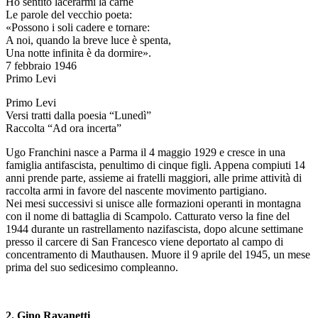
Ho sentito lacerarmi la carne
Le parole del vecchio poeta:
«Possono i soli cadere e tornare:
A noi, quando la breve luce è spenta,
Una notte infinita è da dormire».
7 febbraio 1946
Primo Levi
Primo Levi
Versi tratti dalla poesia “Lunedì”
Raccolta “Ad ora incerta”
Ugo Franchini nasce a Parma il 4 maggio 1929 e cresce in una
famiglia antifascista, penultimo di cinque figli. Appena compiuti 14
anni prende parte, assieme ai fratelli maggiori, alle prime attività di
raccolta armi in favore del nascente movimento partigiano.
Nei mesi successivi si unisce alle formazioni operanti in montagna
con il nome di battaglia di Scampolo. Catturato verso la fine del
1944 durante un rastrellamento nazifascista, dopo alcune settimane
presso il carcere di San Francesco viene deportato al campo di
concentramento di Mauthausen. Muore il 9 aprile del 1945, un mese
prima del suo sedicesimo compleanno.
2. Gino Ravanetti