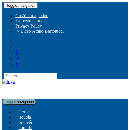
Toggle navigation
Cos’è il magazine
La nostra storia
Privacy Policy
-> Liceo Attilio Bertolucci
Toggle navigation
home
scuola
società
mondo