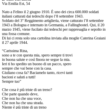
Via Emilia Est, 54
Nato a Felino il 2 giugno 1910. È uno dei circa 600.000 soldati
italiani catturati dai tedeschi dopo l’8 settembre 1943.
Soldato del 3° Reggimento artiglieria, viene catturato l’8 settembre
1943 a Bologna e internato in Germania, a Fallingbostel. Qui, il 20
marzo 1945, viene fucilato dai tedeschi per rappresaglia e sepolto in
una fossa comune.
Di lui ci resta solo una cartolina inviata alla moglie Caterina Graiani
il 27 aprile 1944.
“Carissima Rina,
sono a te con questa mia, spero sempre ti trovi
in buona salute e così finora ne segue la mia.
Ieri ti ho spedito un buono di un pacco, spero
sempre che vai bene con la casa.
Giuliano cosa fa? Baciamelo tanto, ricevi tanti
bacioni e saluti a tutti!
Sempre tuo”
Che cosa è più triste di un treno?
Che parte quando deve,
Che non ha che una voce,
Che non ha che una strada.
Niente è più triste di un treno