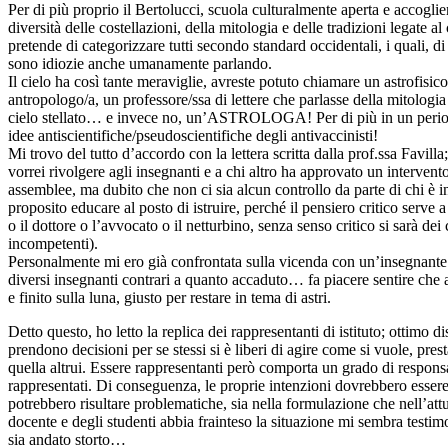
Per di più proprio il Bertolucci, scuola culturalmente aperta e accoglie
diversità delle costellazioni, della mitologia e delle tradizioni legate a
pretende di categorizzare tutti secondo standard occidentali, i quali, d
sono idiozie anche umanamente parlando.
Il cielo ha così tante meraviglie, avreste potuto chiamare un astrofisi
antropologo/a, un professore/ssa di lettere che parlasse della mitologia
cielo stellato… e invece no, un’ASTROLOGA! Per di più in un periodo 
idee antiscientifiche/
pseudoscientifiche degli antivaccinisti!
Mi trovo del tutto d’accordo con la lettera scritta dalla prof.ssa Favilla;
vorrei rivolgere agli insegnanti e a chi altro ha approvato un intervent
assemblee, ma dubito che non ci sia alcun controllo da parte di chi è in
proposito educare al posto di istruire, perché il pensiero critico serve a
o il dottore o l’avvocato o il netturbino, senza senso critico si sarà dei
incompetenti).
Personalmente mi ero già confrontata sulla vicenda con un’insegnante de
diversi insegnanti contrari a quanto accaduto… fa piacere sentire ch
e finito sulla luna, giusto per restare in tema di astri.
Detto questo, ho letto la replica dei rappresentanti di istituto; ottimo
prendono decisioni per se stessi si è liberi di agire come si vuole, pres
quella altrui. Essere rappresentanti però comporta un grado di responsab
rappresentati. Di conseguenza, le proprie intenzioni dovrebbero essere
potrebbero risultare problematiche, sia nella formulazione che nell’att
docente e degli studenti abbia frainteso la situazione mi sembra testim
sia andato storto…