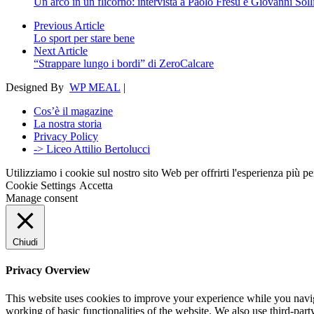
Un arco in un flicorno: intervista a Paolo Fresu e Giovanni Sol
Previous Article
Lo sport per stare bene
Next Article
“Strappare lungo i bordi” di ZeroCalcare
Designed By
WP MEAL
|
Cos’è il magazine
La nostra storia
Privacy Policy
-> Liceo Attilio Bertolucci
Utilizziamo i cookie sul nostro sito Web per offrirti l'esperienza più p
Cookie Settings
Accetta
Manage consent
Chiudi
Privacy Overview
This website uses cookies to improve your experience while you navigat
working of basic functionalities of the website. We also use third-pa