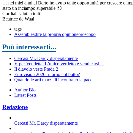
… nei miei anni al Berto ho avuto tante opportunità per crescere e imp
stato un inciampo superabile 🙂
Cordiali saluti a tutti!
Beatrice de Waal
tags
Assemblea
dire la propria opinione
oroscopo
Può interessarti...
Cercasi Mr. Darcy disperatamente
V per Vendetta: L’unico verdetto è vendicarsi…
Il diavolo veste Prada 2
Eurovision 2026: ritorno col botto?
Quando le arti marziali incontrano la pace
Author Bio
Latest Posts
Redazione
Cercasi Mr. Darcy disperatamente