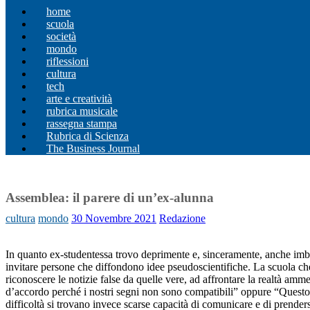
home
scuola
società
mondo
riflessioni
cultura
tech
arte e creatività
rubrica musicale
rassegna stampa
Rubrica di Scienza
The Business Journal
Assemblea: il parere di un’ex-alunna
cultura
mondo
30 Novembre 2021
Redazione
In quanto ex-studentessa trovo deprimente e, sinceramente, anche imbara
invitare persone che diffondono idee pseudoscientifiche. La scuola che 
riconoscere le notizie false da quelle vere, ad affrontare la realtà a
d’accordo perché i nostri segni non sono compatibili” oppure “Questo d
difficoltà si trovano invece scarse capacità di comunicare e di prenders