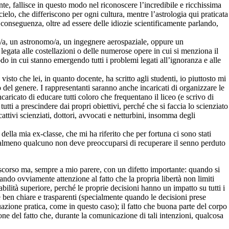
nte, fallisce in questo modo nel riconoscere l’incredibile e ricchissima
l cielo, che differiscono per ogni cultura, mentre l’astrologia qui praticata
i conseguenza, oltre ad essere delle idiozie scientificamente parlando,
co/a, un astronomo/a, un ingegnere aerospaziale, oppure un
 legata alle costellazioni o delle numerose opere in cui si menziona il
in cui stanno emergendo tutti i problemi legati all’ignoranza e alle
 visto che lei, in quanto docente, ha scritto agli studenti, io piuttosto mi
o del genere. I rappresentanti saranno anche incaricati di organizzare le
caricato di educare tutti coloro che frequentano il liceo (e scrivo di
 tutti a prescindere dai propri obiettivi, perché che si faccia lo scienziato
 cattivi scienziati, dottori, avvocati e netturbini, insomma degli
lla mia ex-classe, che mi ha riferito che per fortuna ci sono stati
e almeno qualcuno non deve preoccuparsi di recuperare il senno perduto
 discorso ma, sempre a mio parere, con un difetto importante: quando si
tando ovviamente attenzione al fatto che la propria libertà non limiti
ilità superiore, perché le proprie decisioni hanno un impatto su tutti i
 ben chiare e trasparenti (specialmente quando le decisioni prese
uazione pratica, come in questo caso); il fatto che buona parte del corpo
one del fatto che, durante la comunicazione di tali intenzioni, qualcosa