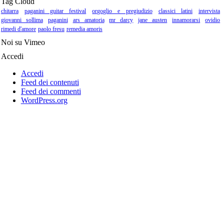
Tag Cloud
chitarra
paganini guitar festival
orgoglio e pregiudizio
classici latini
intervista
giovanni sollima
paganini
ars amatoria
mr darcy
jane austen
innamorarsi
ovidio
rimedi d'amore
paolo fresu
remedia amoris
Noi su Vimeo
Accedi
Accedi
Feed dei contenuti
Feed dei commenti
WordPress.org