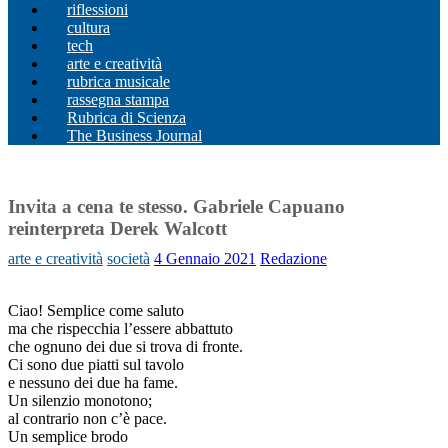
riflessioni
cultura
tech
arte e creatività
rubrica musicale
rassegna stampa
Rubrica di Scienza
The Business Journal
Invita a cena te stesso. Gabriele Capuano
reinterpreta Derek Walcott
arte e creatività
società
4 Gennaio 2021
Redazione
Ciao! Semplice come saluto
ma che rispecchia l’essere abbattuto
che ognuno dei due si trova di fronte.
Ci sono due piatti sul tavolo
e nessuno dei due ha fame.
Un silenzio monotono;
al contrario non c’è pace.
Un semplice brodo