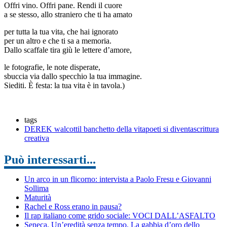
Offri vino. Offri pane. Rendi il cuore
a se stesso, allo straniero che ti ha amato
per tutta la tua vita, che hai ignorato
per un altro e che ti sa a memoria.
Dallo scaffale tira giù le lettere d’amore,
le fotografie, le note disperate,
sbuccia via dallo specchio la tua immagine.
Siediti. È festa: la tua vita è in tavola.)
tags
DEREK walcott
il banchetto della vita
poeti si diventa
scrittura
creativa
Può interessarti...
Un arco in un flicorno: intervista a Paolo Fresu e Giovanni
Sollima
Maturità
Rachel e Ross erano in pausa?
Il rap italiano come grido sociale: VOCI DALL’ASFALTO
Seneca, Un’eredità senza tempo. La gabbia d’oro dello