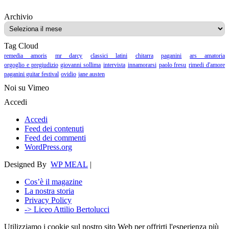
Archivio
Archivio
Tag Cloud
remedia amoris
mr darcy
classici latini
chitarra
paganini
ars amatoria
orgoglio e pregiudizio
giovanni sollima
intervista
innamorarsi
paolo fresu
rimedi d'amore
paganini guitar festival
ovidio
jane austen
Noi su Vimeo
Accedi
Accedi
Feed dei contenuti
Feed dei commenti
WordPress.org
Designed By
WP MEAL
|
Cos’è il magazine
La nostra storia
Privacy Policy
-> Liceo Attilio Bertolucci
Utilizziamo i cookie sul nostro sito Web per offrirti l'esperienza più