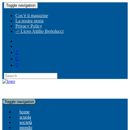
Toggle navigation
Cos’è il magazine
La nostra storia
Privacy Policy
-> Liceo Attilio Bertolucci
Toggle navigation
home
scuola
società
mondo