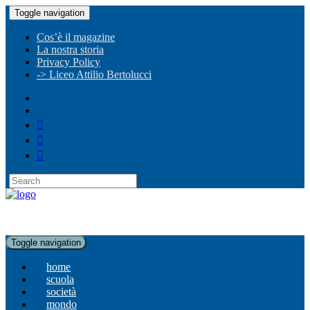
Toggle navigation
Cos’è il magazine
La nostra storia
Privacy Policy
-> Liceo Attilio Bertolucci
Toggle navigation
home
scuola
società
mondo