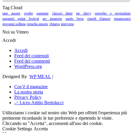
Tag Cloud
jane austen
ovidio
paganini
classici latini
mr darcy
orgoglio e pregiudizio
paganini guitar festival
ars amatoria
paolo fresu
rimedi d'amore
innamorarsi
giovanni sollima
remedia amoris
chitarra
intervista
Noi su Vimeo
Accedi
Accedi
Feed dei contenuti
Feed dei commenti
WordPress.org
Designed By
WP MEAL
|
Cos’è il magazine
La nostra storia
Privacy Policy
-> Liceo Attilio Bertolucci
Utilizziamo i cookie sul nostro sito Web per offrirti l'esperienza più
pertinente ricordando le tue preferenze e ripetendo le visite.
Cliccando su "Accetta", acconsenti all'uso dei cookie.
Cookie Settings
Accetta