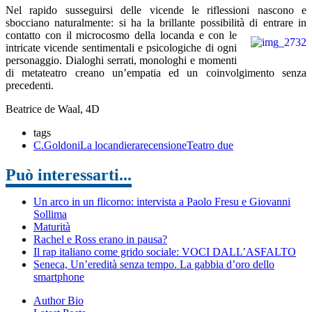
Nel rapido susseguirsi delle vicende le riflessioni nascono e
sbocciano naturalmente: si ha la brillante possibilità di entrare in
contatto con il microcosmo della locanda
e con le
intricate vicende sentimentali e psicologiche di ogni
personaggio. Dialoghi serrati, monologhi e momenti
di metateatro creano un’empatia ed un coinvolgimento senza
precedenti.
Beatrice de Waal, 4D
tags
C.Goldoni
La locandiera
recensione
Teatro due
Può interessarti...
Un arco in un flicorno: intervista a Paolo Fresu e Giovanni
Sollima
Maturità
Rachel e Ross erano in pausa?
Il rap italiano come grido sociale: VOCI DALL’ASFALTO
Seneca, Un’eredità senza tempo. La gabbia d’oro dello
smartphone
Author Bio