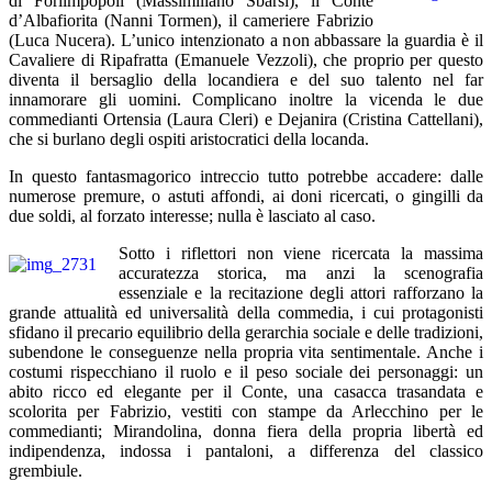
di Forlimpopoli (Massimiliano Sbarsi), il Conte
d’Albafiorita (Nanni Tormen), il cameriere Fabrizio
(Luca Nucera). L’unico intenzionato a non abbassare la guardia è il
Cavaliere di Ripafratta (Emanuele Vezzoli), che proprio per questo
diventa il bersaglio della locandiera e del suo talento nel far
innamorare gli uomini. Complicano inoltre la vicenda le due
commedianti Ortensia (Laura Cleri) e Dejanira (Cristina Cattellani),
che si burlano degli ospiti aristocratici della locanda.
In questo fantasmagorico intreccio tutto potrebbe accadere: dalle
numerose premure, o astuti affondi, ai doni ricercati, o gingilli da
due soldi, al forzato interesse; nulla è lasciato al caso.
Sotto i riflettori non viene ricercata la massima
accuratezza storica, ma anzi la scenografia
essenziale e la recitazione degli attori rafforzano la
grande attualità ed universalità della commedia, i cui protagonisti
sfidano il precario equilibrio della gerarchia sociale e delle tradizioni,
subendone le conseguenze nella propria vita sentimentale. Anche i
costumi rispecchiano il ruolo e il peso sociale dei personaggi: un
abito ricco ed elegante per il Conte, una casacca trasandata e
scolorita per Fabrizio, vestiti con stampe da Arlecchino per le
commedianti; Mirandolina, donna fiera della propria libertà ed
indipendenza, indossa i pantaloni, a differenza del classico
grembiule.