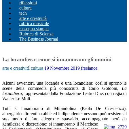
riflessioni
cultura
tech
arte e creatività
rubrica musicale
rassegna stampa
Rubrica di Scienza
The Business Journal
La locandiera: come si innamorano gli uomini
arte e creatività
cultura
19 Novembre 2019
freelance
Alcuni avventori, una locanda e una locandiera: così si aprono le
scene della commedia più conosciuta di Carlo Goldoni,
La
locandiera
, rappresentata dalla Fondazione Teatro Due, con regia di
Walter Le Moli.
Tutti si innamorano di Mirandolina (Paola De Crescenzo),
albergatrice fiorentina abile ed indipendente: nessuno può resistere al
suo modo di fare allegro e spavaldo, accompagnato però da
gentilezza e discrezione;
si innamorano il Marchese