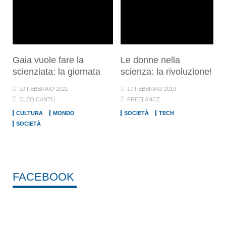
Gaia vuole fare la
Le donne nella
scienziata: la giornata
scienza: la rivoluzione!
10 FEBBRAIO 2021
17 FEBBRAIO 2019
CLEO CANTÙ
FREELANCE
CULTURA
MONDO
SOCIETÀ
TECH
SOCIETÀ
FACEBOOK