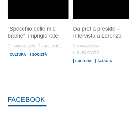
“Specchio delle mie
Da prof a preside –
brame”, imprigionate
Intervista a Lorenzo
8 MARZO 2023
FREELANCE
5 MARZO 2023
CLEO CANTÙ
CULTURA
SOCIETÀ
CULTURA
SCUOLA
FACEBOOK