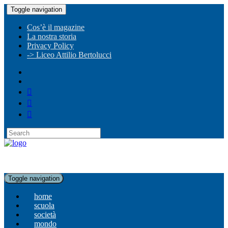
Toggle navigation
Cos’è il magazine
La nostra storia
Privacy Policy
-> Liceo Attilio Bertolucci
Toggle navigation
home
scuola
società
mondo