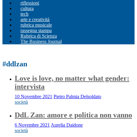
riflessioni
cultura
tech
arte e creatività
rubrica musicale
rassegna stampa
Rubrica di Scienza
The Business Journal
#ddlzan
Love is love, no matter what gender:
intervista
10 Novembre 2021
Pietro Palmia Delsoldato
società
DdL Zan: amore e politica non vanno
6 Novembre 2021
Aurelia Daidone
società