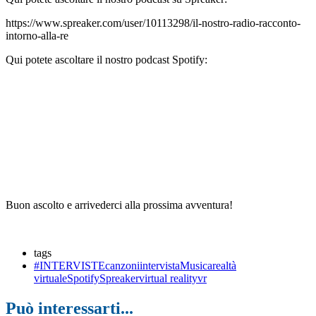
https://www.spreaker.com/user/10113298/il-nostro-radio-racconto-
intorno-alla-re
Qui potete ascoltare il nostro podcast Spotify:
Buon ascolto e arrivederci alla prossima avventura!
tags
#INTERVISTE
canzoni
intervista
Musica
realtà
virtuale
Spotify
Spreaker
virtual reality
vr
Può interessarti...