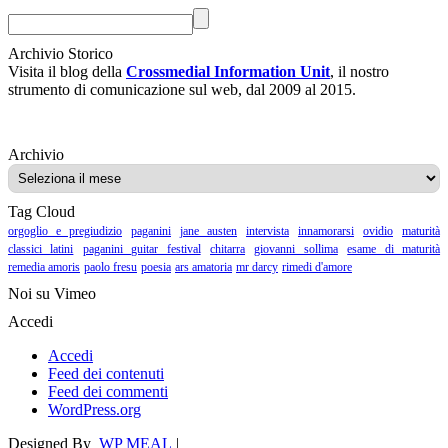
Archivio Storico
Visita il blog della
Crossmedial Information Unit
, il nostro
strumento di comunicazione sul web, dal 2009 al 2015.
Archivio
Archivio
Tag Cloud
orgoglio e pregiudizio
paganini
jane austen
intervista
innamorarsi
ovidio
maturità
classici latini
paganini guitar festival
chitarra
giovanni sollima
esame di maturità
remedia amoris
paolo fresu
poesia
ars amatoria
mr darcy
rimedi d'amore
Noi su Vimeo
Accedi
Accedi
Feed dei contenuti
Feed dei commenti
WordPress.org
Designed By
WP MEAL
|