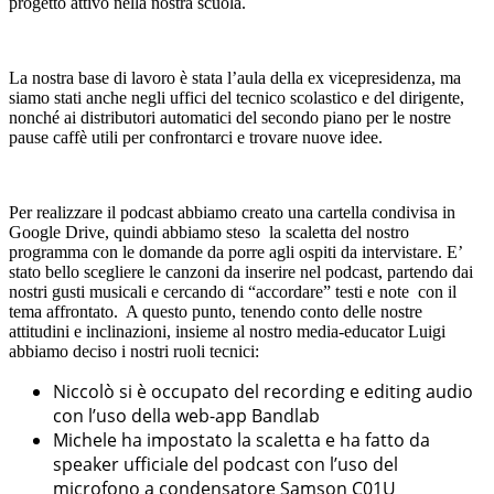
progetto attivo nella nostra scuola.
La nostra base di lavoro è stata l’aula della ex vicepresidenza, ma
siamo stati anche negli uffici del tecnico scolastico e del dirigente,
nonché ai distributori automatici del secondo piano per le nostre
pause caffè utili per confrontarci e trovare nuove idee.
Per realizzare il podcast abbiamo creato una cartella condivisa in
Google Drive, quindi abbiamo steso la scaletta del nostro
programma con le domande da porre agli ospiti da intervistare. E’
stato bello scegliere le canzoni da inserire nel podcast, partendo dai
nostri gusti musicali e cercando di “accordare” testi e note con il
tema affrontato. A questo punto, tenendo conto delle nostre
attitudini e inclinazioni, insieme al nostro media-educator Luigi
abbiamo deciso i nostri ruoli tecnici:
Niccolò si è occupato del recording e editing audio
con l’uso della web-app Bandlab
Michele ha impostato la scaletta e ha fatto da
speaker ufficiale del podcast con l’uso del
microfono a condensatore Samson C01U