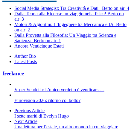
Social Media Strategist: Tra Creatività e Dati _Berto on air_4
Dalla Teoria alla Ricerca: un viaggio nella fisica! Berto on
air_3
Motori & Algoritmi: L’Ingegnere tra Meccanica e IA_Berto
on air_2
Dalla Provetta alla Filosofia: Un Viaggio tra Scienza e
Sapienza_Berto on air_1
Ancora Venticinque Estati
Author Bio
Latest Posts
freelance
V per Vendetta: L'unico verdetto è vendicarsi…
Eurovision 2026: ritorno col botto?
Previous Article
I sette mariti di Evelyn Hugo
Next Article
Una lettura per l’estate, un altro mondo in cui viaggiare