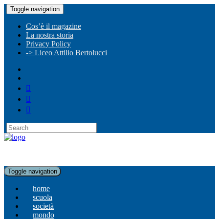
Toggle navigation
Cos’è il magazine
La nostra storia
Privacy Policy
-> Liceo Attilio Bertolucci
Toggle navigation
home
scuola
società
mondo