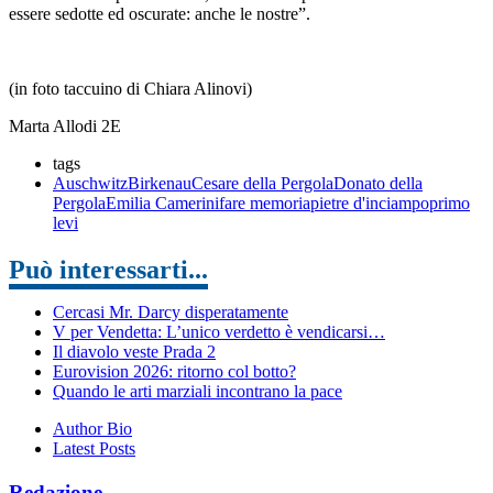
essere sedotte ed oscurate: anche le nostre”.
(in foto taccuino di Chiara Alinovi)
Marta Allodi 2E
tags
Auschwitz
Birkenau
Cesare della Pergola
Donato della
Pergola
Emilia Camerini
fare memoria
pietre d'inciampo
primo
levi
Può interessarti...
Cercasi Mr. Darcy disperatamente
V per Vendetta: L’unico verdetto è vendicarsi…
Il diavolo veste Prada 2
Eurovision 2026: ritorno col botto?
Quando le arti marziali incontrano la pace
Author Bio
Latest Posts
Redazione