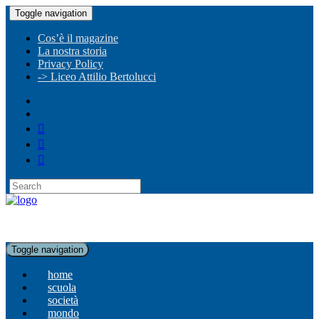
Toggle navigation
Cos’è il magazine
La nostra storia
Privacy Policy
-> Liceo Attilio Bertolucci
Toggle navigation
home
scuola
società
mondo