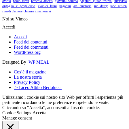
ovidio
paolo fresu
remedia amoris
giovanni sollima
paganini guitar festival
intervista
orgoglio e pregiudizio
classici latini
paganini
ars amatoria
mr darcy
jane austen
rimedi d'amore
chitarra
innamorarsi
Noi su Vimeo
Accedi
Accedi
Feed dei contenuti
Feed dei commenti
WordPress.org
Designed By
WP MEAL
|
Cos’è il magazine
La nostra storia
Privacy Policy
-> Liceo Attilio Bertolucci
Utilizziamo i cookie sul nostro sito Web per offrirti l'esperienza più
pertinente ricordando le tue preferenze e ripetendo le visite.
Cliccando su "Accetta", acconsenti all'uso dei cookie.
Cookie Settings
Accetta
Manage consent