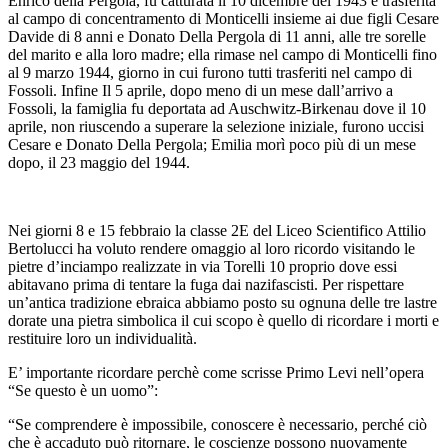
Enrico della Pergola, fu catturata il 10 dicembre del 1943 e trasferita
al campo di concentramento di Monticelli insieme ai due figli Cesare
Davide di 8 anni e Donato Della Pergola di 11 anni, alle tre sorelle
del marito e alla loro madre; ella rimase nel campo di Monticelli fino
al 9 marzo 1944, giorno in cui furono tutti trasferiti nel campo di
Fossoli. Infine Il 5 aprile, dopo meno di un mese dall’arrivo a
Fossoli, la famiglia fu deportata ad Auschwitz-Birkenau dove il 10
aprile, non riuscendo a superare la selezione iniziale, furono uccisi
Cesare e Donato Della Pergola; Emilia morì poco più di un mese
dopo, il 23 maggio del 1944.
Nei giorni 8 e 15 febbraio la classe 2E del Liceo Scientifico Attilio
Bertolucci ha voluto rendere omaggio al loro ricordo visitando le
pietre d’inciampo realizzate in via Torelli 10 proprio dove essi
abitavano prima di tentare la fuga dai nazifascisti. Per rispettare
un’antica tradizione ebraica abbiamo posto su ognuna delle tre lastre
dorate una pietra simbolica il cui scopo è quello di ricordare i morti e
restituire loro un individualità.
E’ importante ricordare perchè come scrisse Primo Levi nell’opera
“Se questo è un uomo”:
“Se comprendere è impossibile, conoscere è necessario, perché ciò
che è accaduto può ritornare, le coscienze possono nuovamente